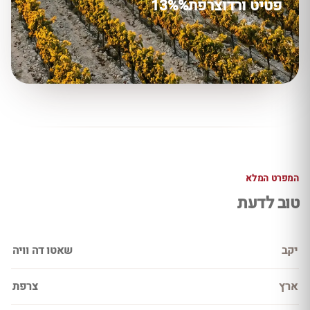
פטיט ורדו
צרפת
13%%
המפרט המלא
טוב לדעת
יקב
שאטו דה וויה
ארץ
צרפת