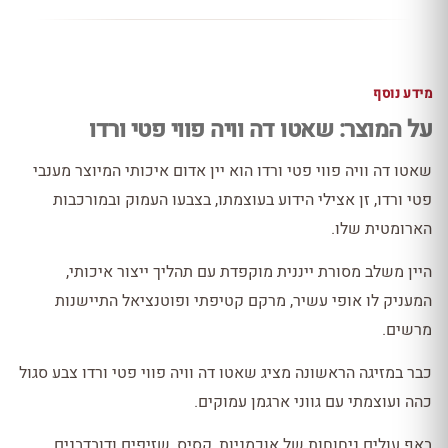
מידע נוסף
על המוצר: שאטו דה וויה פווי פטי ורדו
שאטו דה וויה פווי פטי ורדו הוא יין אדום איכותי המיוצר מענבי
פטי ורדו, זן אצילי הידוע בעוצמתו, בצבעו העמוק ובמורכבות
הארומטית שלו.
היין משלב מסורת ייננית מוקפדת עם תהליך ייצור איכותי,
המעניק לו אופי עשיר, מרקם קטיפתי ופוטנציאל התיישנות
מרשים.
כבר במזיגה הראשונה מציג שאטו דה וויה פווי פטי ורדו צבע סגול
כהה ועוצמתי עם גווני ארגמן עמוקים.
באף עולים ניחוחות של אוכמניות, קסיס, שזיפים ודובדבנים