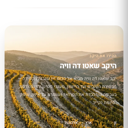
הכירו את היקב
היקב שאטו דה וויה
יקב שאטו דה וויה מביא אל הכוס יין שנבנה בקפידה —
מבחירת הענבים ועד היישון. מענבי פטיט ורדו מצרפת,
בעבודה שמכבדת את הטרואר ושומרת על איזון, עומק
וסיומת נקייה.
זן
ארץ
אלכוהול