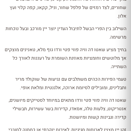
שחורים, לצד רמזים של פלפל שחור, וניל, קקאו, קפה קלוי ועץ
אלון.
השילוב בין הפרי הבשל לתיבול העדין יוצר יין מורכב ובעל נוכחות
מרשימה.
בחיך מציע שאטו דה וויה פווי פטי ורדו גוף מלא, טאנינים מוצקים
אך מלוטשים וחומציות מאוזנת השומרת על רעננות לאורך כל
השתייה.
טעמי הפירות הכהים משתלבים עם נגיעות של שוקולד מריר
ותבלינים, ומובילים לסיומת ארוכה, אלגנטית ומלאת אופי.
שאטו דה וויה פווי פטי ורדו מתאים במיוחד לסטייקים מיושנים,
אנטריקוט, צלעות טלה, אסאדו, קדירות בשר עשירות, תבשילי
קדירה וגבינות קשות ומיושנות.
זהו יין מצוין לארוחות חגיגיות, לאירוח יוקרתי או כמתנה לחובבי