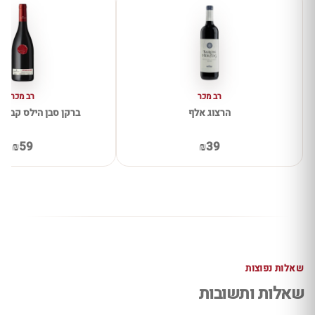
רב מכר
רב מכר
הרצוג אלף
ברקן סבן הילס קברנה 
₪59
₪39
שאלות נפוצות
שאלות ותשובות