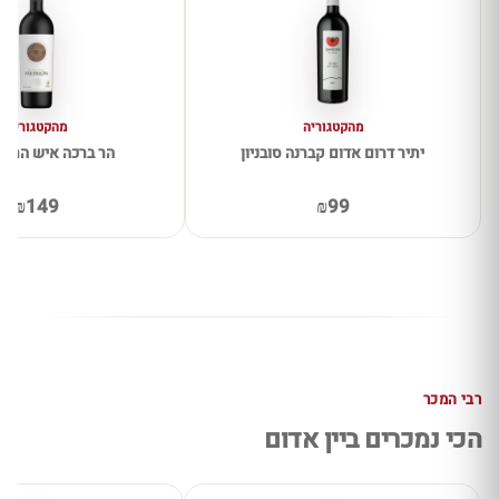
מהקטגוריה
מהקטגוריה
יתיר דרום אדום קברנה סובניון
הר ברכה איש הרים
₪149
₪99
רבי המכר
הכי נמכרים ביין אדום