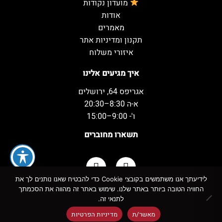
מועדון נקודות
אודות
מאמרים
תקנון ומדיניות אתר
איזורי משלוח
איך מגיעים אלינו
אגריפס 64, ירושלים
א-ה 8:30–20:30
ו'- 9:00–15:00
תשארו מחוברים
לידיעתך אנו משתמשים בקובצי Cookie כדי להבטיח שאנו נותנים לך את
החוויה הטובה ביותר באתר שלנו. שימוש באתר זה מהווה את הסכמתך
כל הזכויות שמורות למשקאות המשמח ©
לתנאי זה.
מאשר/ת
מדיניות הפרטיות
!
אזהרה:
צריכה מופרזת של אלכוהול מסכנת חיים ומזיקה לבריאות