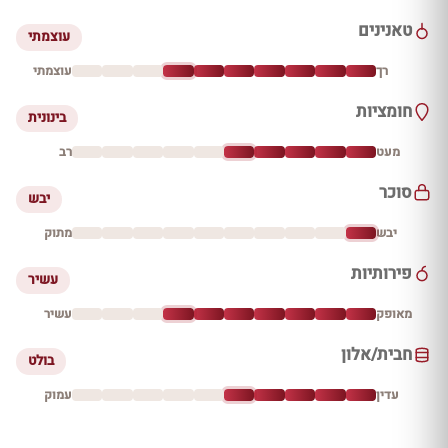
טאנינים
עוצמתי
רך
עוצמתי
חומציות
בינונית
מעט
רב
סוכר
יבש
יבש
מתוק
פירותיות
עשיר
מאופק
עשיר
חבית/אלון
בולט
עדין
עמוק