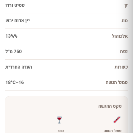
זן
פטיט ורדו
סוג
יין אדום יבש
אלכוהול
13%%
נפח
750 מ''ל
כשרות
העדה החרדית
טמפ׳ הגשה
16–18°C
טקס ההגשה
טמפ׳ הגשה
כוס