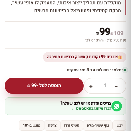
מוקפדת עם תהליך ייצור איכותי, המעניק לו אופי עשיר,
מרקם קטיפתי ופוטנציאל התיישנות מרשים.
99
₪
₪
109
נפח 750 מ''ל · 13%% אלכ׳
צוברים 99 נקודות קאשבק ברכישת מוצר זה
במלאי · משלוח עד 3 ימי עסקים
1
הוספה לסל ·
99
₪
+
−
צריכים עזרה או יש לכם שאלה?
דברו איתנו בוואטסאפ ←
יבש
גוף עשיר-מלא
פטיט ורדו
צרפת
מוגש ב-18°