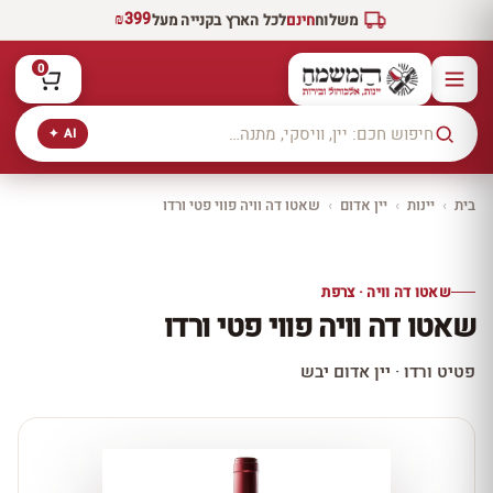
₪399
משלוח
חינם
לכל הארץ בקנייה מעל
0
AI ✦
בית
›
יינות
›
יין אדום
›
שאטו דה וויה פווי פטי ורדו
יקב ירושלים
כל היינות
10% הנחה
שאטו דה וויה · צרפת
כל יינות היקב —
שאטו דה וויה פווי פטי ורדו
עכשיו ב-10% הנחה
לכל יינות יקב ירושלים ←
פטיט ורדו · יין אדום יבש