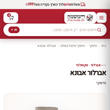
₪399
משלוח
חינם
לכל הארץ בקנייה מעל
0
AI ✦
בית
›
וויסקי
›
וויסקי סינגל מאלט
›
אברלור אבונא
יקב ירושלים
כל היינות
10% הנחה
אברלור · סקוטלנד
כל יינות היקב —
אברלור אבונא
עכשיו ב-10% הנחה
לכל יינות יקב ירושלים ←
וויסקי