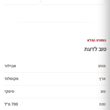
המפרט המלא
טוב לדעת
מותג
אברלור
ארץ
סקוטלנד
סוג
וויסקי
נפח
700 מ''ל