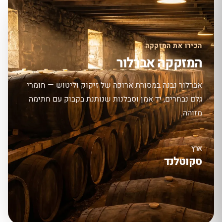
הכירו את המזקקה
המזקקה אברלור
אברלור נבנה במסורת ארוכה של זיקוק וליטוש — חומרי
גלם נבחרים, יד אמן וסבלנות שנותנת בקבוק עם חתימה
מזוהה.
ארץ
סקוטלנד