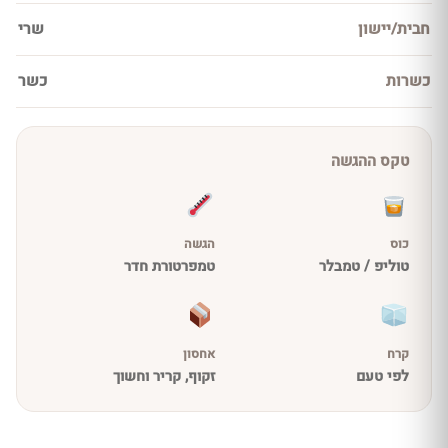
חבית/יישון
שרי
כשרות
כשר
טקס ההגשה
כוס
הגשה
טוליפ / טמבלר
טמפרטורת חדר
קרח
אחסון
לפי טעם
זקוף, קריר וחשוך