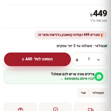
449
₪
נפח 700 מ''ל
צוברים 449 נקודות קאשבק ברכישת מוצר זה
במלאי · משלוח עד 3 ימי עסקים
1
הוספה לסל ·
449
₪
+
−
צריכים עזרה או יש לכם שאלה?
דברו איתנו בוואטסאפ ←
סקוטלנד
שרי