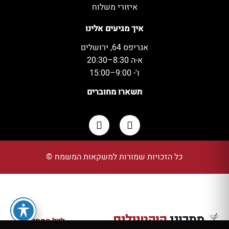
איזורי משלוח
איך מגיעים אלינו
אגריפס 64, ירושלים
א-ה 8:30–20:30
ו'- 9:00–15:00
תשארו מחוברים
כל הזכויות שמורות למשקאות המשמח ©
י
לימונצ׳לו מרטיני
חמוץ-מתוק עם וודקה
אפל מיול עם סיידר –
מתכו
מתכוני
קוקטיילים
לכל המתכונים ←
ולימון טרי
קוקטייל וודקה וג'ינג'ר
ואלג