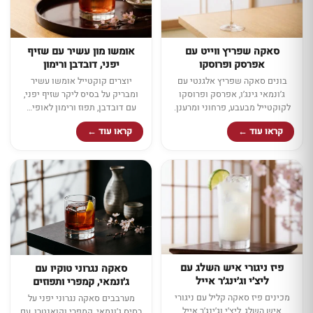
סאקה שפריץ ווייט עם
אומשו מון עשיר עם שזיף
אפרסק ופרוסקו
יפני, דובדבן ורימון
בונים סאקה שפריץ אלגנטי עם
יוצרים קוקטייל אומשו עשיר
ג׳ונמאי גינג׳ו, אפרסק ופרוסקו
ומבריק על בסיס ליקר שזיף יפני,
לקוקטייל מבעבע, פרחוני ומרענן.
עם דובדבן, תפוז ורימון לאופי…
קראו עוד ←
קראו עוד ←
פיז ניגורי איש השלג עם
סאקה נגרוני טוקיו עם
ליצ׳י וג׳ינג׳ר אייל
ג׳ונמאי, קמפרי ותפוזים
מכינים פיז סאקה קליל עם ניגורי
מערבבים סאקה נגרוני יפני על
איש השלג, ליצ׳י וג׳ינג׳ר אייל
בסיס ג׳ונמאי, קמפרי וקואנטרו, עם