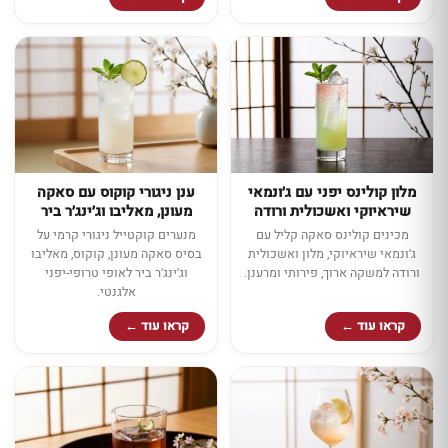
ענן ניגורי קוקוס עם סאקה
מלון קולינס יפני עם ג׳ונמאי
מעונן, מאליבו וג׳ינג׳ר ביר
שיראיוקי ואשכולית ורודה
מנערים קוקטייל ניגורי קרמי על
מכינים קולינס סאקה קליל עם
בסיס סאקה מעונן, קוקוס, מאליבו
ג׳ונמאי שיראיוקי, מלון ואשכולית
וג׳ינג׳ר ביר לאופי טרופי-יפני
ורודה למשקה ארוך, פירותי ומרענן.
אלגנטי.
קראו עוד ←
קראו עוד ←