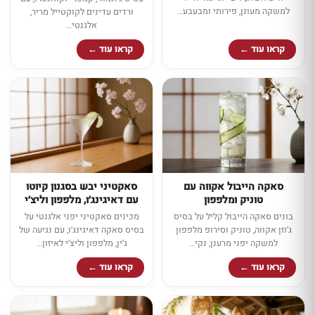
למשקה מעונן, פירותי ומבעבע…
ורדים עדינים לקוקטייל מריר,
אלגנטי…
קראו עוד ←
קראו עוד ←
סאקה הייבול אקווה עם
סאקטיני יבש בסגנון קיוטו
טוניק ומלפפון
עם דאיגינג׳ו, מלפפון וליצ׳י
בונים סאקה הייבול קליל על בסיס
מכינים סאקטיני יפני אלגנטי על
ג׳וזן אקווה, טוניק וסירופ מלפפון
בסיס סאקה דאיגינג׳ו, עם נגיעה של
למשקה יפני מרענן, נקי…
ג׳ין, מלפפון וליצ׳י לאיזון…
קראו עוד ←
קראו עוד ←