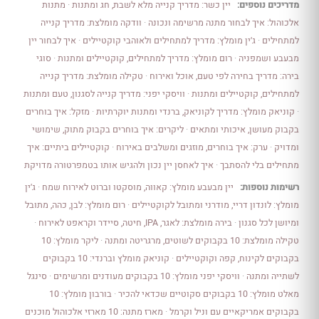
מדריכים נוספים:
יין כשר: מדריך קנייה מלא לשבת, חג ומתנות
·
מתנות
אלכוהול: איך לבחור מתנה מרשימה ונכונה
·
וודקה מומלצת: מדריך קנייה
למתחילים
·
ג׳ין מומלץ: מדריך למתחילים ולאוהבי קוקטיילים
·
איך לבחור יין
מבעבע ושמפניה
·
רום מומלץ: מדריך למתחילים, קוקטיילים ומתנות
·
סוגי
בירה: מדריך בחירה לפי טעם, אוכל ואירוח
·
טקילה מומלצת: מדריך קנייה
למתחילים, קוקטיילים ומתנות
·
וויסקי יפני: מדריך קנייה לסגנון, טעם ומתנות
·
קוניאק מומלץ: מדריך לקוניאק, ברנדי ומתנות יוקרתיות
·
מזקל: איך בוחרים
בקבוק מעושן, איכותי ומתאים
·
ליקרים: איך בוחרים בקבוק מתוק, שימושי
ומדויק
·
ערק: איך בוחרים, מוזגים ומשלבים באירוח
·
קוקטיילים ביתיים: איך
מתחילים בלי להסתבך
·
איך לאחסן יין נכון ולהגיש אותו בטמפרטורה מדויקת
רשימות נוספות:
יין מבעבע מומלץ: קאווה, מוסקטו וברוט לאירוח שמח
·
ג׳ין
מומלץ: לונדון דריי, מודרני ומתובל לקוקטיילים
·
רום מומלץ: לבן, כהה, מתובל
ומיושן לכל סגנון
·
בירה מומלצת: לאגר, IPA, חיטה, סיידר וקראפט לאירוח
·
טקילה מומלצת: 10 בקבוקים לשוטים, מרגריטה ומתנה
·
ליקר מומלץ: 10
בקבוקים לקינוח, קפה וקוקטיילים
·
קוניאק מומלץ וברנדי: 10 בקבוקים
לשתייה ומתנה
·
וויסקי יפני מומלץ: 10 בקבוקים מעודנים ומרשימים
·
סינגל
מאלט מומלץ: 10 בקבוקים סקוטיים שכדאי להכיר
·
בורבון מומלץ: 10
בקבוקים אמריקאיים עם וניל וקרמל
·
מארז מתנה: 10 מארזי אלכוהול מוכנים