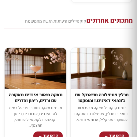
מתכונים אחרונים
קוקטיילים ורעיונות הגשה מהמשמח
מרלין פסיפלורה ספארקל עם
סאקה סאוור אינדיגו סאקורה
ג׳ונמאי דאיגינג׳ו ומוסקטו
עם ורדים, רימון והדרים
בונים קוקטייל סאקה מבעבע עם
מכינים סאקה סאוור יפני על בסיס
דוואצורו מרלין, פסיפלורה ומוסקטו
ג׳וזן אינדיגו, עם ורדים, רימון
למשקה יפני קליל, ארומטי וחגיגי.
וקואנטרו לקוקטייל פרחוני,
חמצמץ…
קראו עוד ←
קראו עוד ←