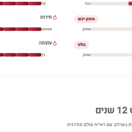
כבד
קל
פירות
מתוק-יבש
מתוק
מאופק
עוצמה
בולט
עמוק
רך
ם
ת בשילוב עם ראיית עולם מודרנית.