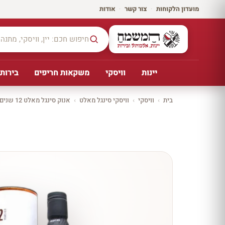
מועדון הלקוחות
·
צור קשר
·
אודות
יינות
וויסקי
משקאות חריפים
בירות,
בית
›
וויסקי
›
וויסקי סינגל מאלט
›
אנוק סינגל מאלט 12 שנים
יקב ירושלים
כל
היינו
ת
10%