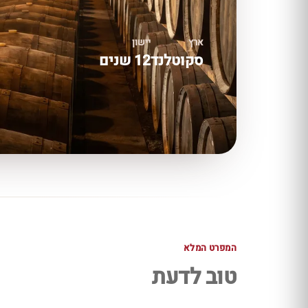
ארץ
יישון
סקוטלנד
12 שנים
המפרט המלא
טוב לדעת