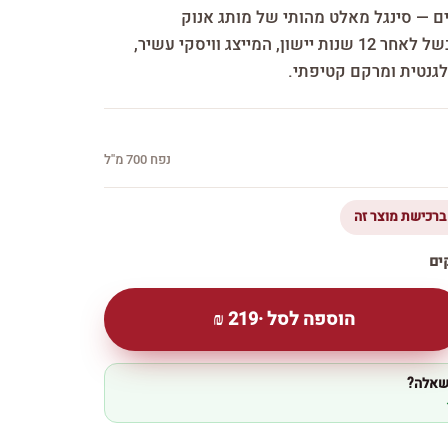
סינגל מאלט 12 שנים — סינגל מאלט מהותי של מותג אנוק
מסקוטלנד. מבנה מלא ובשל לאחר 12 שנות יישון, המייצג וויסקי עשיר,
לגנטית ומרקם קטיפתי.
נפח 700 מ''ל
הוספה לסל ·
219
₪
 שאלה?