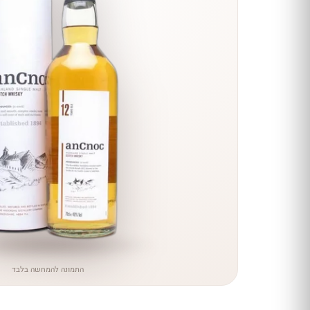
הנחה
כל יינות
היקב —
עכשיו
ב-10%
הנחה
לכל יינות יקב ירושלים ←
התמונה להמחשה בלבד