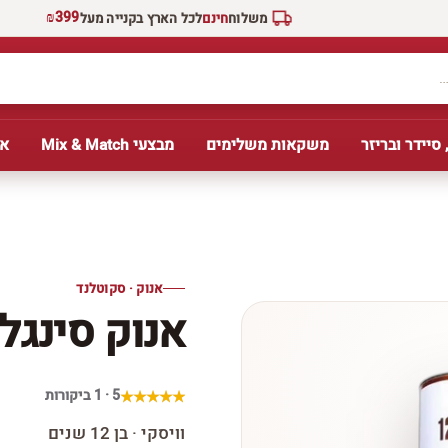
₪399
משלוח
חינם
לכל הארץ בקנייה מעל
 סיידר ובריזר
משקאות משלימים
מבצעי Mix & Match
אב
אנוק · סקוטלנד
אנוק סינגל מאל
5 · 1 ביקורות
וויסקי · בן 12 שנים