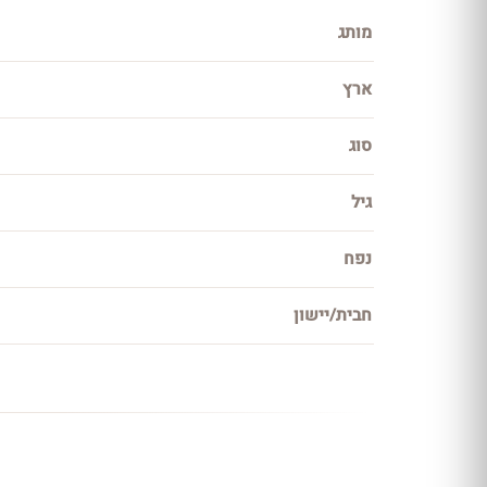
מותג
ארץ
סוג
גיל
נפח
חבית/יישון