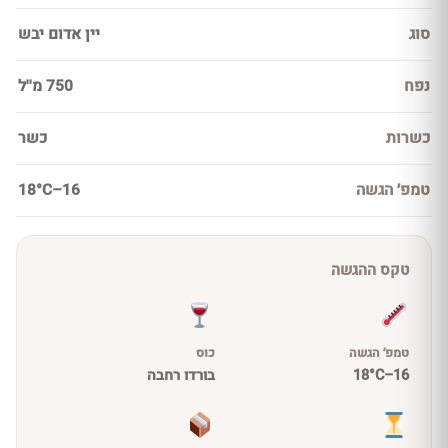
סוג
יין אדום יבש
נפח
750 מ''ל
כשרות
כשר
טמפ׳ הגשה
16–18°C
טקס ההגשה
טמפ׳ הגשה
כוס
16–18°C
בורדו רחבה