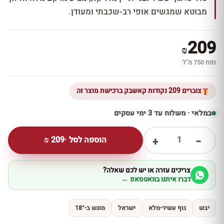
מבוטא שמגשים אופי רב-שכבתי ומעודן.
209
₪
נפח 750 מ''ל
צוברים 209 נקודות קאשבק ברכישת מוצר זה
במלאי · משלוח עד 3 ימי עסקים
1
הוספה לסל ·
209
₪
+
−
צריכים עזרה או יש לכם שאלה?
דברו איתנו בוואטסאפ ←
יבש
גוף עשיר-מלא
ישראל
מוגש ב-18°