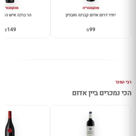
מהקטגוריה
מהקטגוריה
יתיר דרום אדום קברנה סובניון
הר ברכה איש הרים
₪149
₪99
רבי המכר
הכי נמכרים ביין אדום