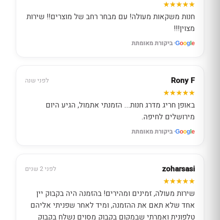
חנות משקאות מעולה! עם מבחר רחב של מוצרים!! שירות
מצוין!!!
· ביקורת מאומתת
G
o
o
g
l
e
Rony F
לפני שנה
באופן חריג מדרג חנות... הזמנתי אתמול, הגיע היום
מירושלים לחיפה.
· ביקורת מאומתת
G
o
o
g
l
e
zoharsasi
לפני 2 שנים
שירות מעולה, זמינים ומהירים! בהזמנה היה בקבוק יין
אחד שלא תאם את ההזמנה, ומיד לאחר שפניתי אליהם
טלפונית ואמרתי שבמקום בקבוק מסוים נשלח בקבוק