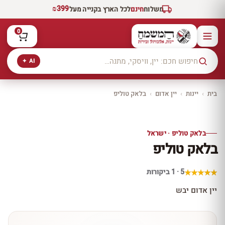
₪399
משלוח
חינם
לכל הארץ בקנייה מעל
0
AI ✦
בית
›
יינות
›
יין אדום
›
בלאק טוליפ
יקב ירושלים
כל היינות
10% הנחה
בלאק טוליפ · ישראל
כל יינות היקב —
בלאק טוליפ
עכשיו ב-10% הנחה
לכל יינות יקב ירושלים ←
5 · 1 ביקורות
יין אדום יבש