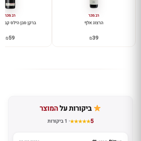
רב מכר
רב מכר
הרצוג אלף
ברקן סבן הילס קברנה 
₪59
₪39
ביקורות על
המוצר
5
· 1 ביקורות