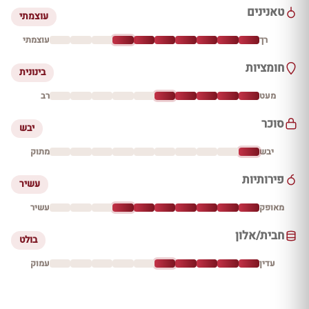
טאנינים
עוצמתי
רך
עוצמתי
חומציות
בינונית
מעט
רב
סוכר
יבש
יבש
מתוק
פירותיות
עשיר
מאופק
עשיר
חבית/אלון
בולט
עדין
עמוק