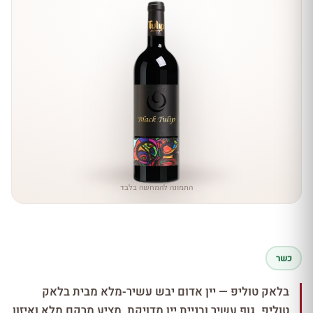
התמונה להמחשה בלבד
כשר
בלאק טוליפ — יין אדום יבש עשיר-מלא מבית בלאק
טוליפ. גוף עשיר ובניית יין מדויקת, מציע מרקם מלא ואיזון