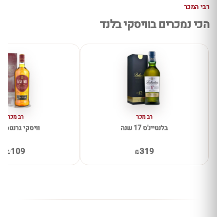
רבי המכר
הכי נמכרים בוויסקי בלנד
רב מכר
רב מכר
בלנטיינ'ס 17 שנה
וויסקי גרנטס ל
₪109
₪319
מוקה חמה עם