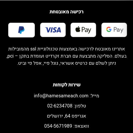
רכישה מאובטחת
אתרינו מאובטח לרכישה באמצעות טכנולוגיית ssl מהמובילות
בעולם. הסליקה מתבצעת עם חברת זקרדיט ועומדת בתקן – pci,
ניתן לשלם עם כרטיס אשראי, גוגל פיי, אפל פי וביט.
שירות לקוחות
מייל:
info@hamesameach.com
טלפון: 02-6234708
אגריפס 64, ירושלים
וואצאפ: 054-5671989