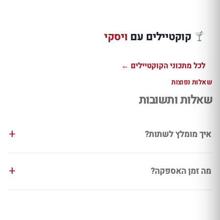
בורבון בונדד,
שוט דובדבן
קואנטרו ושוקולד
טודי וויסקי מעושן
שוקולד עם ג
מריר
עם דרמבוי וג׳ינג׳ר
דניאלס בונד
קוקטיילים עם
ויסקי
למתכון ←
למתכון ←
למתכון ←
לכל מתכוני הקוקטיילים ←
שאלות נפוצות
שאלות ותשובות
איך מומלץ לשתות?
מה זמן האספקה?