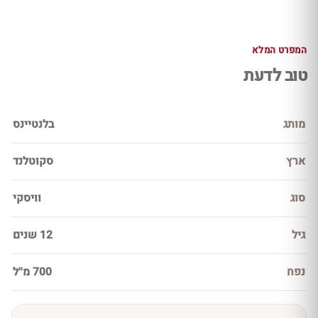
המפרט המלא
טוב לדעת
מותג
בלנטיינס
ארץ
סקוטלנד
סוג
וויסקי
גיל
12 שנים
נפח
700 מ''ל