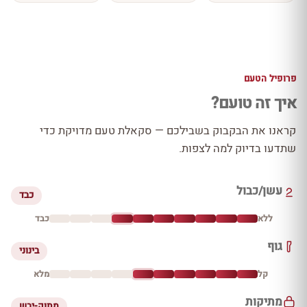
פרופיל הטעם
איך זה טועם?
קראנו את הבקבוק בשבילכם — סקאלת טעם מדויקת כדי
שתדעו בדיוק למה לצפות.
עשן/כבול
כבד
ללא
כבד
גוף
בינוני
קל
מלא
מתיקות
מתוק-יבש