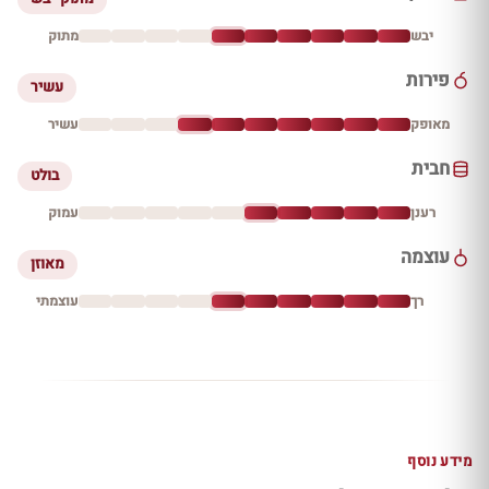
יבש
מתוק
פירות
עשיר
מאופק
עשיר
חבית
בולט
רענן
עמוק
עוצמה
מאוזן
רך
עוצמתי
מידע נוסף