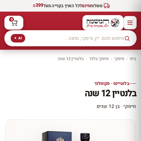
₪399
משלוח
חינם
לכל הארץ בקנייה מעל
0
AI ✦
בית
›
וויסקי
›
וויסקי בלנד
›
בלנטיין 12 שנה
יקב ירושלים
כל היינות
10% הנחה
בלנטיינס · סקוטלנד
כל יינות היקב —
בלנטיין 12 שנה
עכשיו ב-10% הנחה
לכל יינות יקב ירושלים ←
וויסקי · בן 12 שנים