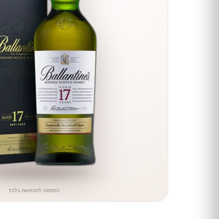
הנחה
כל יינות
היקב —
עכשיו
ב-10%
הנחה
לכל יינות יקב ירושלים ←
התמונה להמחשה בלבד