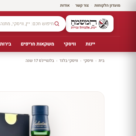
מועדון הלקוחות
·
צור קשר
·
אודות
יינות
וויסקי
משקאות חריפים
בירות,
בית
›
וויסקי
›
וויסקי בלנד
›
בלנטיינ'ס 17 שנה
יקב ירושלים
כל
היינו
ת
10%