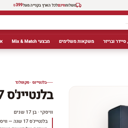
₪399
משלוח
חינם
לכל הארץ בקנייה מעל
 סיידר ובריזר
משקאות משלימים
מבצעי Mix & Match
אב
בלנטיינס · סקוטלנד
בלנטיינ'ס 17 שנה
וויסקי · בן 17 שנים
בלנטיינ'ס 17 ש