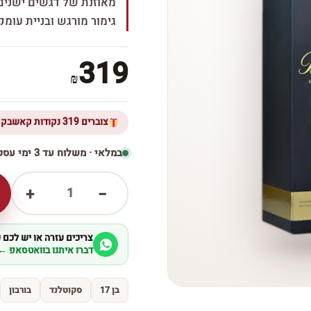
מאוזנת של דגשים ישנים 
גימור מורגש ובניית עומ
319
₪
צוברים 319 נקודות קאשבק ברכישת מוצר זה
במלאי · משלוח עד 3 ימי עסקים
1
+
−
צריכים עזרה או יש לכם
דברו איתנו בוואטסאפ ←
בן 17
סקוטלנד
בורבון