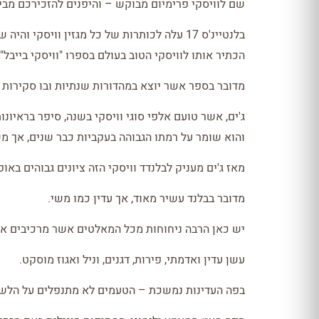
שם לוויסקי פרימיום מבוקש – והיפנים להזכירכם מביני
בלנטיינ'ס 17 עלה לכותרות של כל מגזין וויסקי 
הכתיר אותו לוויסקי הטוב בעולם בספרו "וויסקי בייבל" מהד
מדובר בספר אשר יוצא במהדורות שנתיות ובו סקירות ו
והוא שומר על רמתו הגבוהה בעקביות כבר שנים, אך מ
מאז ג'ים מעניק לבלנדד וויסקי הזה ציונים גבוהים באופ
מדובר בבלנד עשיר מאוד, אך עדין כמו משי.
יש כאן הרבה ניחוחות מכל המאלטים אשר מרכיבים אותו, כולם בני 17 
עשן עדין ואדמתי, פירות, דגנים, וניל ואגוז מוסקט.
בפה העדינות נמשכת – הטעמים לא מתנפלים על הלשון