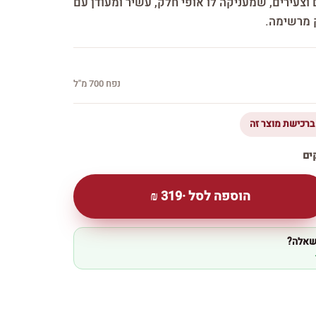
וצעירים, שמעניקה לו אופי חלק, עשיר ומעודן עם
ק מרשימה.
נפח 700 מ''ל
הוספה לסל ·
319
₪
 שאלה?