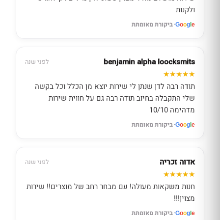
ולקנות
· ביקורת מאומתת
G
o
o
g
l
e
benjamin alpha loocksmits
לפני שנה
תודה רבה לדן שנתן לי שירות יוצא מן הכלל וכל בקשה
שלי התקבלה בחיוב תודה רבה גם על חווית שירות
מדהימה 10/10
· ביקורת מאומתת
G
o
o
g
l
e
אדוה זכריה
לפני שנה
חנות משקאות מעולה! עם מבחר רחב של מוצרים!! שירות
מצוין!!!
· ביקורת מאומתת
G
o
o
g
l
e