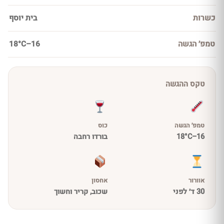
כשרות
בית יוסף
טמפ׳ הגשה
16–18°C
טקס ההגשה
טמפ׳ הגשה
כוס
16–18°C
בורדו רחבה
אוורור
אחסון
30 ד׳ לפני
שכוב, קריר וחשוך