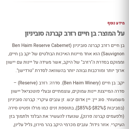
מידע נוסף
על המוצר: בן חיים רזרב קברנה סוביניון
בן חיים רזרב קברנה סוביניון (Ben Haim Reserve Cabernet
Sauvignon) הוא אחד מיינות האיכות הבולטים של יקב בן חיים,
וממוקם בסדרת ה"רזרב" של היקב, אשר מעידה על יינות עם יישון
ארוך יותר ומורכבות גבוהה יותר בהשוואה לסדרת "טרדישן".
יקב: בן חיים (Ben Haim Winery). סדרה: רזרב (Reserve) –
סדרה המייצגת יינות עמוקים, עוצמתיים ובעלי פוטנציאל יישון
משמעותי. סוג יין: יין אדום יבש. זן ענבים עיקרי: קברנה סוביניון
(בסביבות $82%$-$85%$), בתוספת זנים כמו מרלו ופטיט סירה
(ולפעמים קברנה פרנק), שנועדו להעשיר את הבלנד ולתמוך בזן
העיקרי. אזור גידול: ענבים מכרמי היקב בהר מירון, גליל עליון,