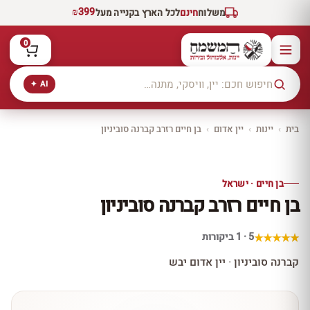
₪399
משלוח
חינם
לכל הארץ בקנייה מעל
0
AI ✦
בית
›
יינות
›
יין אדום
›
בן חיים רזרב קברנה סוביניון
יקב ירושלים
כל היינות
10% הנחה
בן חיים · ישראל
כל יינות היקב —
בן חיים רזרב קברנה סוביניון
עכשיו ב-10% הנחה
לכל יינות יקב ירושלים ←
5 · 1 ביקורות
קברנה סוביניון · יין אדום יבש