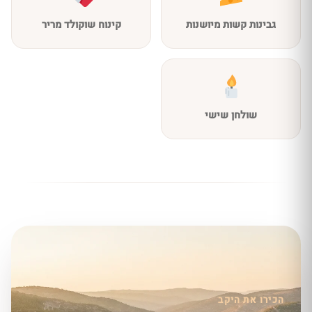
גבינות קשות מיושנות
קינוח שוקולד מריר
שולחן שישי
הכירו את היקב