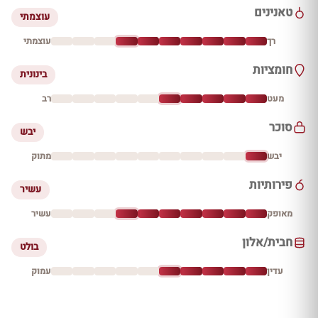
טאנינים
עוצמתי
רך
עוצמתי
חומציות
בינונית
מעט
רב
סוכר
יבש
יבש
מתוק
פירותיות
עשיר
מאופק
עשיר
חבית/אלון
בולט
עדין
עמוק