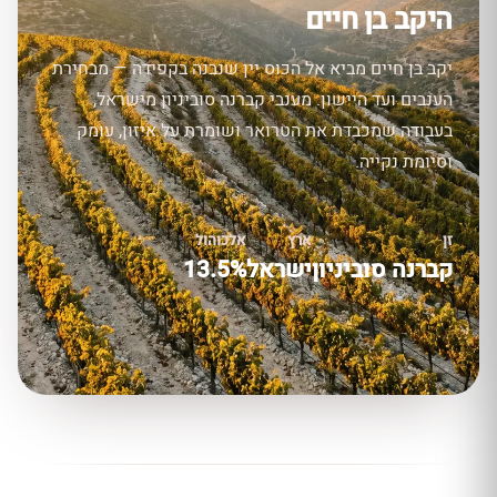
היקב בן חיים
יקב בן חיים מביא אל הכוס יין שנבנה בקפידה — מבחירת
הענבים ועד היישון. מענבי קברנה סוביניון מישראל,
בעבודה שמכבדת את הטרואר ושומרת על איזון, עומק
וסיומת נקייה.
זן
ארץ
אלכוהול
קברנה סוביניון
ישראל
13.5%