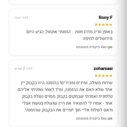
Rony F
לפני שנה
באופן חריג מדרג חנות... הזמנתי אתמול, הגיע היום
מירושלים לחיפה.
· ביקורת מאומתת
G
o
o
g
l
e
zoharsasi
לפני 2 שנים
שירות מעולה, זמינים ומהירים! בהזמנה היה בקבוק יין
אחד שלא תאם את ההזמנה, ומיד לאחר שפניתי אליהם
טלפונית ואמרתי שבמקום בקבוק מסוים נשלח בקבוק
אחר - אמרו לי להשאיר את היין שנשלח בטעות אצלי
ודאגו לשלוח אליי תוך יומיים את הבקבוק שהזמנתי.
· ביקורת מאומתת
G
o
o
g
l
e