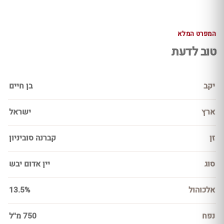
המפרט המלא
טוב לדעת
יקב
בן חיים
ארץ
ישראל
זן
קברנה סוביניון
סוג
יין אדום יבש
אלכוהול
13.5%
נפח
750 מ''ל