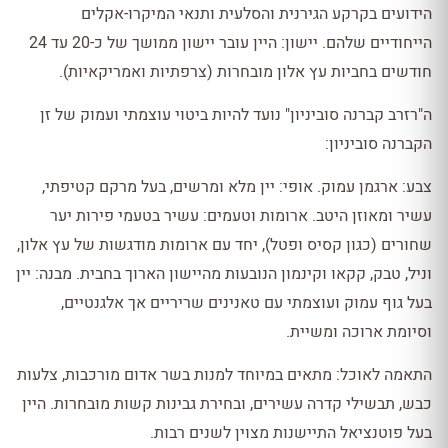
הידועים בקרקע הגירנית והסלעית ותנאי המיקרו-אקלים
הייחודיים שלהם. יישון: היין עובר יישון ממושך של כ-20 עד 24
חודשים בחביות עץ אלון מובחרות (צרפתיות ואמריקאיות).
ה"רזרב קברנה סוביניון" נועד להיות ביטוי עוצמתי ועמוק של זן
הקברנה סוביניון:
צבע: ארגמן עמוק. אופי: יין מלא ומרשים, בעל מרקם קטיפתי,
עשיר ומאוזן היטב. ארומות וטעמים: עשיר בטעמי פירות יער
שחורים (כגון קסיס ופטל), יחד עם ארומות מודגשות של עץ אלון,
וניל, טבק, קקאו וקינמון הנובעות מהיישון הארוך בחבית. מבנה: יין
בעל גוף עמוק ועוצמתי עם טאנינים שריריים אך אלגנטיים,
וסיומת ארוכה ומשיית.
התאמה לאוכל: מתאים במיוחד למנות בשר אדום מורכבות, צלעות
כבש, תבשילי קדרה עשירים, ובחירת גבינות קשות מובחרות. היין
בעל פוטנציאל התיישנות מצוין לשנים רבות.