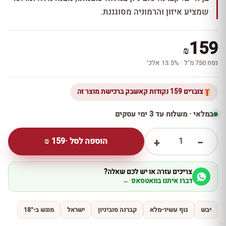
שמציע איזון והרמוניה מסוגננת.
159
₪
נפח 750 מ''ל · 13.5% אלכ׳
צוברים 159 נקודות קאשבק ברכישת מוצר זה
במלאי · משלוח עד 3 ימי עסקים
1
הוספה לסל ·
159
₪
+
−
צריכים עזרה או יש לכם שאלה?
דברו איתנו בוואטסאפ ←
יבש
גוף עשיר-מלא
קברנה סוביניון
ישראל
מוגש ב-18°