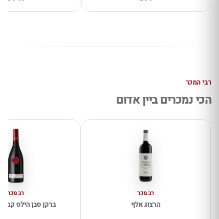
רבי המכר
הכי נמכרים ביין אדום
רב מכר
רב מכר
הרצוג אלף
ברקן סבן הילס קברנה 