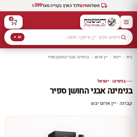
₪399
משלוח
חינם
לכל הארץ בקנייה מעל
0
AI ✦
בית
›
יינות
›
יין אדום
›
בנימינה אבני החושן ספיר
יקב ירושלים
כל היינות
10% הנחה
בנימינה · ישראל
כל יינות היקב —
בנימינה אבני החושן ספיר
עכשיו ב-10% הנחה
לכל יינות יקב ירושלים ←
קברנה · יין אדום יבש