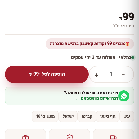
99
₪
נפח 750 מ''ל
צוברים 99 נקודות קאשבק ברכישת מוצר זה
במלאי · משלוח עד 3 ימי עסקים
1
הוספה לסל ·
99
₪
+
−
צריכים עזרה או יש לכם שאלה?
דברו איתנו בוואטסאפ ←
יבש
גוף בינוני
קברנה
ישראל
מוגש ב-18°