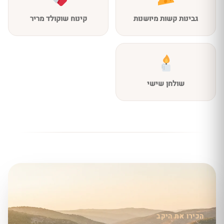
גבינות קשות מיושנות
קינוח שוקולד מריר
שולחן שישי
הכירו את היקב