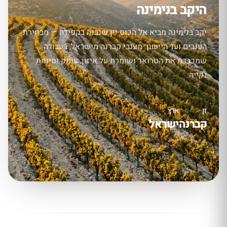
היקב בנימינה
יקב בנימינה מביא אל הכוס יין שנבנה בקפידה — מבחירת
הענבים ועד היישון. מענבי קברנה מישראל, בעבודה
שמכבדת את הטרואר ושומרת על איזון, עומק וסיומת
נקייה.
זן
ארץ
קברנה
ישראל