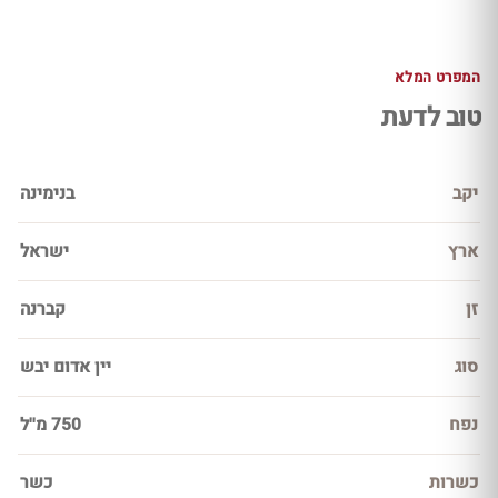
המפרט המלא
טוב לדעת
יקב
בנימינה
ארץ
ישראל
זן
קברנה
סוג
יין אדום יבש
נפח
750 מ''ל
כשרות
כשר