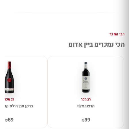
רבי המכר
הכי נמכרים ביין אדום
רב מכר
רב מכר
הרצוג אלף
ברקן סבן הילס קברנה 
₪59
₪39