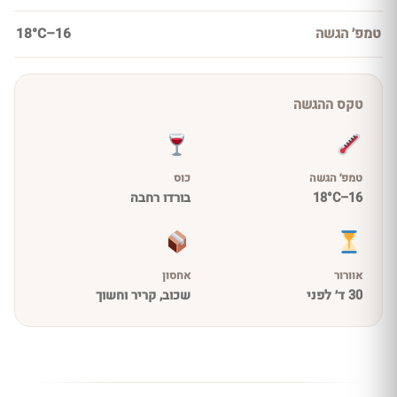
טמפ׳ הגשה
16–18°C
טקס ההגשה
טמפ׳ הגשה
כוס
16–18°C
בורדו רחבה
אוורור
אחסון
30 ד׳ לפני
שכוב, קריר וחשוך