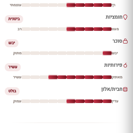
רך
עוצמתי
חומציות
בינונית
מעט
רב
סוכר
יבש
יבש
מתוק
פירותיות
עשיר
מאופק
עשיר
חבית/אלון
בולט
עדין
עמוק