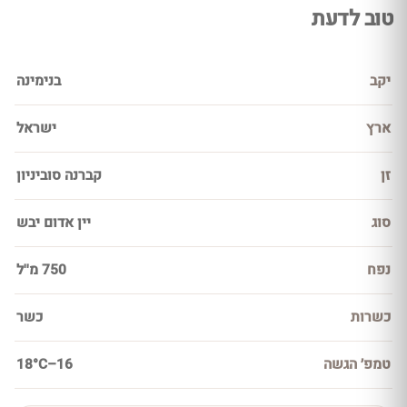
טוב לדעת
יקב
בנימינה
ארץ
ישראל
זן
קברנה סוביניון
סוג
יין אדום יבש
נפח
750 מ''ל
כשרות
כשר
טמפ׳ הגשה
16–18°C