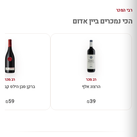
רבי המכר
הכי נמכרים ביין אדום
רב מכר
רב מכר
הרצוג אלף
ברקן סבן הילס קברנה 
₪59
₪39