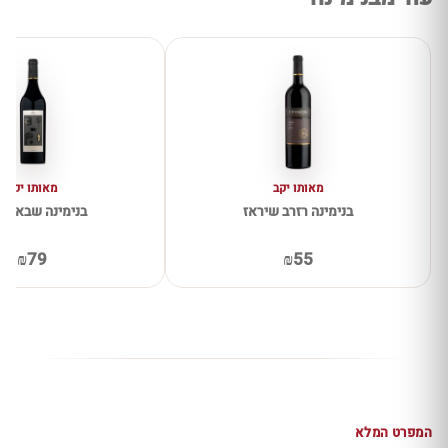
מאותו יקב
מאותו יקב
בנימינה רזרב שיראז
בנימינה שבא מר
₪79
₪55
המפרט המלא