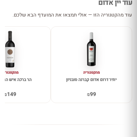
עוד יין אדום
עוד מהקטגוריה הזו — אולי תמצאו את המועדף הבא שלכם.
מהקטגוריה
מהקטגוריה
יתיר דרום אדום קברנה סובניון
הר ברכה איש הרים
₪149
₪99