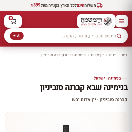
₪399
משלוח
חינם
לכל הארץ בקנייה מעל
0
AI ✦
בית
›
יינות
›
יין אדום
›
בנימינה שבא קברנה סוביניון
יקב ירושלים
כל היינות
10% הנחה
בנימינה · ישראל
כל יינות היקב —
בנימינה שבא קברנה סוביניון
עכשיו ב-10% הנחה
לכל יינות יקב ירושלים ←
קברנה סוביניון · יין אדום יבש