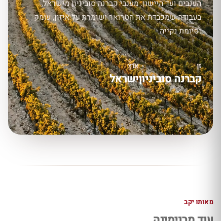
הענבים ועד היישון. מענבי קברנה סוביניון מישראל,
בעבודה שמכבדת את הטרואר ושומרת על איזון, עומק
וסיומת נקייה.
זן
ארץ
קברנה סוביניון
ישראל
מאותו יקב
עוד מבנימינה