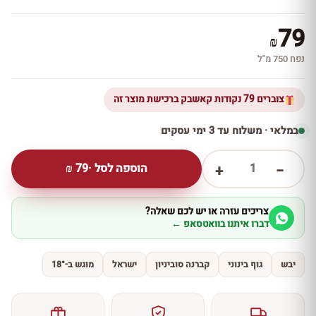
79
₪
נפח 750 מ''ל
צוברים 79 נקודות קאשבק ברכישת מוצר זה
במלאי · משלוח עד 3 ימי עסקים
1
הוספה לסל ·
79
₪
+
−
צריכים עזרה או יש לכם שאלה?
דברו איתנו בוואטסאפ ←
יבש
גוף בינוני
קברנה סוביניון
ישראל
מוגש ב-18°