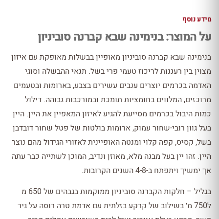
מידע נוסף
על המוצר: בנימינה שבא קברנה סוביניון
בנימינה שבא קברנה סוביניון מאופיין בבשלות מאופקת עם איזון
מצוין בין רעננות לריכוז טעמי פרי בשל. תנאי ההבשלה וסוגי
האדמה בכרמים יוצרים ענבים עשירים בצבע, בארומות ובטעמים
מרוכזים, המלווים בחומציות תומכת ובמורכבות גבוהה. דילול
כמות היבול בכרמים מסייעת להגיע לאיזון המאפיין את היין. היין
בעל גוון רובי-שחור עמוק, ארומות בולטות של פטל שחור דובדבן
בשל, קסיס, קפה קלוי ומנטה האופיינית לאזורי הגידול מהם נוצר
היין. זהו יין בעל מבנה מלא, מאוזן ונדיב, המוכן לשתייה כבר עתה
אך ימשיך ויתפתח ב-4-8 השנים הקרובות.
בגליל – חלקות הקברנה סוביניון ממוקמות בגבהים של 650 מ
ל750 מ׳ בשילוב של קרקע בזלתית עם אדמת טרה רוסה על גיר