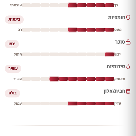
רך
עוצמתי
חומציות
בינונית
מעט
רב
סוכר
יבש
יבש
מתוק
פירותיות
עשיר
מאופק
עשיר
חבית/אלון
בולט
עדין
עמוק