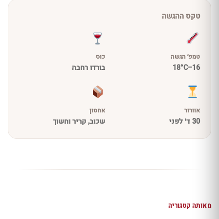
טקס ההגשה
טמפ׳ הגשה
כוס
16–18°C
בורדו רחבה
אוורור
אחסון
30 ד׳ לפני
שכוב, קריר וחשוך
מאותה קטגוריה