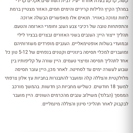
קשה, קרקע בעלת אוורור יעיל לבית השורשים.אקלים קריר-
במהלך הקיץ הלילות קרירים והימים חמים, האזור מצטיין ברמת
לחות נמוכה באוויר. תנאים אלו מאפשרים הבשלה ארוכה
והתפתחות טובה של רכיבי צבע הענב וחומרי הארומה והטעם.
תהליך ייצור היין: הענבים בשני האזורים נבצרים בבציר לילי
ובמועדי בשלות אופטימאליים. הענבים מופרדים משזרותיהם
ומועברים למכלי תסיסה בינוניים וקטנים בנפחים של 5-12 טון כל
אחד לתהליך תסיסה ומיצוי טעמים. היין שורה על קליפותיו בין
שבוע לעשרה ימים עד לסחיטה. לאחר מכן, היין עובר תסיסה
מלולקטית והצללה קלה ומועבר להתבגרות בחביות עץ אלון צרפתי
למשך 18 חודשים. כשליש מחביות הן חדשות. בהמשך מורכב
הממסך (הבלנד) משילוב ענבים מהכרמים השונים. היין מועבר
לבקבוק לאחר תהליכי סינון והצללה מינמליים.