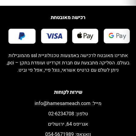
רכישה מאובטחת
אתרינו מאובטח לרכישה באמצעות טכנולוגיית ssl מהמובילות
בעולם. הסליקה מתבצעת עם חברת זקרדיט ועומדת בתקן – pci,
ניתן לשלם עם כרטיס אשראי, גוגל פיי, אפל פי וביט.
שירות לקוחות
מייל:
info@hamesameach.com
טלפון: 02-6234708
אגריפס 64, ירושלים
וואצאפ: 054-5671989