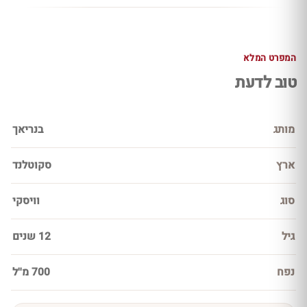
המפרט המלא
טוב לדעת
מותג
בנריאך
ארץ
סקוטלנד
סוג
וויסקי
גיל
12 שנים
נפח
700 מ''ל