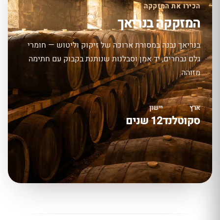
הכירו את המזקקה
המזקקה בנריאך
בנריאך נבנה במסורת ארוכה של זיקוק וליטוש — חומרי
גלם נבחרים, יד אמן וסבלנות שנותנת בקבוק עם חתימה
מזוהה.
ארץ
יישון
סקוטלנד
12 שנים