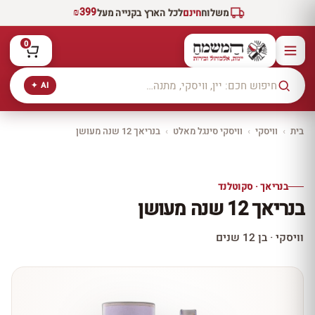
₪399
משלוח
חינם
לכל הארץ בקנייה מעל
0
AI ✦
בית
›
וויסקי
›
וויסקי סינגל מאלט
›
בנריאך 12 שנה מעושן
יקב ירושלים
כל היינות
10% הנחה
בנריאך · סקוטלנד
כל יינות היקב —
בנריאך 12 שנה מעושן
עכשיו ב-10% הנחה
לכל יינות יקב ירושלים ←
וויסקי · בן 12 שנים