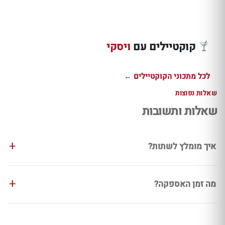
מוקה חמה עם
בורבון בונדד,
שוט דובדבן
קואנטרו ושוקולד
טודי וויסקי מעושן
שוקולד עם ג
מריר
עם דרמבוי וג׳ינג׳ר
דניאלס בונד
קוקטיילים עם
ויסקי
למתכון ←
למתכון ←
למתכון ←
לכל מתכוני הקוקטיילים ←
שאלות נפוצות
שאלות ותשובות
איך מומלץ לשתות?
מה זמן האספקה?