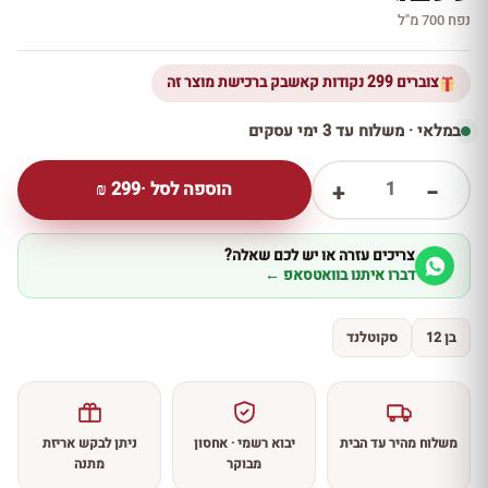
נפח 700 מ''ל
צוברים 299 נקודות קאשבק ברכישת מוצר זה
במלאי · משלוח עד 3 ימי עסקים
1
הוספה לסל ·
299
₪
+
−
צריכים עזרה או יש לכם שאלה?
דברו איתנו בוואטסאפ ←
בן 12
סקוטלנד
משלוח מהיר עד הבית
יבוא רשמי · אחסון
ניתן לבקש אריזת
מבוקר
מתנה