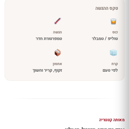
טקס ההגשה
כוס
הגשה
טוליפ / טמבלר
טמפרטורת חדר
קרח
אחסון
לפי טעם
זקוף, קריר וחשוך
מאותה קטגוריה