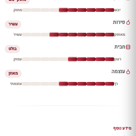
יבש
מתוק
פירות
עשיר
מאופק
עשיר
חבית
בולט
רענן
עמוק
עוצמה
מאוזן
רך
עוצמתי
מידע נוסף