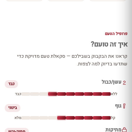
פרופיל הטעם
איך זה טועם?
קראנו את הבקבוק בשבילכם — סקאלת טעם מדויקת כדי
שתדעו בדיוק למה לצפות.
עשן/כבול
כבד
ללא
כבד
גוף
בינוני
קל
מלא
מתיקות
מתוק-יבש