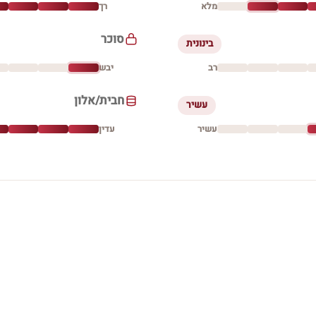
מלא
רך
סוכר
בינונית
רב
יבש
חבית/אלון
עשיר
עשיר
עדין