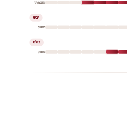
עוצמתי
יבש
מתוק
בולט
עמוק