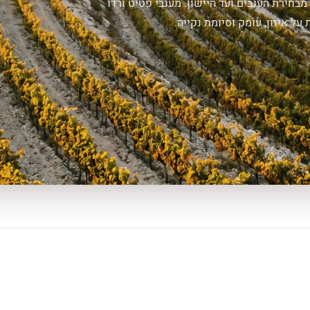
מבחירת הענבים ועד היישון. מענבי פטיט ורדו
 איזון, עומק וסיומת נקייה.