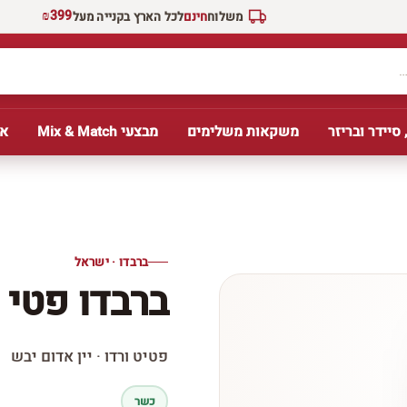
₪399
משלוח
חינם
לכל הארץ בקנייה מעל
 סיידר ובריזר
משקאות משלימים
מבצעי Mix & Match
אב
ברבדו · ישראל
ברבדו פטי ו
פטיט ורדו · יין אדום יבש
כשר