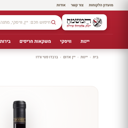
מועדון הלקוחות
·
צור קשר
·
אודות
יינות
וויסקי
משקאות חריפים
בירות,
בית
›
יינות
›
יין אדום
›
ברבדו פטי ורדו
יקב ירושלים
כל
היינו
ת
10%