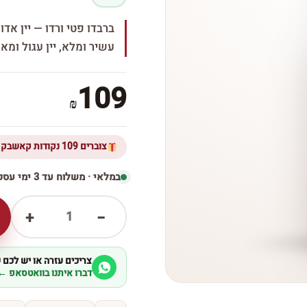
עשיר ומלא, יין עגול ומא
109
₪
צוברים 109 נקודות קאשבק ברכישת מוצר זה
במלאי · משלוח עד 3 ימי עסקים
1
+
−
צריכים עזרה או יש לכם
דברו איתנו בוואטסאפ ←