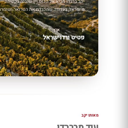
יקב ברבדו מביא אל הכוס יין שנבנה בקפידה — 
מישראל, בעבודה שמכבדת את הטרואר ושומרת על
זן
ארץ
פטיט ורדו
ישראל
מאותו יקב
עוד מברבדו