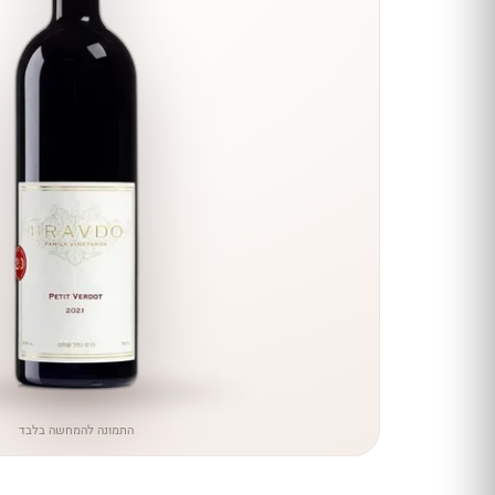
הנחה
כל יינות
היקב —
עכשיו
ב-10%
הנחה
לכל יינות יקב ירושלים ←
התמונה להמחשה בלבד