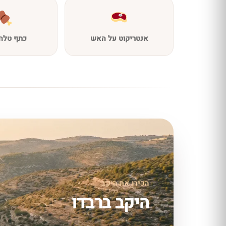
אנטריקוט על האש
כתף טלה 
הכירו את היקב
היקב ברבדו