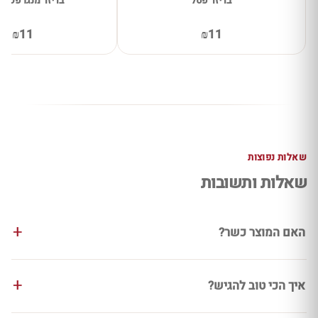
בריזר פטל
בריזר מנגו פסיפ
₪11
₪11
שאלות נפוצות
שאלות ותשובות
האם המוצר כשר?
איך הכי טוב להגיש?