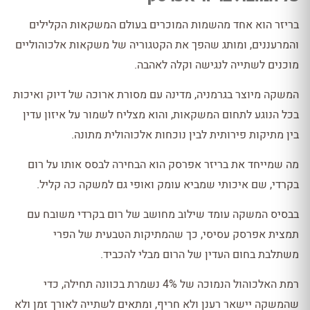
בריזר הוא אחד מהשמות המוכרים בעולם המשקאות הקלילים
והמרעננים, ומותג שהפך את הקטגוריה של משקאות אלכוהוליים
מוכנים לשתייה לנגישה וקלה לאהבה.
המשקה מיוצר בגרמניה, מדינה עם מסורת ארוכה של דיוק ואיכות
בכל הנוגע לתחום המשקאות, והוא מצליח לשמור על איזון עדין
בין מתיקות פירותית לבין נוכחות אלכוהולית מתונה.
מה שמייחד את בריזר אפרסק הוא הבחירה לבסס אותו על רום
בקרדי, שם איכותי שמביא עומק ואופי גם למשקה כה קליל.
בבסיס המשקה עומד שילוב מחושב של רום בקרדי משובח עם
תמצית אפרסק עסיסי, כך שהמתיקות הטבעית של הפרי
משתלבת בחום העדין של הרום מבלי להכביד.
רמת האלכוהול הנמוכה של 4% נשמרת בכוונה תחילה, כדי
שהמשקה יישאר רענן ולא חריף, ומתאים לשתייה לאורך זמן ולא