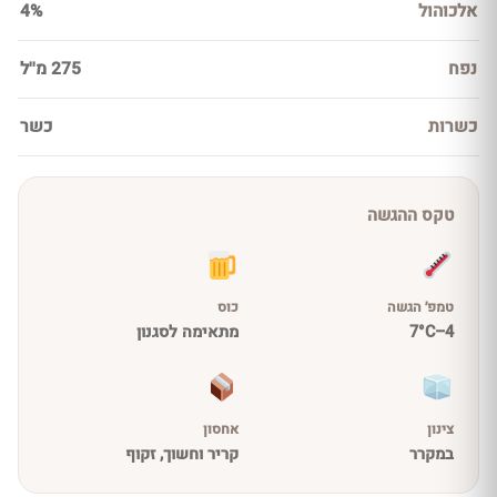
אלכוהול
4%
נפח
275 מ''ל
כשרות
כשר
טקס ההגשה
טמפ׳ הגשה
כוס
4–7°C
מתאימה לסגנון
צינון
אחסון
במקרר
קריר וחשוך, זקוף