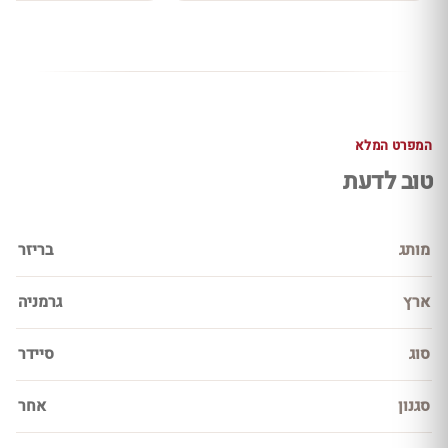
המפרט המלא
טוב לדעת
מותג
בריזר
ארץ
גרמניה
סוג
סיידר
סגנון
אחר