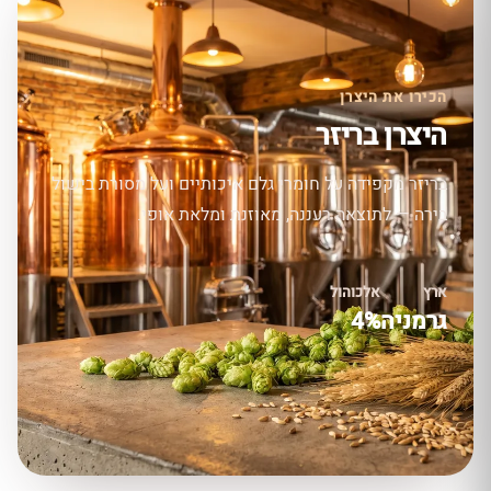
הכירו את היצרן
היצרן בריזר
בריזר מקפידה על חומרי גלם איכותיים ועל מסורת בישול
בירה — לתוצאה רעננה, מאוזנת ומלאת אופי.
ארץ
אלכוהול
גרמניה
4%