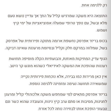
רק ללגימה אחת.
התוצאה היא משקה שמרגיש קליל על החך אך עדיין נושא טעם
מלא ובשל, עם נופך טרופי שמעלה אסוציאציות של ימי קיץ
ושמש.
בכוס בריזר אפרסק נחשפת ארומה מתוקה ופירותית של אפרסק
בשל, שמלווה במרקם חלק וקליל ובסיומת מרעננת שאינה דביקה.
הגוף עדין, המתיקות מאוזנת, והבועתיות הקלה מוסיפה תחושת
רעננות שהופכת את המשקה לאידיאלי כשהוא מוגש קר היטב.
אין כאן מרירות כמו בבירה, אלא נוכחות פירותית נקייה
שמשאירה תחושה נעימה ומזמינה ללגימה נוספת.
בריזר אפרסק מתאים למי שמחפש משקה אלכוהולי קליל ומרענן
לחגיגות, מסיבות או סתם ערב קיץ נינוח, והעובדה שהוא כשר וגם
טבעוני הופכת אותו לבחירה נוחה לכל אורח.