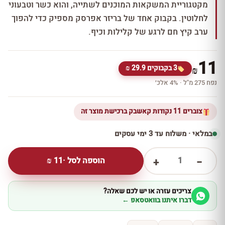
מקטגוריית המשקאות המוכנים לשתייה, והוא כשר וטבעוני
לחלוטין. בקבוק אחד של בריזר אפרסק מספיק כדי להפוך
ערב קיץ חם לרגע של קלילות וכיף.
11
3 בקבוקים 29.9 ₪
₪
נפח 275 מ''ל · 4% אלכ׳
צוברים 11 נקודות קאשבק ברכישת מוצר זה
במלאי · משלוח עד 3 ימי עסקים
1
הוספה לסל ·
11
₪
+
−
צריכים עזרה או יש לכם שאלה?
דברו איתנו בוואטסאפ ←