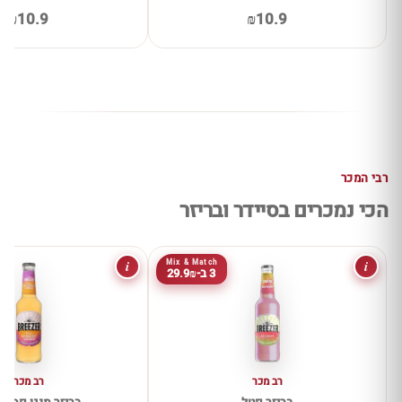
₪10.9
₪10.9
רבי המכר
הכי נמכרים בסיידר ובריזר
i
i
Mix & Match
3 ב-29.9₪
רב מכר
רב מכר