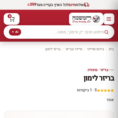
₪399
משלוח
חינם
לכל הארץ בקנייה מעל
0
AI ✦
בית
›
בירות וסיידר
›
סיידר ובריזר
›
בריזר לימון
יקב ירושלים
כל היינות
10% הנחה
בריזר · גרמניה
כל יינות היקב —
בריזר לימון
עכשיו ב-10% הנחה
לכל יינות יקב ירושלים ←
5 · 1 ביקורות
אחר