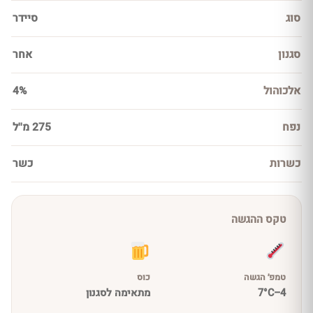
סוג
סיידר
סגנון
אחר
אלכוהול
4%
נפח
275 מ''ל
כשרות
כשר
טקס ההגשה
טמפ׳ הגשה
כוס
4–7°C
מתאימה לסגנון