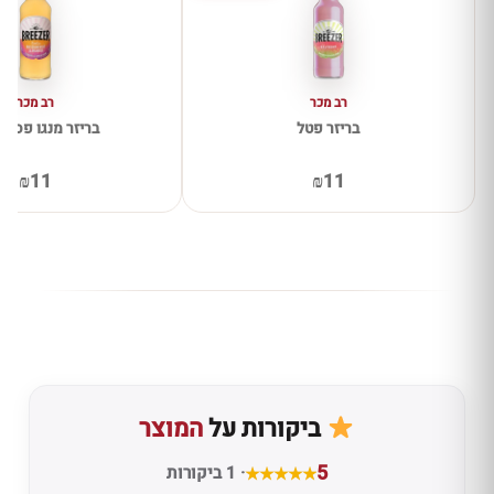
רב מכר
רב מכר
בריזר פטל
בריזר מנגו פסיפ
₪11
₪11
ביקורות על
המוצר
5
· 1 ביקורות