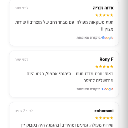
אדוה זכריה
לפני שנה
חנות משקאות מעולה! עם מבחר רחב של מוצרים!! שירות
מצוין!!!
· ביקורת מאומתת
G
o
o
g
l
e
Rony F
לפני שנה
באופן חריג מדרג חנות... הזמנתי אתמול, הגיע היום
מירושלים לחיפה.
· ביקורת מאומתת
G
o
o
g
l
e
zoharsasi
לפני 2 שנים
שירות מעולה, זמינים ומהירים! בהזמנה היה בקבוק יין