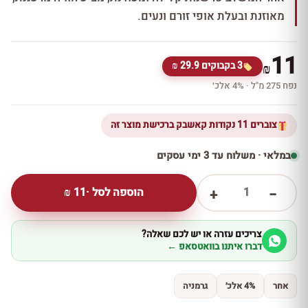
מאוזנת ובעלת אופי זורם ונעים.
11
3 בקבוקים 29.9 ₪
₪
נפח 275 מ''ל · 4% אלכ׳
צוברים 11 נקודות קאשבק ברכישת מוצר זה
במלאי · משלוח עד 3 ימי עסקים
1
הוספה לסל ·
11
₪
+
−
צריכים עזרה או יש לכם שאלה?
דברו איתנו בוואטסאפ ←
אחר
4% אלכ׳
גרמניה