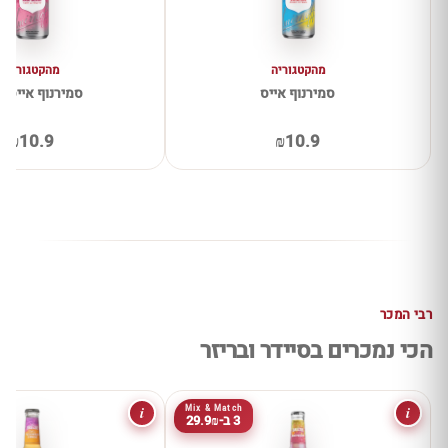
מהקטגוריה
מהקטגוריה
סמירנוף אייס
סמירנוף אייס 
₪10.9
₪10.9
רבי המכר
הכי נמכרים בסיידר ובריזר
i
i
Mix & Match
3 ב-29.9₪