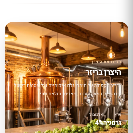
הכירו את היצרן
היצרן בריזר
בריזר מקפידה על חומרי גלם איכותיים ועל מסורת בישול
בירה — לתוצאה רעננה, מאוזנת ומלאת אופי.
ארץ
אלכוהול
גרמניה
4%