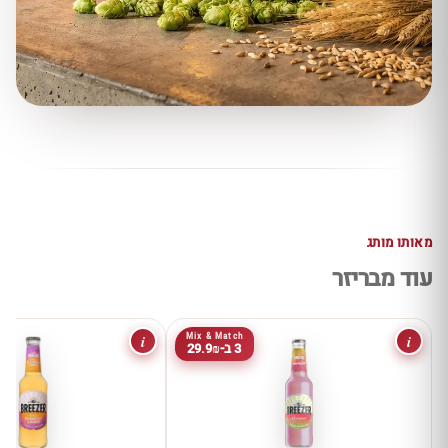
מאותו מותג
עוד מבריזר
i
i
Mix & Match
3 ב-29.9₪