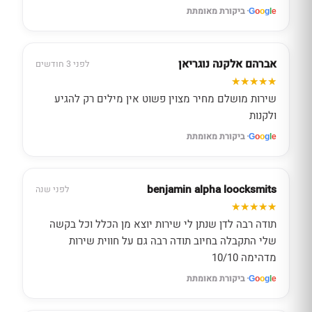
· ביקורת מאומתת
G
o
o
g
l
e
אברהם אלקנה נוגריאן
לפני 3 חודשים
שירות מושלם מחיר מצוין פשוט אין מילים רק להגיע
ולקנות
· ביקורת מאומתת
G
o
o
g
l
e
benjamin alpha loocksmits
לפני שנה
תודה רבה לדן שנתן לי שירות יוצא מן הכלל וכל בקשה
שלי התקבלה בחיוב תודה רבה גם על חווית שירות
מדהימה 10/10
· ביקורת מאומתת
G
o
o
g
l
e