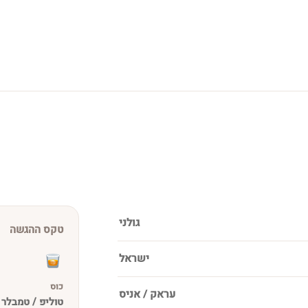
גולני
טקס ההגשה
ישראל
כוס
עראק / אניס
טוליפ / טמבלר