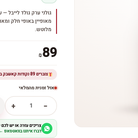
גולני ערק גולד לייבל — 
מאופיין באופי חלק ומאוז
מלוטש.
89
₪
צוברים 89 נקודות קאשבק ברכישת מוצר זה
אזל זמנית מהמלאי
1
+
−
צריכים עזרה או יש לכם
דברו איתנו בוואטסאפ ←