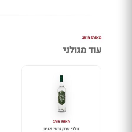
מאותו מותג
עוד מגולני
מאותו מותג
גולני ערק זרעי אניס