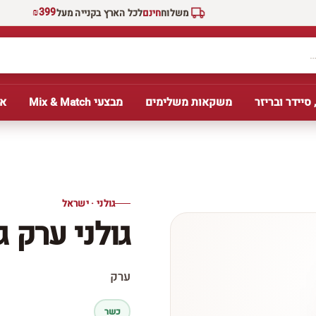
₪399
משלוח
חינם
לכל הארץ בקנייה מעל
 סיידר ובריזר
משקאות משלימים
מבצעי Mix & Match
אב
גולני · ישראל
גולני ערק ג
ערק
כשר