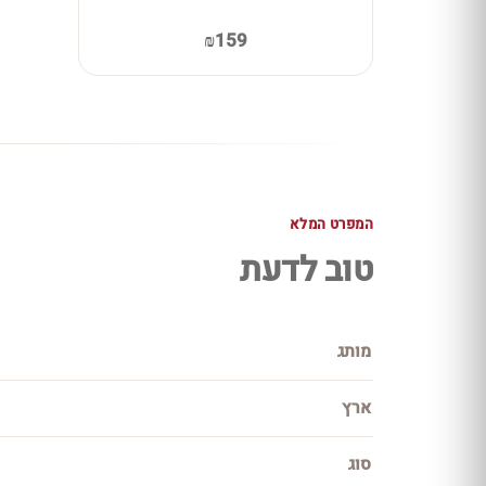
₪159
המפרט המלא
טוב לדעת
מותג
ארץ
סוג