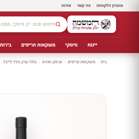
מועדון הלקוחות
·
צור קשר
·
אודות
יינות
וויסקי
משקאות חריפים
בירות,
בית
›
משקאות חריפים
›
עראק ואניס
›
גולני ערק גולד לייבל
יקב ירושלים
כל
היינו
ת
10%