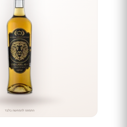
הנחה
כל יינות
היקב —
עכשיו
ב-10%
הנחה
לכל יינות יקב ירושלים ←
התמונה להמחשה בלבד