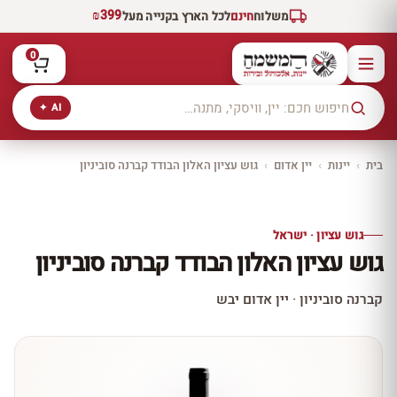
₪399
משלוח
חינם
לכל הארץ בקנייה מעל
0
AI ✦
בית
›
יינות
›
יין אדום
›
גוש עציון האלון הבודד קברנה סוביניון
יקב ירושלים
כל היינות
10% הנחה
גוש עציון · ישראל
כל יינות היקב —
גוש עציון האלון הבודד קברנה סוביניון
עכשיו ב-10% הנחה
לכל יינות יקב ירושלים ←
קברנה סוביניון · יין אדום יבש