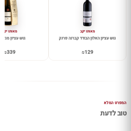
מאותו יקב
מאותו יקב
גוש עציון האלון הבודד קברנה פרנק
גוש עציון מגדל 
₪339
₪129
המפרט המלא
טוב לדעת