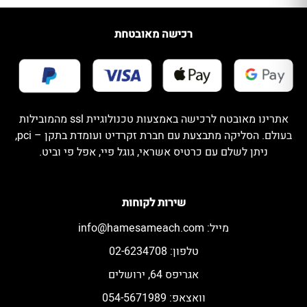
רכישה מאובטחת
אתרינו מאובטח לרכישה באמצעות טכנולוגיית ssl מהמובילות
בעולם. הסליקה מתבצעת עם חברת זקרדיט ועומדת בתקן – pci,
ניתן לשלם עם כרטיס אשראי, גוגל פיי, אפל פי וביט.
שירות לקוחות
מייל:
info@hamesameach.com
טלפון: 02-6234708
אגריפס 64, ירושלים
וואצאפ: 054-5671989