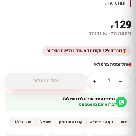
ומחמיאה.
129
₪
נפח 750 מ''ל · 14.5% אלכ׳
צוברים 129 נקודות קאשבק ברכישת מוצר זה
אזל זמנית מהמלאי
1
אזל מהמלאי
+
−
צריכים עזרה או יש לכם שאלה?
דברו איתנו בוואטסאפ ←
יבש
גוף עשיר-מלא
קברנה סוביניון
ישראל
מוגש ב-18°