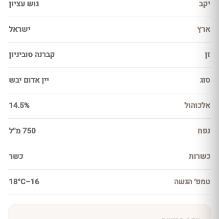
יקב
גוש עציון
ארץ
ישראל
זן
קברנה סוביניון
סוג
יין אדום יבש
אלכוהול
14.5%
נפח
750 מ''ל
כשרות
כשר
טמפ׳ הגשה
16–18°C