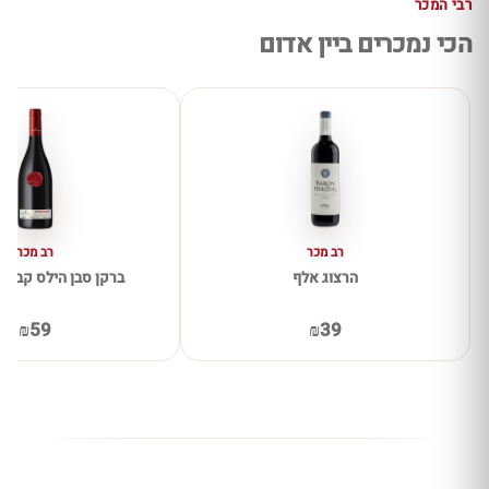
רבי המכר
הכי נמכרים ביין אדום
רב מכר
רב מכר
הרצוג אלף
ברקן סבן הילס קברנה 
₪59
₪39