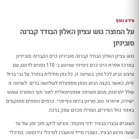
מידע נוסף
על המוצר: גוש עציון האלון הבודד קברנה
סוביניון
גוש עציון האלון הבודד קברנה סוביניון כרם הקברנה סוביניון
במרכז אפרת הינו כרם ניסיוני שניטע ב- 110 גפנים לדונם, עם
עיצוב גביע לכל גפן. בשיטה זו, כל גפן מודלית בנפרד על גבי ברזל
זוית, כאשר בקצה הגזע הגפן מתפצלת לשלושה בדים. לשיטה זו
שלל יתרונות, מהם חשיפה אופטימאלית לאור תוך הסתרת שמש
ישירה, איוורור טוב ואיזון ביחס נוף-פרי. כרמים נוספים ממוקמים
באזור נחל הפירים, המרלו מכרם עמק ברכה.
הענבים נבצרו בבציר ידני מוקפד, והגיעו ליקב תוך זמן של עד
שעה מרגע הבציר, נשברו מייד והועברו למיכלי נירוסטה. במיכלי