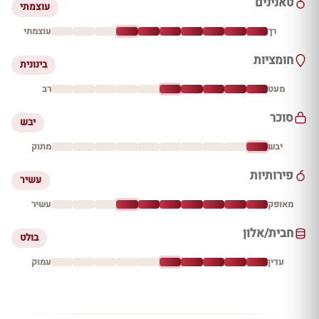
טאנינים
עוצמתי
רך
עוצמתי
חומציות
בינונית
מעט
רב
סוכר
יבש
יבש
מתוק
פירותיות
עשיר
מאופק
עשיר
חבית/אלון
בולט
עדין
עמוק