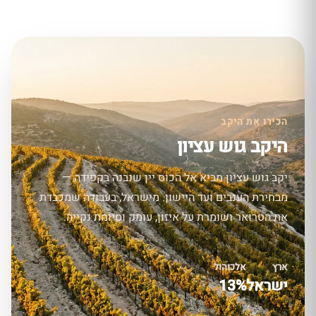
הכירו את היקב
היקב גוש עציון
יקב גוש עציון מביא אל הכוס יין שנבנה בקפידה —
מבחירת הענבים ועד היישון. מישראל, בעבודה שמכבדת
את הטרואר ושומרת על איזון, עומק וסיומת נקייה.
ארץ
אלכוהול
ישראל
13%