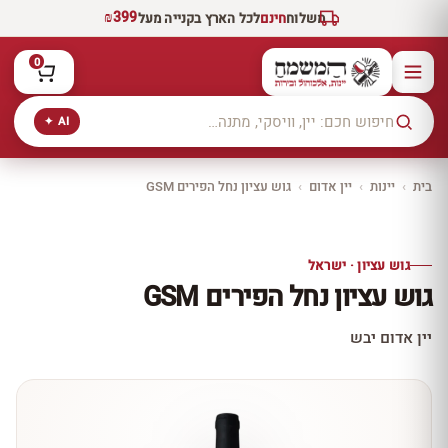
₪399
משלוח
חינם
לכל הארץ בקנייה מעל
0
AI ✦
בית
›
יינות
›
יין אדום
›
גוש עציון נחל הפירים GSM
יקב ירושלים
כל היינות
10% הנחה
גוש עציון · ישראל
כל יינות היקב —
גוש עציון נחל הפירים GSM
עכשיו ב-10% הנחה
לכל יינות יקב ירושלים ←
יין אדום יבש