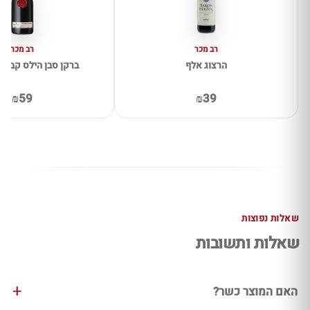
רב מכר
רב מכר
הרצוג אלף
ברקן סבן הילס קברנה 
₪59
₪39
שאלות נפוצות
שאלות ותשובות
האם המוצר כשר?