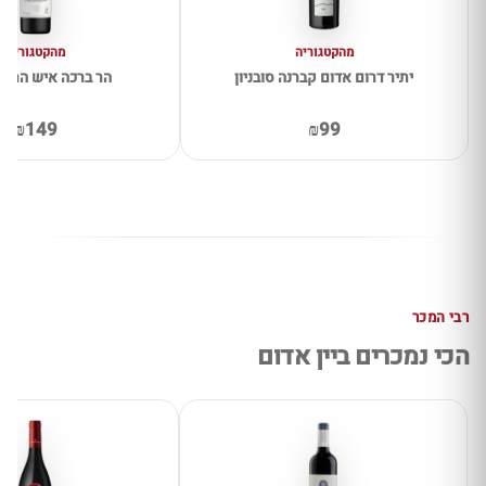
מהקטגוריה
מהקטגוריה
יתיר דרום אדום קברנה סובניון
הר ברכה איש הרים
₪149
₪99
רבי המכר
הכי נמכרים ביין אדום