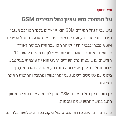
מידע נוסף
על המוצר: גוש עציון נחל הפירים GSM
גוש עציון נחל הפירים GSM הוא יין אדום בלנד המורכב מענבי
סירה, ענבי מורבדה, וענבי גראנש. ענבי יין גוש עציון נחל הפירים
GSM נבצרו בבציר ידני. לאחר מכן עבר היין תסיסה לאורך
שבועיים ואחר כך שהה בחביות עץ אלון צרפתיות למשך 12
חודשים. גוש עציון נחל הפירים GSM הוא יין עוצמתי בעל צבע
אדום-סגול עז. ליין זה ארומה מוחצנת, מתובלת ואדמתית,גוף
בינוני עם טאנינים רכים, טעמי פרי בשל ומתובל וחמיצות מתונה
ומאוזנת.
יין גוש עציון נחל הפירים GSM מוכן לשתייה אך צפוי להתיישן
היטב במשך חמש שנים נוספות.
נחל הפירים הינה סדרת הבסיס של היקב, בסדרה שלושה בלנדים,