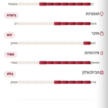
רך
עוצמתי
חומציות
בינונית
מעט
רב
סוכר
יבש
יבש
מתוק
פירותיות
עשיר
מאופק
עשיר
חבית/אלון
בולט
עדין
עמוק