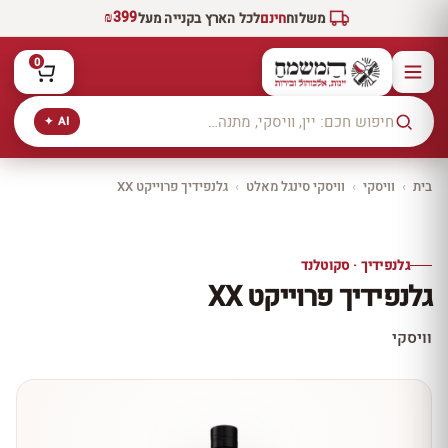
₪399
משלוח
חינם
לכל הארץ בקנייה מעל
0
AI ✦
בית
›
וויסקי
›
וויסקי סינגל מאלט
›
גלנפידיך פרוייקט XX
יקב ירושלים
כל היינות
10% הנחה
גלנפידיך · סקוטלנד
כל יינות היקב —
גלנפידיך פרוייקט XX
עכשיו ב-10% הנחה
לכל יינות יקב ירושלים ←
וויסקי