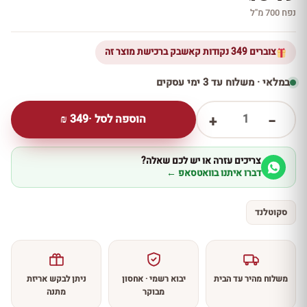
נפח 700 מ''ל
צוברים 349 נקודות קאשבק ברכישת מוצר זה
במלאי · משלוח עד 3 ימי עסקים
1
הוספה לסל ·
349
₪
+
−
צריכים עזרה או יש לכם שאלה?
דברו איתנו בוואטסאפ ←
סקוטלנד
משלוח מהיר עד הבית
יבוא רשמי · אחסון
ניתן לבקש אריזת
מבוקר
מתנה