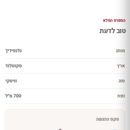
המפרט המלא
טוב לדעת
מותג
גלנפידיך
ארץ
סקוטלנד
סוג
וויסקי
נפח
700 מ''ל
טקס ההגשה