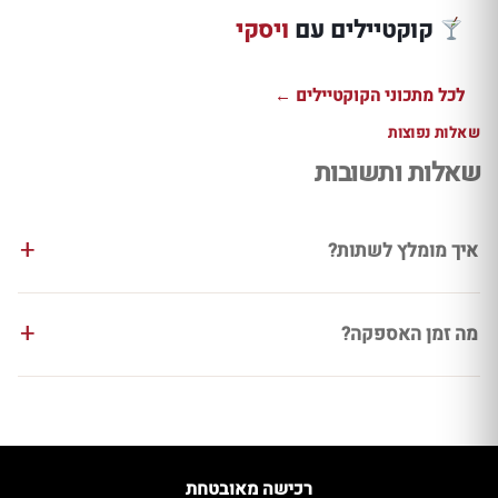
מריר
עם דרמבוי וג׳ינג׳ר
דניאלס בונד
קוקטיילים עם
ויסקי
למתכון ←
למתכון ←
למתכון ←
לכל מתכוני הקוקטיילים ←
שאלות נפוצות
שאלות ותשובות
איך מומלץ לשתות?
מה זמן האספקה?
רכישה מאובטחת