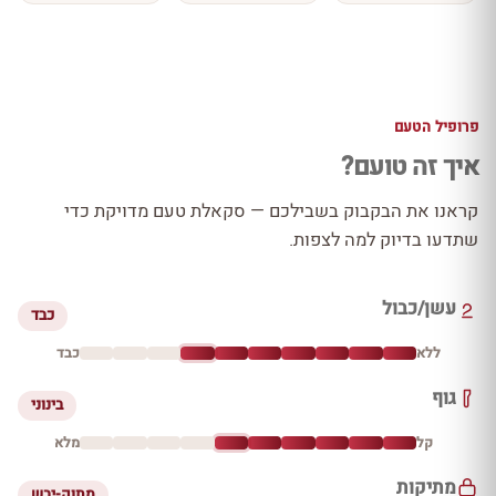
פרופיל הטעם
איך זה טועם?
קראנו את הבקבוק בשבילכם — סקאלת טעם מדויקת כדי
שתדעו בדיוק למה לצפות.
עשן/כבול
כבד
ללא
כבד
גוף
בינוני
קל
מלא
מתיקות
מתוק-יבש