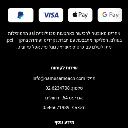
אתרינו מאובטח לרכישה באמצעות טכנולוגיית ssl מהמובילות
בעולם. הסליקה מתבצעת עם חברת זקרדיט ועומדת בתקן – pci,
ניתן לשלם עם כרטיס אשראי, גוגל פיי, אפל פי וביט.
שירות לקוחות
מייל:
info@hamesameach.com
טלפון: 02-6234708
אגריפס 64, ירושלים
וואצאפ: 054-5671989
מידע נוסף