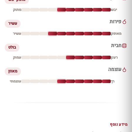
יבש
מתוק
פירות
עשיר
מאופק
עשיר
חבית
בולט
רענן
עמוק
עוצמה
מאוזן
רך
עוצמתי
מידע נוסף