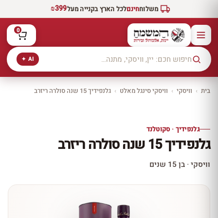
₪399
משלוח
חינם
לכל הארץ בקנייה מעל
0
AI ✦
בית
›
וויסקי
›
וויסקי סינגל מאלט
›
גלנפידיך 15 שנה סולרה ריזרב
יקב ירושלים
כל היינות
10% הנחה
גלנפידיך · סקוטלנד
כל יינות היקב —
גלנפידיך 15 שנה סולרה ריזרב
עכשיו ב-10% הנחה
לכל יינות יקב ירושלים ←
וויסקי · בן 15 שנים