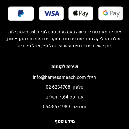
אתרינו מאובטח לרכישה באמצעות טכנולוגיית ssl מהמובילות
בעולם. הסליקה מתבצעת עם חברת זקרדיט ועומדת בתקן – pci,
ניתן לשלם עם כרטיס אשראי, גוגל פיי, אפל פי וביט.
שירות לקוחות
מייל:
info@hamesameach.com
טלפון: 02-6234708
אגריפס 64, ירושלים
וואצאפ: 054-5671989
מידע נוסף