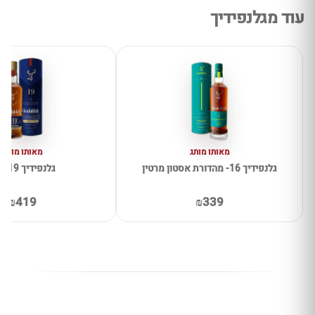
עוד מגלנפידיך
מאותו מותג
מאותו מותג
גלנפידיך 16- מהדורת אסטון מרטין
גלנפידיך 19 שנה
₪419
₪339