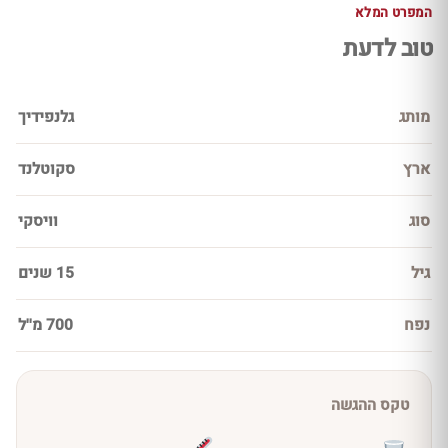
המפרט המלא
טוב לדעת
מותג
גלנפידיך
ארץ
סקוטלנד
סוג
וויסקי
גיל
15 שנים
נפח
700 מ''ל
טקס ההגשה