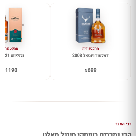
מהקטגוריה
מהקטגוריה
דאלמור וינטאג' 2008
גלנליווט 21 שנים
₪1190
₪699
רבי המכר
הכי נמכרים בוויסקי סינגל מאלט