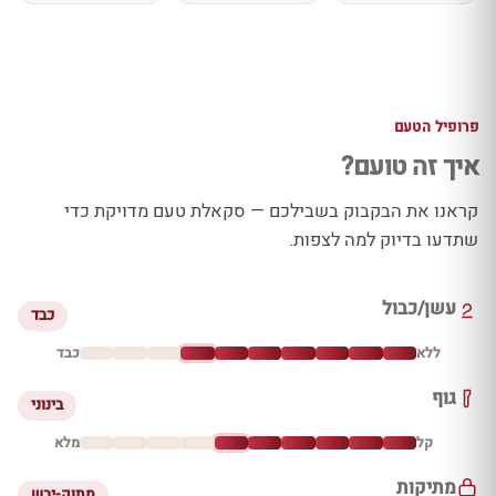
פרופיל הטעם
איך זה טועם?
קראנו את הבקבוק בשבילכם — סקאלת טעם מדויקת כדי
שתדעו בדיוק למה לצפות.
עשן/כבול
כבד
ללא
כבד
גוף
בינוני
קל
מלא
מתיקות
מתוק-יבש