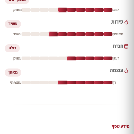
יבש
מתוק
פירות
עשיר
מאופק
עשיר
חבית
בולט
רענן
עמוק
עוצמה
מאוזן
רך
עוצמתי
מידע נוסף