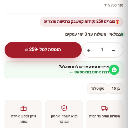
נפח 700 מ''ל
צוברים 259 נקודות קאשבק ברכישת מוצר זה
במלאי · משלוח עד 3 ימי עסקים
1
הוספה לסל ·
259
₪
+
−
צריכים עזרה או יש לכם שאלה?
דברו איתנו בוואטסאפ ←
בן 15
סקוטלנד
משלוח מהיר עד הבית
יבוא רשמי · אחסון
ניתן לבקש אריזת
מבוקר
מתנה