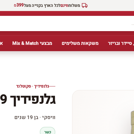
₪399
משלוח
חינם
לכל הארץ בקנייה מעל
 סיידר ובריזר
משקאות משלימים
מבצעי Mix & Match
אב
גלנפידיך · סקוטלנד
גלנפידיך 19 שנה
וויסקי · בן 19 שנים
כשר