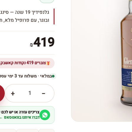
גלנפידיך 19 שנ
ובוגר, עם פרופיל מלא, 
419
₪
צוברים 419 נקודות קאשבק ברכישת מוצר זה
במלאי · משלוח עד 3 ימי עסקים
1
+
−
צריכים עזרה או יש לכם
דברו איתנו בוואטסאפ ←