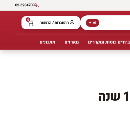
02-6234708
0
התחברות / הרשמה
AI ✦
יזרים כוסות ומקררים
מארזים
מתכונים