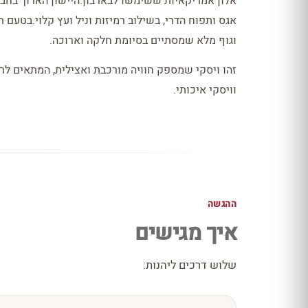
אלון אמריקאיות ששימשו לבארבון.היישון הארוך בחביו
אגס ותפוח הדרי, בשילוב רמיזות וניל ועץ קלוי.בטעם ת
וגוף מלא שמסתיים בסיומת חלקה וארוכה.
זהו ויסקי שמספק חוויה מורכבת ואצילית, המתאים לרג
וויסקי איכותי.
ההגשה
איך מגישים
שלוש דרכים ליהנות: