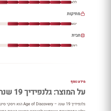
ללא
מתיקות
יבש
חבית
רענן
מידע נוסף
על המוצר: גלנפידיך 19 שנה