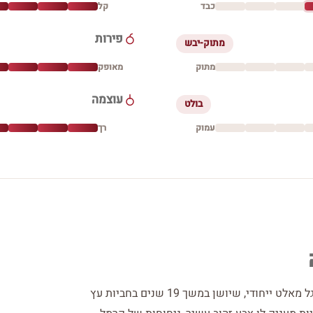
כבד
קל
פירות
מתוק-יבש
מתוק
מאופק
עוצמה
בולט
עמוק
רך
גלנפידיך 19 שנה – Age of Discovery הוא ויסקי סינגל מאלט ייחודי, שיושן במשך 19 שנים בחביות עץ