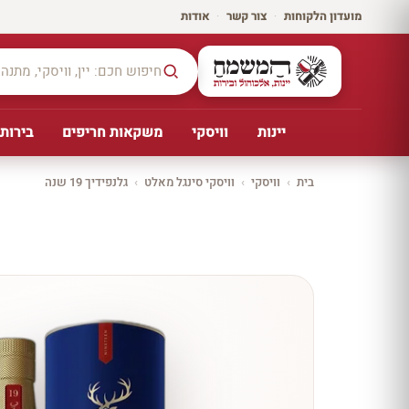
מועדון הלקוחות
·
צור קשר
·
אודות
יינות
וויסקי
משקאות חריפים
בירות,
בית
›
וויסקי
›
וויסקי סינגל מאלט
›
גלנפידיך 19 שנה
יקב ירושלים
כל
היינו
ת
10%