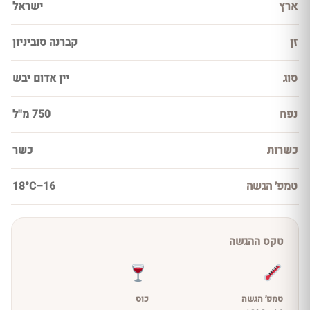
ארץ
ישראל
זן
קברנה סוביניון
סוג
יין אדום יבש
נפח
750 מ''ל
כשרות
כשר
טמפ׳ הגשה
16–18°C
טקס ההגשה
טמפ׳ הגשה
כוס