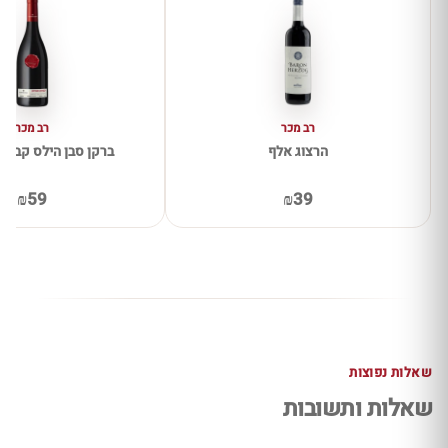
רב מכר
רב מכר
הרצוג אלף
ברקן סבן הילס קברנה 
₪59
₪39
שאלות נפוצות
שאלות ותשובות