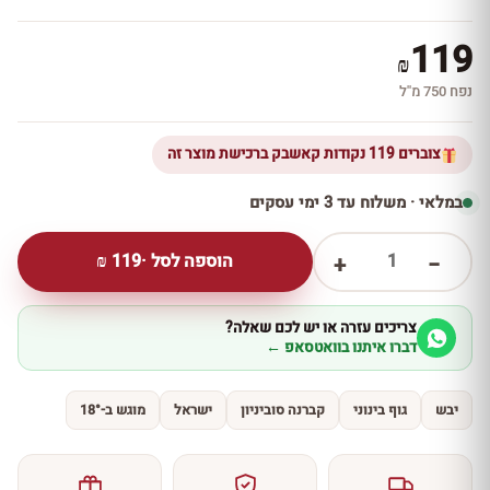
119
₪
נפח 750 מ''ל
צוברים 119 נקודות קאשבק ברכישת מוצר זה
במלאי · משלוח עד 3 ימי עסקים
1
הוספה לסל ·
119
₪
+
−
צריכים עזרה או יש לכם שאלה?
דברו איתנו בוואטסאפ ←
יבש
גוף בינוני
קברנה סוביניון
ישראל
מוגש ב-18°