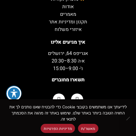
אודות
מאמרים
תקנון ומדיניות אתר
איזורי משלוח
איך מגיעים אלינו
אגריפס 64, ירושלים
א-ה 8:30–20:30
ו'- 9:00–15:00
תשארו מחוברים
לידיעתך אנו משתמשים בקובצי Cookie כדי להבטיח שאנו נותנים לך את
החוויה הטובה ביותר באתר שלנו. שימוש באתר זה מהווה את הסכמתך
כל הזכויות שמורות למשקאות המשמח ©
לתנאי זה.
מאשר/ת
מדיניות הפרטיות
!
אזהרה:
צריכה מופרזת של אלכוהול מסכנת חיים ומזיקה לבריאות