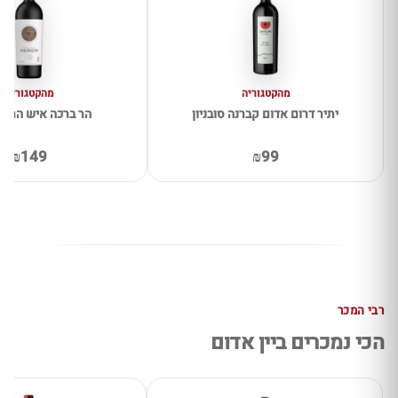
מהקטגוריה
מהקטגוריה
יתיר דרום אדום קברנה סובניון
הר ברכה איש הרים
₪149
₪99
רבי המכר
הכי נמכרים ביין אדום