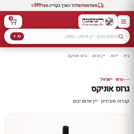
₪399
משלוח
חינם
לכל הארץ בקנייה מעל
0
AI ✦
בית
›
יינות
›
יין אדום
›
גרוס אוניקס
יקב ירושלים
כל היינות
10% הנחה
גרוס · ישראל
כל יינות היקב —
גרוס אוניקס
עכשיו ב-10% הנחה
לכל יינות יקב ירושלים ←
קברנה סוביניון · יין אדום יבש