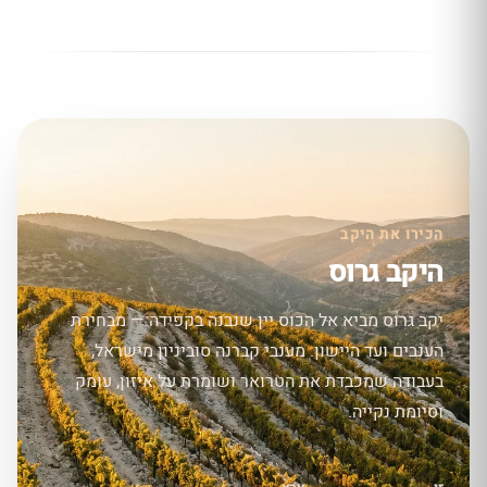
הכירו את היקב
היקב גרוס
יקב גרוס מביא אל הכוס יין שנבנה בקפידה — מבחירת
הענבים ועד היישון. מענבי קברנה סוביניון מישראל,
בעבודה שמכבדת את הטרואר ושומרת על איזון, עומק
וסיומת נקייה.