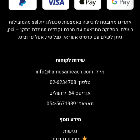
אתרינו מאובטח לרכישה באמצעות טכנולוגיית ssl מהמובילות
בעולם. הסליקה מתבצעת עם חברת זקרדיט ועומדת בתקן – pci,
ניתן לשלם עם כרטיס אשראי, גוגל פיי, אפל פי וביט.
שירות לקוחות
מייל:
info@hamesameach.com
טלפון: 02-6234708
אגריפס 64, ירושלים
וואצאפ: 054-5671989
מידע נוסף
נגישות
מועדון נקודות