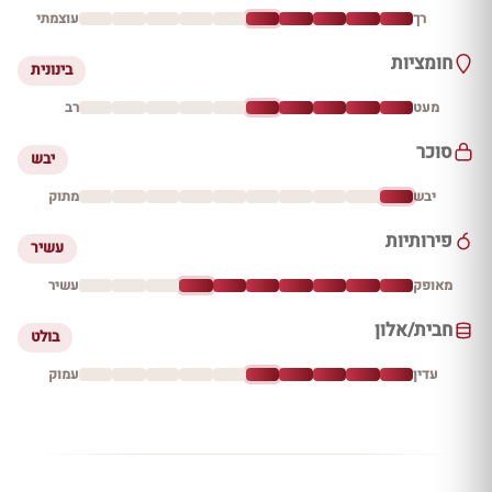
רך
עוצמתי
חומציות
בינונית
מעט
רב
סוכר
יבש
יבש
מתוק
פירותיות
עשיר
מאופק
עשיר
חבית/אלון
בולט
עדין
עמוק