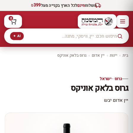
₪399
משלוח
חינם
לכל הארץ בקנייה מעל
0
AI ✦
בית
›
יינות
›
יין אדום
›
גרוס בלאק אוניקס
יקב ירושלים
כל היינות
10% הנחה
גרוס · ישראל
כל יינות היקב —
גרוס בלאק אוניקס
עכשיו ב-10% הנחה
לכל יינות יקב ירושלים ←
יין אדום יבש