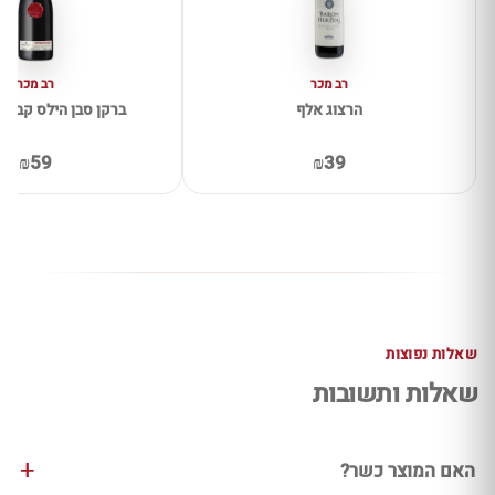
רב מכר
רב מכר
הרצוג אלף
ברקן סבן הילס קברנה 
₪59
₪39
שאלות נפוצות
שאלות ותשובות
האם המוצר כשר?