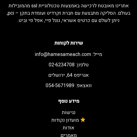
אתרינו מאובטח לרכישה באמצעות טכנולוגיית ssl מהמובילות
בעולם. הסליקה מתבצעת עם חברת זקרדיט ועומדת בתקן – pci,
ניתן לשלם עם כרטיס אשראי, גוגל פיי, אפל פי וביט.
שירות לקוחות
מייל:
info@hamesameach.com
טלפון: 02-6234708
אגריפס 64, ירושלים
וואצאפ: 054-5671989
מידע נוסף
נגישות
מועדון נקודות
אודות
מאמרים