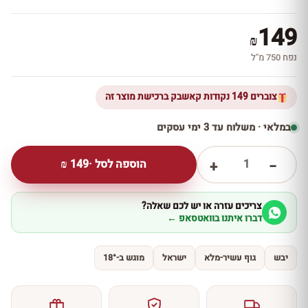
149
₪
נפח 750 מ''ל
צוברים 149 נקודות קאשבק ברכישת מוצר זה
במלאי · משלוח עד 3 ימי עסקים
1
הוספה לסל ·
149
₪
+
−
צריכים עזרה או יש לכם שאלה?
דברו איתנו בוואטסאפ ←
יבש
גוף עשיר-מלא
ישראל
מוגש ב-18°