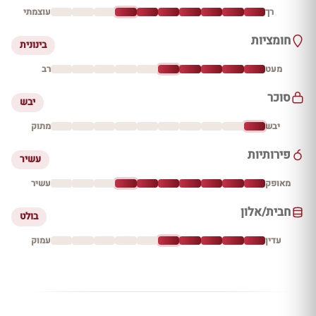
רך
עוצמתי
חומציות
בינונית
מעט
רב
סוכר
יבש
יבש
מתוק
פירותיות
עשיר
מאופק
עשיר
חבית/אלון
בולט
עדין
עמוק