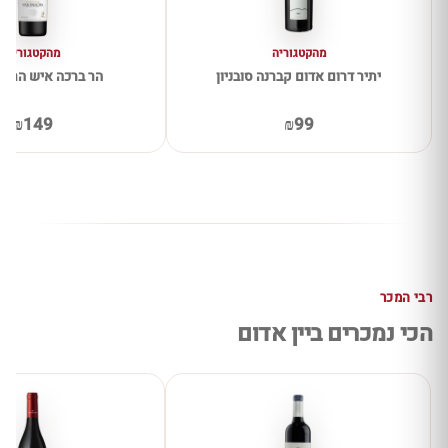
מהקטגוריה
מהקטגוריה
יתיר דרום אדום קברנה סובניון
הר ברכה איש הרים
₪149
₪99
רבי המכר
הכי נמכרים ביין אדום