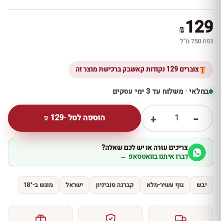
129
₪
נפח 750 מ''ל
צוברים 129 נקודות קאשבק ברכישת מוצר זה
במלאי · משלוח עד 3 ימי עסקים
1
הוספה לסל ·
129
₪
+
−
צריכים עזרה או יש לכם שאלה?
דברו איתנו בוואטסאפ ←
יבש
גוף עשיר-מלא
קברנה סוביניון
ישראל
מוגש ב-18°