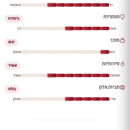
רך
עוצמתי
חומציות
בינונית
מעט
רב
סוכר
יבש
יבש
מתוק
פירותיות
עשיר
מאופק
עשיר
חבית/אלון
בולט
עדין
עמוק