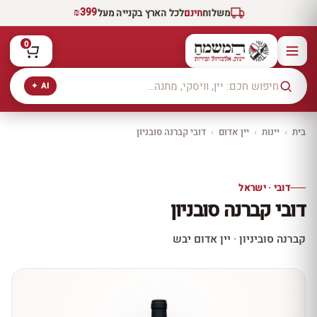
₪399
משלוח
חינם
לכל הארץ בקנייה מעל
0
AI ✦
בית
›
יינות
›
יין אדום
›
דובי קברנה סובניון
יקב ירושלים
כל היינות
10% הנחה
דובי · ישראל
כל יינות היקב —
דובי קברנה סובניון
עכשיו ב-10% הנחה
לכל יינות יקב ירושלים ←
קברנה סוביניון · יין אדום יבש