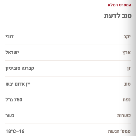
המפרט המלא
טוב לדעת
יקב
דובי
ארץ
ישראל
זן
קברנה סוביניון
סוג
יין אדום יבש
נפח
750 מ''ל
כשרות
כשר
טמפ׳ הגשה
16–18°C