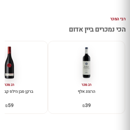
רבי המכר
הכי נמכרים ביין אדום
רב מכר
רב מכר
הרצוג אלף
ברקן סבן הילס קברנה 
₪59
₪39