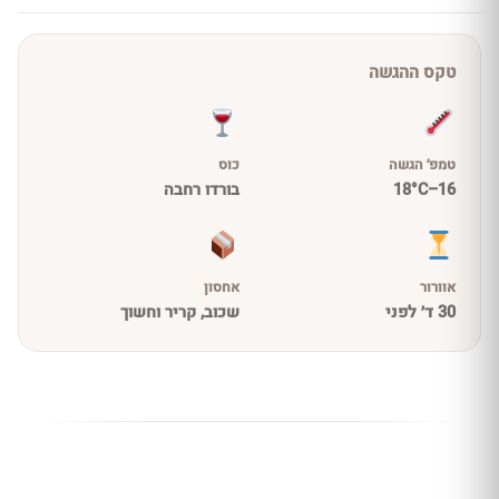
טקס ההגשה
טמפ׳ הגשה
כוס
16–18°C
בורדו רחבה
אוורור
אחסון
30 ד׳ לפני
שכוב, קריר וחשוך