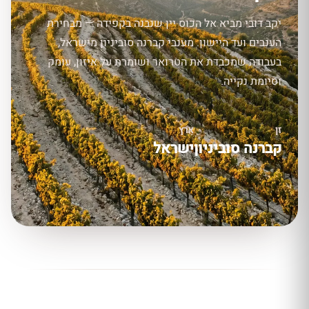
יקב דובי מביא אל הכוס יין שנבנה בקפידה — מבחירת
הענבים ועד היישון. מענבי קברנה סוביניון מישראל,
בעבודה שמכבדת את הטרואר ושומרת על איזון, עומק
וסיומת נקייה.
זן
ארץ
קברנה סוביניון
ישראל