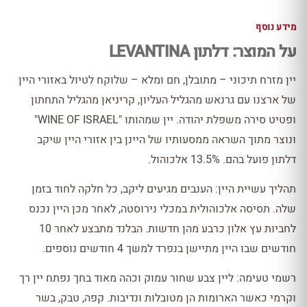
מידע נוסף
על המוצר: דלתון LEVANTINA
יין מזרח תיכוני – מתובלן, חם ומלא – שלוקח לטיול באזורי היין
של ארצנו עם גרנאש מהגליל העליון, קריניאן מהגליל התחתון
ופטיט סירה משפלת יהודה. יין שמהותו "WINE OF ISRAEL"
ונוצר מתוך השראה ממסעותיו של היינן בין אזורי היין שיקב
דלתון פועל בהם. 13.5% אלכוהול.
תהליך עשיית היין: הענבים מגיעים ליקב, כל חלקה לחוד בזמן
שלה. תסיסה אלכוהולית במכלי נירוסטה, לאחר מכן היין נכנס
לחביות עץ אלון כרבע מהן חדשות. הבלנד מתבצע לאחר 10
חודשים שבו היין מתיישן בנפרד למשך 4 חודשים נוספים.
רשמי טעימה: ליין צבע שחור עמוק וכהה מאוד בחך נפתח יין רך
וקרמי כאשר הארומות הן מטובלות ונדיבות. קפה, טבק, בשר