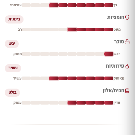
רך
עוצמתי
חומציות
בינונית
מעט
רב
סוכר
יבש
יבש
מתוק
פירותיות
עשיר
מאופק
עשיר
חבית/אלון
בולט
עדין
עמוק