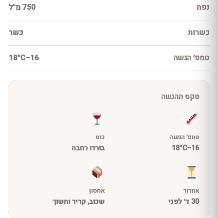
נפח
750 מ''ל
כשרות
כשר
טמפ׳ הגשה
16–18°C
טקס ההגשה
טמפ׳ הגשה
כוס
16–18°C
בורדו רחבה
אוורור
אחסון
30 ד׳ לפני
שכוב, קריר וחשוך