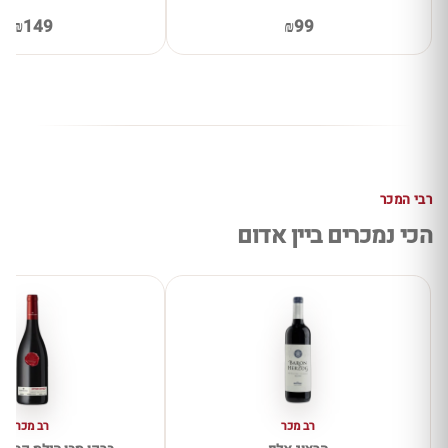
₪149
₪99
רבי המכר
הכי נמכרים ביין אדום
רב מכר
רב מכר