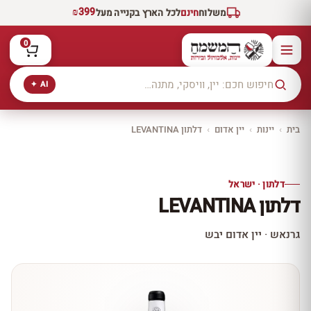
₪399
משלוח
חינם
לכל הארץ בקנייה מעל
0
AI ✦
בית
›
יינות
›
יין אדום
›
דלתון LEVANTINA
יקב ירושלים
כל היינות
10% הנחה
דלתון · ישראל
כל יינות היקב —
דלתון LEVANTINA
עכשיו ב-10% הנחה
לכל יינות יקב ירושלים ←
גרנאש · יין אדום יבש