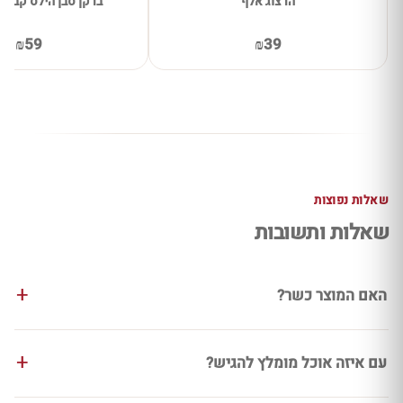
הרצוג אלף
ברקן סבן הילס קברנה 
₪59
₪39
שאלות נפוצות
שאלות ותשובות
האם המוצר כשר?
עם איזה אוכל מומלץ להגיש?