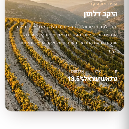
הכירו את היקב
היקב דלתון
יקב דלתון מביא אל הכוס יין שנבנה בקפידה — מבחירת
הענבים ועד היישון. מענבי גרנאש מישראל, בעבודה
שמכבדת את הטרואר ושומרת על איזון, עומק וסיומת
נקייה.
זן
ארץ
אלכוהול
גרנאש
ישראל
13.5%