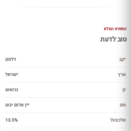
המפרט המלא
טוב לדעת
יקב
דלתון
ארץ
ישראל
זן
גרנאש
סוג
יין אדום יבש
אלכוהול
13.5%