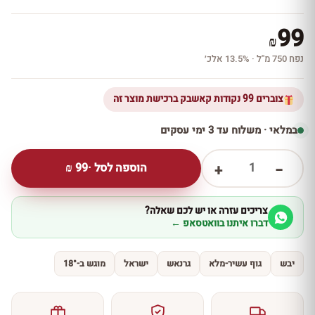
99
₪
נפח 750 מ''ל · 13.5% אלכ׳
צוברים 99 נקודות קאשבק ברכישת מוצר זה
במלאי · משלוח עד 3 ימי עסקים
1
הוספה לסל ·
99
₪
+
−
צריכים עזרה או יש לכם שאלה?
דברו איתנו בוואטסאפ ←
יבש
גוף עשיר-מלא
גרנאש
ישראל
מוגש ב-18°