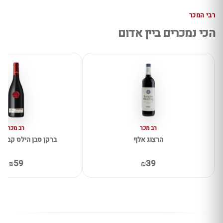
רבי המכר
הכי נמכרים ביין אדום
רב מכר
רב מכר
הרצוג אלף
ברקן סבן הילס קברנה 
₪59
₪39