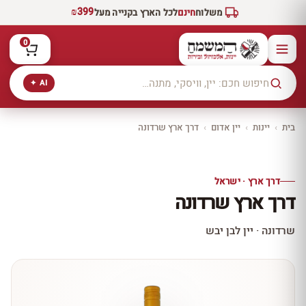
₪399
משלוח
חינם
לכל הארץ בקנייה מעל
0
AI ✦
בית
›
יינות
›
יין אדום
›
דרך ארץ שרדונה
יקב ירושלים
כל היינות
10% הנחה
דרך ארץ · ישראל
כל יינות היקב —
דרך ארץ שרדונה
עכשיו ב-10% הנחה
לכל יינות יקב ירושלים ←
שרדונה · יין לבן יבש