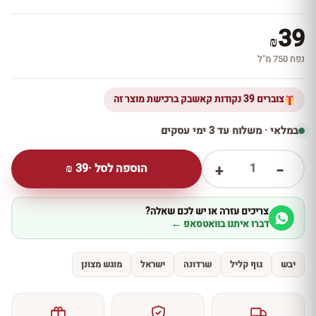
39
₪
נפח 750 מ''ל
צוברים 39 נקודות קאשבק ברכישת מוצר זה
במלאי · משלוח עד 3 ימי עסקים
1
הוספה לסל ·
39
₪
+
−
צריכים עזרה או יש לכם שאלה?
דברו איתנו בוואטסאפ ←
יבש
גוף קליל
שרדונה
ישראל
מוגש מצונן