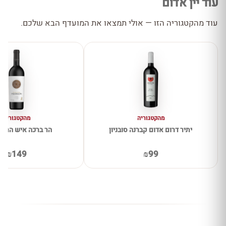
עוד יין אדום
עוד מהקטגוריה הזו — אולי תמצאו את המועדף הבא שלכם.
מהקטגוריה
מהקטגוריה
יתיר דרום אדום קברנה סובניון
הר ברכה איש הרים
₪149
₪99