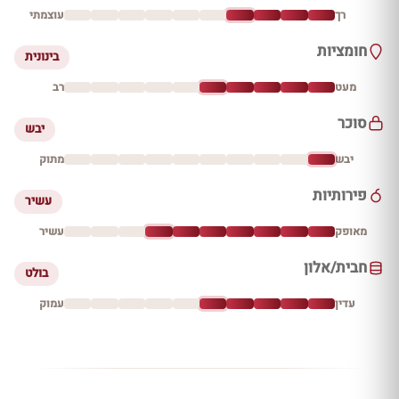
רך
עוצמתי
חומציות
בינונית
מעט
רב
סוכר
יבש
יבש
מתוק
פירותיות
עשיר
מאופק
עשיר
חבית/אלון
בולט
עדין
עמוק