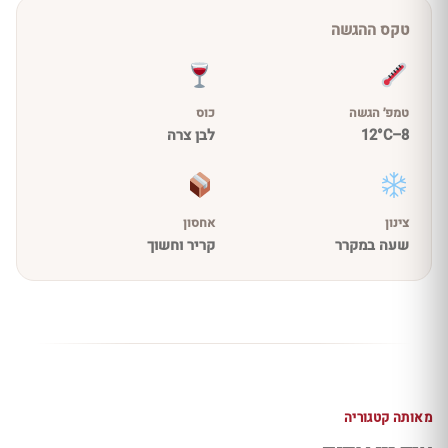
טקס ההגשה
טמפ׳ הגשה
כוס
8–12°C
לבן צרה
צינון
אחסון
שעה במקרר
קריר וחשוך
מאותה קטגוריה