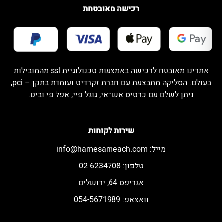
רכישה מאובטחת
אתרינו מאובטח לרכישה באמצעות טכנולוגיית ssl מהמובילות
בעולם. הסליקה מתבצעת עם חברת זקרדיט ועומדת בתקן – pci,
ניתן לשלם עם כרטיס אשראי, גוגל פיי, אפל פי וביט.
שירות לקוחות
מייל:
info@hamesameach.com
טלפון: 02-6234708
אגריפס 64, ירושלים
וואצאפ: 054-5671989