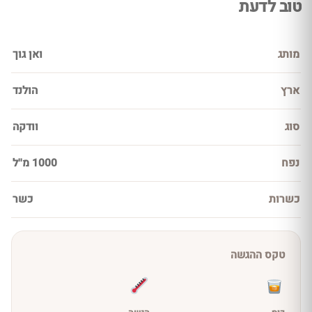
טוב לדעת
מותג
ואן גוך
ארץ
הולנד
סוג
וודקה
נפח
1000 מ''ל
כשרות
כשר
טקס ההגשה