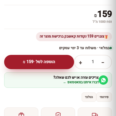
159
₪
נפח 1000 מ''ל
צוברים 159 נקודות קאשבק ברכישת מוצר זה
במלאי · משלוח עד 3 ימי עסקים
1
הוספה לסל ·
159
₪
+
−
צריכים עזרה או יש לכם שאלה?
דברו איתנו בוואטסאפ ←
פירותי
הולנד