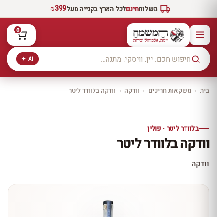
₪399
משלוח
חינם
לכל הארץ בקנייה מעל
0
AI ✦
בית
›
משקאות חריפים
›
וודקה
›
וודקה בלוודר ליטר
יקב ירושלים
כל היינות
10% הנחה
בלוודר ליטר · פולין
כל יינות היקב —
וודקה בלוודר ליטר
עכשיו ב-10% הנחה
לכל יינות יקב ירושלים ←
וודקה