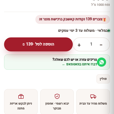
נפח 1000 מ''ל
צוברים 139 נקודות קאשבק ברכישת מוצר זה
במלאי · משלוח עד 3 ימי עסקים
1
הוספה לסל ·
139
₪
+
−
צריכים עזרה או יש לכם שאלה?
דברו איתנו בוואטסאפ ←
פולין
משלוח מהיר עד הבית
יבוא רשמי · אחסון
ניתן לבקש אריזת
מבוקר
מתנה