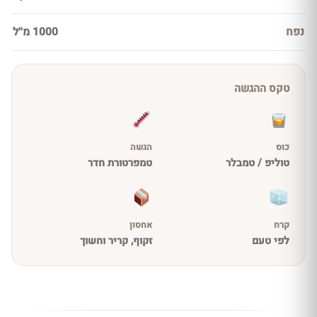
נפח
1000 מ''ל
טקס ההגשה
כוס
הגשה
טוליפ / טמבלר
טמפרטורת חדר
קרח
אחסון
לפי טעם
זקוף, קריר וחשוך