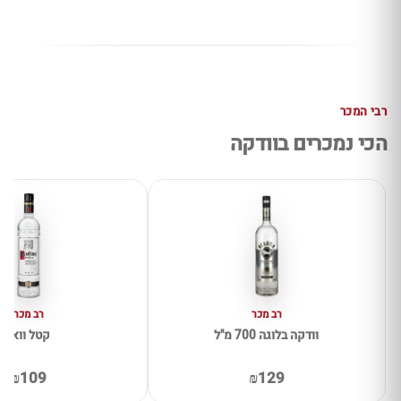
רבי המכר
הכי נמכרים בוודקה
רב מכר
רב מכר
וודקה בלוגה 700 מ"ל
קטל וואן
₪109
₪129