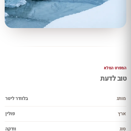
המפרט המלא
טוב לדעת
מותג
בלוודר ליטר
ארץ
פולין
סוג
וודקה