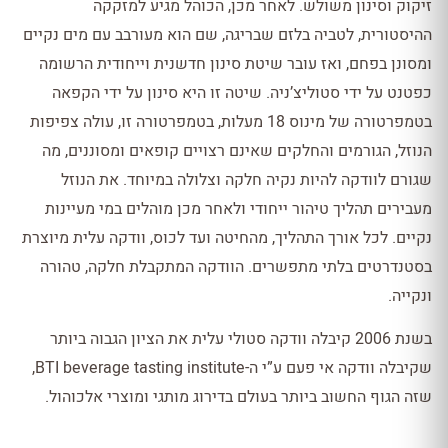
זיקוק וסינון משולש. לאחר מכן, הכוהל מגיע למזקקה
ההיסטורית, לטביה בלזם שבריגה, שם הוא מעורבב עם מים נקיים
ומסונן בפחם, ואז עובר שיטת סינון חדשנית וייחודית הרשומה
כפטנט על ידי סטוליצ’ניה. שיטה זו היא סינון על ידי הקפאה
בטמפרטורה של מינוס 18 מעלות, בטמפרטורה זו, עולה צפיפות
הנוזל, הגורמים והחלקים שאינם רצויים קופאים ומסוננים, מה
שגורם לוודקה להיות נקיה חלקה וצלולה במיוחד. את הנוזל
מעבירים תהליך טיהור ייחודי ולאחר מכן מוהלים במי מעיינות
נקיים. לכל אורך התהליך, מהחיטה ועד לכוס, וודקה עלית מיוצרת
בסטנדרטים בלתי מתפשרים. הוודקה המתקבלת חלקה, טהורה
ונקייה.
בשנת 2006 קיבלה וודקה סטולי עלית את הציון הגבוה ביותר
שקיבלה וודקה אי פעם ע”י ה-BTI beverage tasting institute,
שזה הגוף החשוב ביותר בעולם בדירוג מותגי ומוצרי אלכוהול.