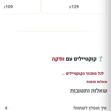
₪109
₪129
קוקטייל וודקה
שוט אננס טרופי
ליצ'י תפוח קליל
וודקה אננס 
חזק עם וודקה ורום
ומרענן
אייס לקיץ צ
קוקטיילים עם
וודקה
למתכון ←
למתכון ←
למתכון ←
לכל מתכוני הקוקטיילים ←
שאלות נפוצות
שאלות ותשובות
איך מומלץ לשתות?