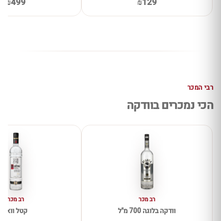
₪499
₪129
רבי המכר
הכי נמכרים בוודקה
רב מכר
רב מכר
וודקה בלוגה 700 מ"ל
קטל וואן