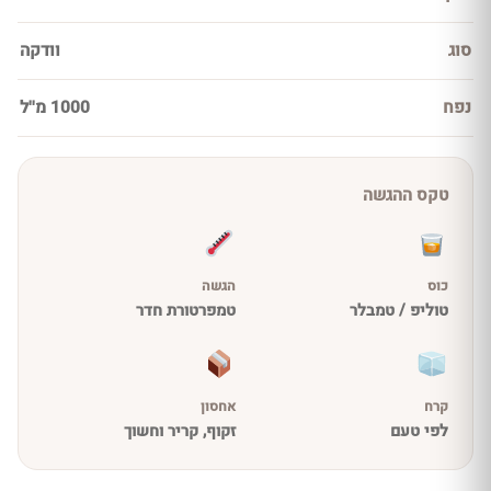
סוג
וודקה
נפח
1000 מ''ל
טקס ההגשה
כוס
הגשה
טוליפ / טמבלר
טמפרטורת חדר
קרח
אחסון
לפי טעם
זקוף, קריר וחשוך