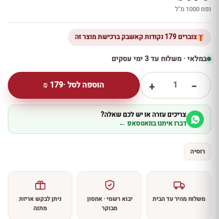
נפח 1000 מ''ל
צוברים 179 נקודות קאשבק ברכישת מוצר זה
במלאי · משלוח עד 3 ימי עסקים
1
הוספה לסל ·
179
₪
+
−
צריכים עזרה או יש לכם שאלה?
דברו איתנו בוואטסאפ ←
רוסיה
משלוח מהיר עד הבית
יבוא רשמי · אחסון
ניתן לבקש אריזת
מבוקר
מתנה