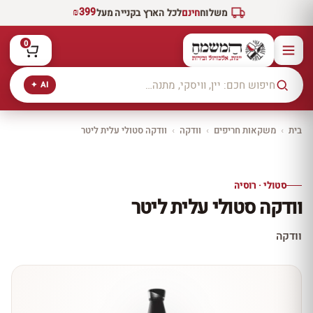
₪399
משלוח
חינם
לכל הארץ בקנייה מעל
0
AI ✦
בית
›
משקאות חריפים
›
וודקה
›
וודקה סטולי עלית ליטר
10% הנחה
יינות יקב תשבי
סטולי · רוסיה
גלו איכות ישראלית
ותיקה ומובילה מזכרון
וודקה סטולי עלית ליטר
יעקב
לכל יינות יקב תשבי ←
וודקה