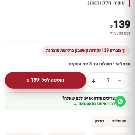
עשיר, חלק ומאוזן.
139
₪
נפח 700 מ''ל
צוברים 139 נקודות קאשבק ברכישת מוצר זה
במלאי · משלוח עד 3 ימי עסקים
1
הוספה לסל ·
139
₪
+
−
צריכים עזרה או יש לכם שאלה?
דברו איתנו בוואטסאפ ←
סקוטלנד
בורבון