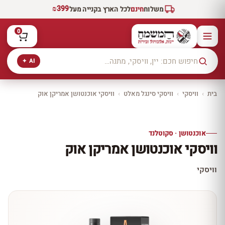
₪399
משלוח
חינם
לכל הארץ בקנייה מעל
0
AI ✦
בית
›
וויסקי
›
וויסקי סינגל מאלט
›
וויסקי אוכנטושן אמריקן אוק
יקב ירושלים
כל היינות
10% הנחה
אוכנטושן · סקוטלנד
כל יינות היקב —
וויסקי אוכנטושן אמריקן אוק
עכשיו ב-10% הנחה
לכל יינות יקב ירושלים ←
וויסקי