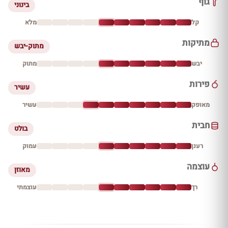
גוף
בינוני
קל
מלא
מתיקות
מתוק-יבש
יבש
מתוק
פירות
עשיר
מאופק
עשיר
חבית
בולט
רענן
עמוק
עוצמה
מאוזן
רך
עוצמתי