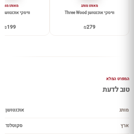
מאותו מותג
מאותו מותג
וויסקי אוכנטושן Three Wood
וויסקי אוכנטושן 12 שנה
₪199
₪279
המפרט המלא
טוב לדעת
מותג
אוכנטושן
ארץ
סקוטלנד