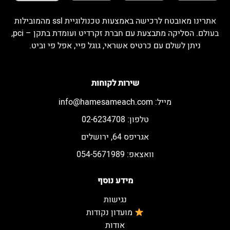
אתרינו מאובטח לרכישה באמצעות טכנולוגיית ssl מהמובילות
בעולם. הסליקה מתבצעת עם חברת זקרדיט ועומדת בתקן – pci,
ניתן לשלם עם כרטיס אשראי, גוגל פיי, אפל פי וביט.
שירות לקוחות
מייל:
info@hamesameach.com
טלפון: 02-6234708
אגריפס 64, ירושלים
וואצאפ: 054-5671989
מידע נוסף
נגישות
מועדון נקודות
אודות