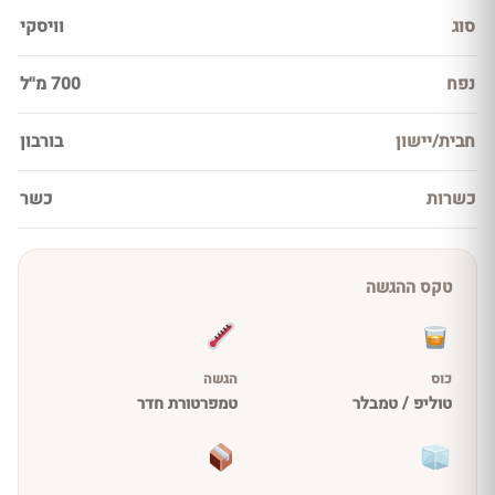
סוג
וויסקי
נפח
700 מ''ל
חבית/יישון
בורבון
כשרות
כשר
טקס ההגשה
כוס
הגשה
טוליפ / טמבלר
טמפרטורת חדר