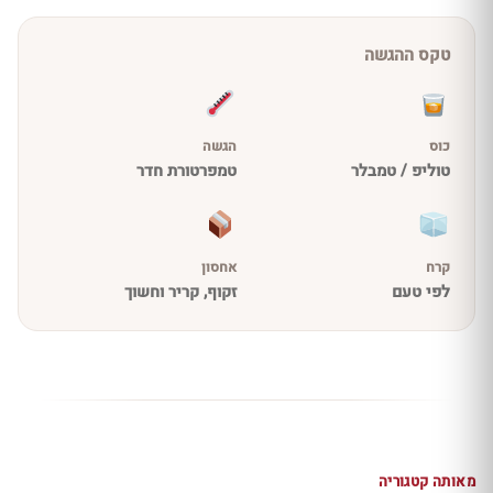
טקס ההגשה
כוס
הגשה
טוליפ / טמבלר
טמפרטורת חדר
קרח
אחסון
לפי טעם
זקוף, קריר וחשוך
מאותה קטגוריה