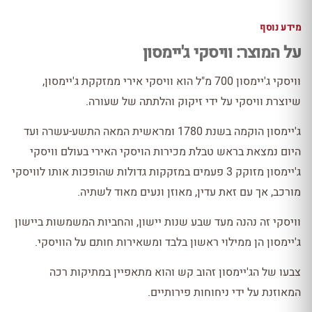
מידע נוסף
על המוצר: וויסקי ג'יימסון
וויסקי ג'יימסון 700 מ"ל הוא וויסקי אירי ממזקקת ג'יימסון,
שיוצרת וויסקי על ידי זיקוק והלתתה של שעורה.
ג'יימסון הוקמה בשנת 1780 ומראשית המאה התשע-עשרה ועד
היום נמצאת בראש טבלת מכירות הויסקי האירי בעולם וויסקי
ג'יימסון מזוקק 3 פעמים במזקקות גדולות שהופכות אותו לוויסקי
מורכב, אך עם זאת עדין, מאוזן ונעים מאוד לשתיה.
וויסקי זה נהנה מעד שבע שנות יישון, והחביות המשמשות ביישון
ג'יימסון הן ממילוי ראשון בלבד ומשאירות חותם על הוויסקי.
צבעו של הג'יימסון זהוב קש והוא מתאפיין במתיקות רכה
המאוזנת על ידי ניחוחות פירותיים.