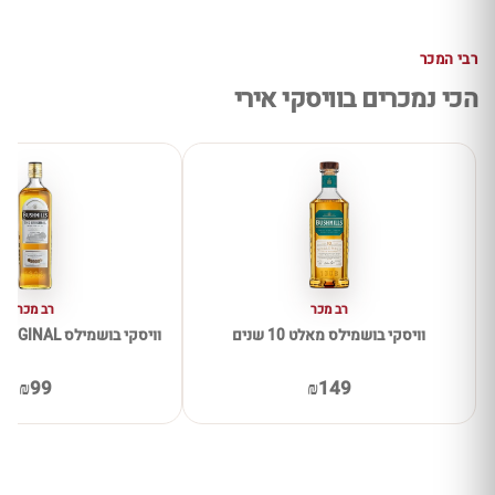
רבי המכר
הכי נמכרים בוויסקי אירי
רב מכר
רב מכר
וויסקי בושמילס מאלט 10 שנים
וויסקי בושמילס BUSHMILLS ORIGINAL
₪99
₪149