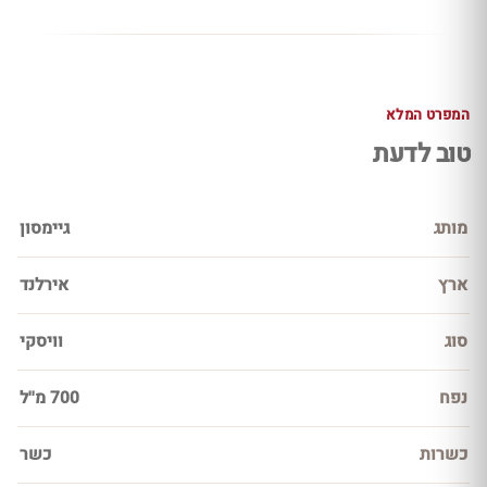
המפרט המלא
טוב לדעת
מותג
גיימסון
ארץ
אירלנד
סוג
וויסקי
נפח
700 מ''ל
כשרות
כשר