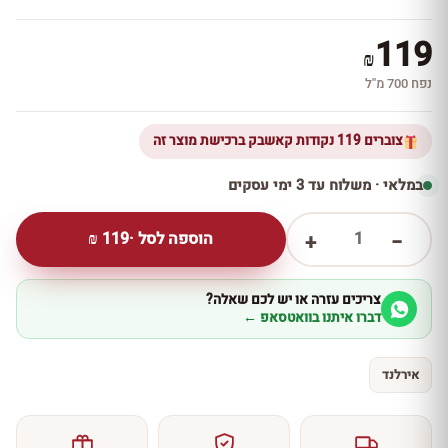
119
₪
נפח 700 מ''ל
צוברים 119 נקודות קאשבק ברכישת מוצר זה
במלאי · משלוח עד 3 ימי עסקים
1
הוספה לסל ·
119
₪
+
−
צריכים עזרה או יש לכם שאלה?
דברו איתנו בוואטסאפ ←
אירלנד