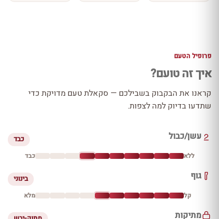
פרופיל הטעם
איך זה טועם?
קראנו את הבקבוק בשבילכם — סקאלת טעם מדויקת כדי
שתדעו בדיוק למה לצפות.
עשן/כבול
כבד
ללא
כבד
גוף
בינוני
קל
מלא
מתיקות
מתוק-יבש