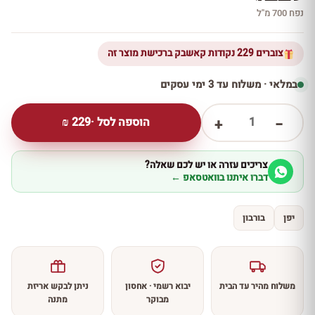
נפח 700 מ''ל
צוברים 229 נקודות קאשבק ברכישת מוצר זה
במלאי · משלוח עד 3 ימי עסקים
1
הוספה לסל ·
229
₪
+
−
צריכים עזרה או יש לכם שאלה?
דברו איתנו בוואטסאפ ←
יפן
בורבון
משלוח מהיר עד הבית
יבוא רשמי · אחסון
ניתן לבקש אריזת
מבוקר
מתנה