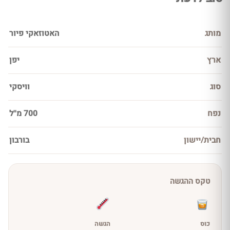
מותג
האטוזאקי פיור
ארץ
יפן
סוג
וויסקי
נפח
700 מ''ל
חבית/יישון
בורבון
טקס ההגשה
כוס
הגשה