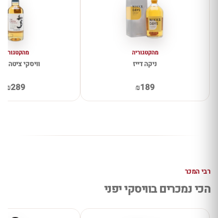
מהקטגוריה
מהקטגוריה
ניקה דייז
וויסקי ציטה Chita
₪289
₪189
רבי המכר
הכי נמכרים בוויסקי יפני