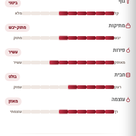
גוף
בינוני
קל
מלא
מתיקות
מתוק-יבש
יבש
מתוק
פירות
עשיר
מאופק
עשיר
חבית
בולט
רענן
עמוק
עוצמה
מאוזן
רך
עוצמתי