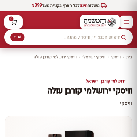
₪399
משלוח
חינם
לכל הארץ בקנייה מעל
0
AI ✦
בית
›
וויסקי
›
וויסקי ישראלי
›
וויסקי ירושלמי קורבן עולה
יקב ירושלים
כל היינות
10% הנחה
ירושלמי קורבן · ישראל
כל יינות היקב —
וויסקי ירושלמי קורבן עולה
עכשיו ב-10% הנחה
לכל יינות יקב ירושלים ←
וויסקי