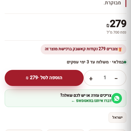
מבוקרת.
279
₪
נפח 700 מ''ל
צוברים 279 נקודות קאשבק ברכישת מוצר זה
במלאי · משלוח עד 3 ימי עסקים
1
הוספה לסל ·
279
₪
+
−
צריכים עזרה או יש לכם שאלה?
דברו איתנו בוואטסאפ ←
ישראל