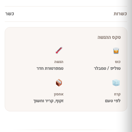
כשרות
כשר
טקס ההגשה
כוס
הגשה
טוליפ / טמבלר
טמפרטורת חדר
קרח
אחסון
לפי טעם
זקוף, קריר וחשוך