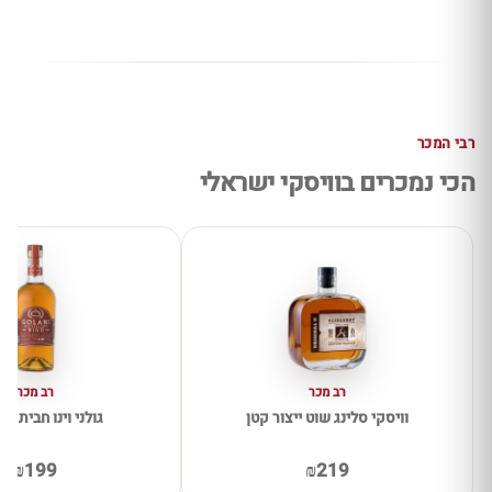
רבי המכר
הכי נמכרים בוויסקי ישראלי
רב מכר
רב מכר
וויסקי סלינג שוט ייצור קטן
גולני וינו חבית יין
₪199
₪219