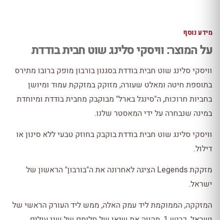
מידע נוסף
על המוצר: וויסקי סלינג שוט חבית בודדת
וויסקי סלינג שוט חבית בודדת בסגנון בורבון מופק ברובו מתירס
בתוספת חיטה ומאלט שעורה, מזוקק במזקקת עמוד ומיושן
בחביות חרוכות, ה"סינגל בארל" מבוקבק מחבית בודדת ומיוחדת
במינה שנבחרה על ידי המאסטר שלנו.
וויסקי סלינג שוט חבית בודדת בוקבק בחוזק טבעי ללא סינון או
דילול.
מזקקת Legends הציגה לאחרונה את ה"בורבון" הראשון של
ישראל.
המזקקה, הממוקמת ליד עמק האלה, ממש ליד העורק הראשי של
ישראל, כביש 1, מהווה את שיאו של חלומם של שני עולים