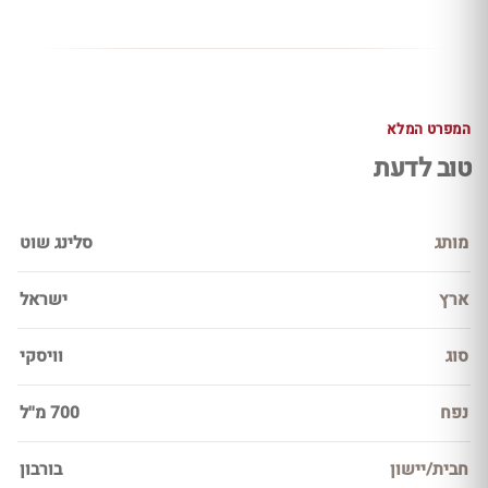
המפרט המלא
טוב לדעת
מותג
סלינג שוט
ארץ
ישראל
סוג
וויסקי
נפח
700 מ''ל
חבית/יישון
בורבון