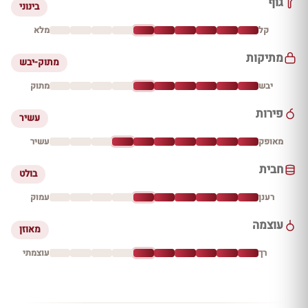
גוף
בינוני
קל
מלא
מתיקות
מתוק-יבש
יבש
מתוק
פירות
עשיר
מאופק
עשיר
חבית
בולט
רענן
עמוק
עוצמה
מאוזן
רך
עוצמתי