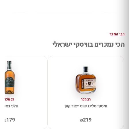
רבי המכר
הכי נמכרים בוויסקי ישראלי
רב מכר
רב מכר
וויסקי סלינג שוט ייצור קטן
גולני ראשון
₪179
₪219