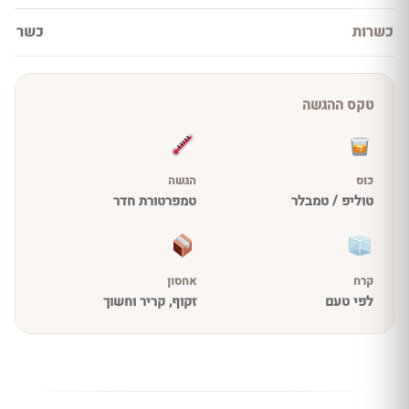
כשרות
כשר
טקס ההגשה
כוס
הגשה
טוליפ / טמבלר
טמפרטורת חדר
קרח
אחסון
לפי טעם
זקוף, קריר וחשוך