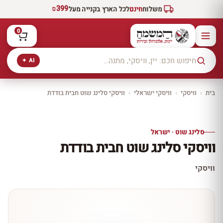
₪399
משלוח
חינם
לכל הארץ בקנייה מעל
0
AI ✦
בית
›
וויסקי
›
וויסקי ישראלי
›
וויסקי סלינג שוט חבית בודדת
יקב ירושלים
כל היינות
10% הנחה
סלינג שוט · ישראל
כל יינות היקב —
וויסקי סלינג שוט חבית בודדת
עכשיו ב-10% הנחה
לכל יינות יקב ירושלים ←
וויסקי