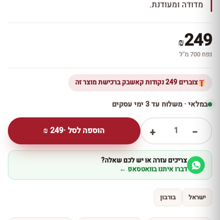
מדודה ומעודנת.
249
₪
נפח 700 מ''ל
צוברים 249 נקודות קאשבק ברכישת מוצר זה
במלאי · משלוח עד 3 ימי עסקים
1
הוספה לסל ·
249
₪
+
−
צריכים עזרה או יש לכם שאלה?
דברו איתנו בוואטסאפ ←
ישראל
בורבון