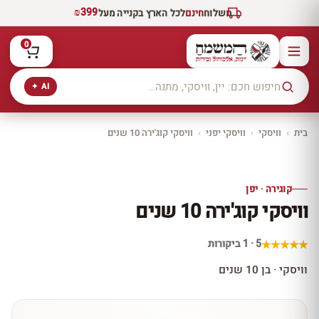
₪399
משלוח
חינם
לכל הארץ בקנייה מעל
0
AI ✦
בית
›
וויסקי
›
וויסקי יפני
›
וויסקי קוג'ירה 10 שנים
יקב ירושלים
כל היינות
10% הנחה
קוגירה · יפן
כל יינות היקב —
וויסקי קוג'ירה 10 שנים
עכשיו ב-10% הנחה
לכל יינות יקב ירושלים ←
5 · 1 ביקורות
וויסקי · בן 10 שנים