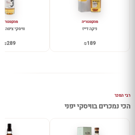
מהקטגוריה
מהקטגוריה
ניקה דייז
וויסקי ציטה Chita
₪289
₪189
רבי המכר
הכי נמכרים בוויסקי יפני