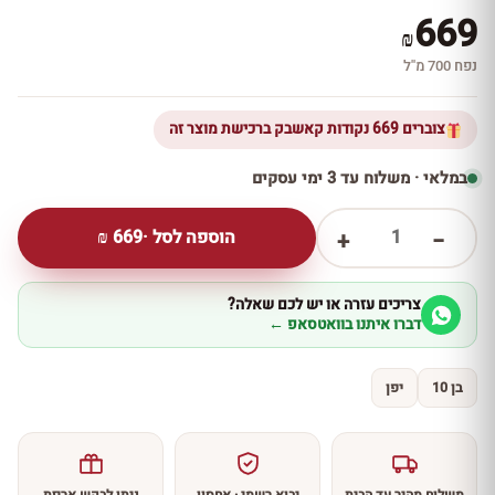
669
₪
נפח 700 מ''ל
צוברים 669 נקודות קאשבק ברכישת מוצר זה
במלאי · משלוח עד 3 ימי עסקים
1
הוספה לסל ·
669
₪
+
−
צריכים עזרה או יש לכם שאלה?
דברו איתנו בוואטסאפ ←
בן 10
יפן