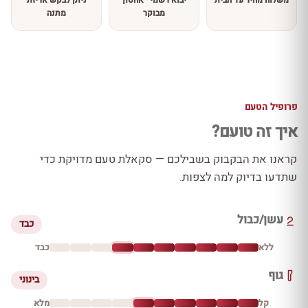
משלוח מהיר עד הבית
יבוא רשמי · אחסון
ניתן לבקש אריזת
מבוקר
מתנה
פרופיל הטעם
איך זה טועם?
קראנו את הבקבוק בשבילכם — סקאלת טעם מדויקת כדי
שתדעו בדיוק למה לצפות.
עשן/כבול
כבד
ללא
כבד
גוף
בינוני
קל
מלא