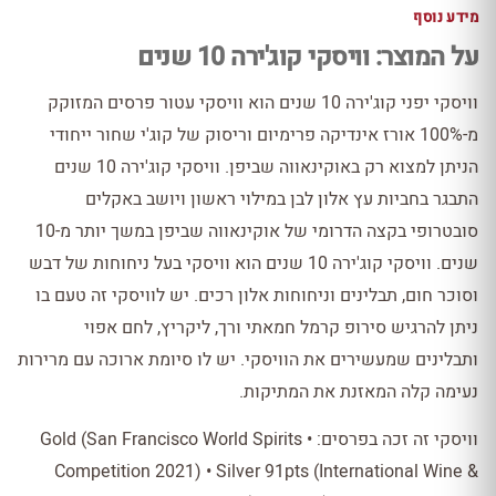
מידע נוסף
על המוצר: וויסקי קוג'ירה 10 שנים
וויסקי יפני קוג'ירה 10 שנים הוא וויסקי עטור פרסים המזוקק
מ-100% אורז אינדיקה פרימיום וריסוק של קוג'י שחור ייחודי
הניתן למצוא רק באוקינאווה שביפן. וויסקי קוג'ירה 10 שנים
התבגר בחביות עץ אלון לבן במילוי ראשון ויושב באקלים
סובטרופי בקצה הדרומי של אוקינאווה שביפן במשך יותר מ-10
שנים. וויסקי קוג'ירה 10 שנים הוא וויסקי בעל ניחוחות של דבש
וסוכר חום, תבלינים וניחוחות אלון רכים. יש לוויסקי זה טעם בו
ניתן להרגיש סירופ קרמל חמאתי ורך, ליקריץ, לחם אפוי
ותבלינים שמעשירים את הוויסקי. יש לו סיומת ארוכה עם מרירות
נעימה קלה המאזנת את המתיקות.
וויסקי זה זכה בפרסים: • Gold (San Francisco World Spirits
Competition 2021) • Silver 91pts (International Wine &