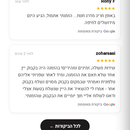
Rony F
לפני שנה
באופן חריג מדרג חנות... הזמנתי אתמול, הגיע היום
מירושלים לחיפה.
· ביקורת מאומתת
G
o
o
g
l
e
zoharsasi
לפני 2 שנים
שירות מעולה, זמינים ומהירים! בהזמנה היה בקבוק יין
אחד שלא תאם את ההזמנה, ומיד לאחר שפניתי אליהם
טלפונית ואמרתי שבמקום בקבוק מסוים נשלח בקבוק
אחר - אמרו לי להשאיר את היין שנשלח בטעות אצלי
ודאגו לשלוח אליי תוך יומיים את הבקבוק שהזמנתי.
· ביקורת מאומתת
G
o
o
g
l
e
לכל הביקורות ←