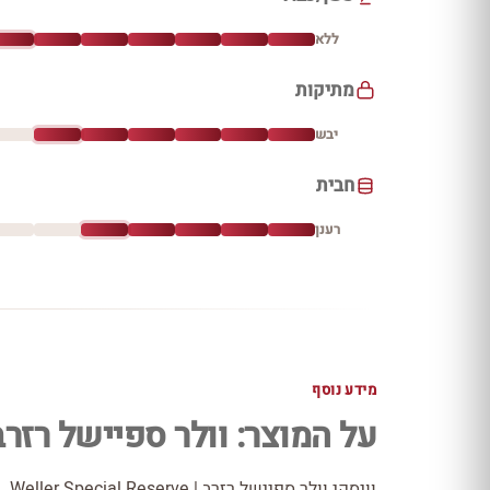
ללא
מתיקות
יבש
חבית
רענן
מידע נוסף
על המוצר: וולר ספיישל רזרב