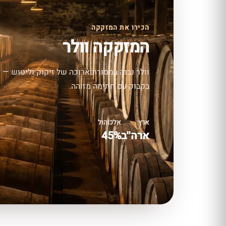
הכירו את המזקקה
המזקקה וולר
וולר נבנה במסורת ארוכה של זיקוק וליטוש — ח
בקבוק עם חתימה מזוהה.
ארץ
אלכוהול
ארה''ב
45%