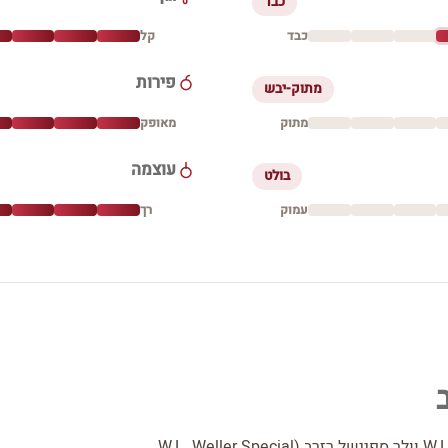
כבד
כבד
קל
פירות
מתוק-יבש
מתוק
מאופק
עוצמה
בולט
עמוק
רך
וויסקי וולר ספיישל רזרב | W.L. Weller Special Reserve וולר ספיישל רזרב (W.L. Weller Special