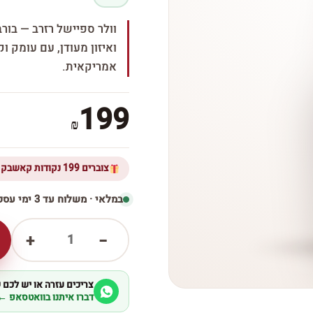
וולר ספיישל רזרב — בורב
ואיזון מעודן, עם עומק 
אמריקאית.
199
₪
צוברים 199 נקודות קאשבק ברכישת מוצר זה
במלאי · משלוח עד 3 ימי עסקים
1
+
−
צריכים עזרה או יש לכם
דברו איתנו בוואטסאפ ←