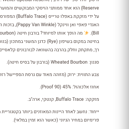
Reserve) הוא אחד ממותגי הויסקי המבוקשים והמו
על ידי מזקקת בא
Bill).
בחיטה במקום בשיפון (Rye) כדגן המ
רך, מתקתק וחלק בהרבה בהשוואה לבורבונים קלאסיים
סגנון: Wheated Bourbon (בורבון על בסיס חיטה).
צבע התווית: ירוק (מזוהה מאוד עם גרסת הספיישל רזרב
אחוז אלכוהול: 45% (90 Proof).
מזקקה: Buffalo Trace, קנטקי, ארה"ב.
ייחוד: נחשב לאחד היינות המאוזנים ביותר בקטגוריית 
פרימיום במחיר הגיוני (כאשר הוא זמין במלאי).