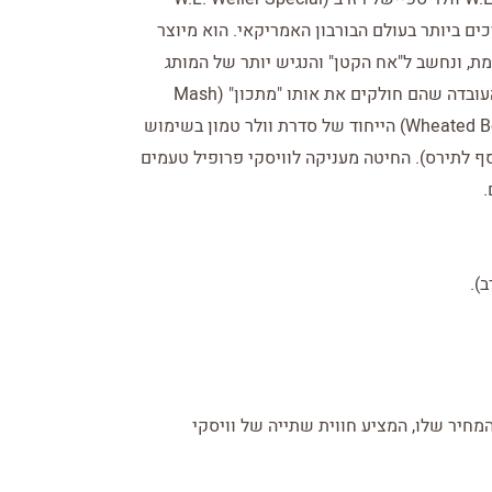
ערכים ביותר בעולם הבורבון האמריקאי. הוא מיוצר
פלו טרייס (Buffalo Trace) המפורסמת, ונחשב ל"אח הקטן" והנגיש יותר של המותג
האגדי פאפי ואן ווינקל (Pappy Van Winkle), בזכות העובדה שהם חולקים את אותו "מתכון" (Mash
מה הופך אותו למיוחד? בורבון חיטה (Wheated Bourbon) הייחוד של סדרת וולר טמון בשימוש
שני במתכון (בנוסף לתירס). החיטה מעניקה לוויסקי פרופיל טעמים
.
).
המחיר שלו, המציע חווית שתייה של וויסקי