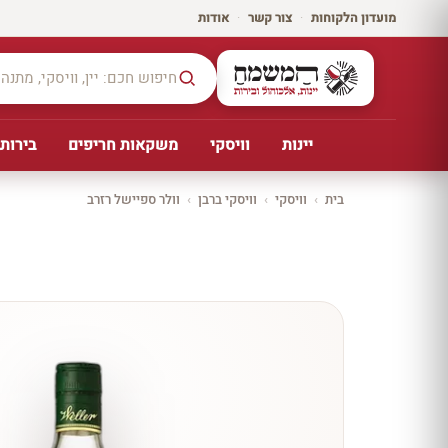
מועדון הלקוחות
·
צור קשר
·
אודות
יינות
וויסקי
משקאות חריפים
בירות,
בית
›
וויסקי
›
וויסקי ברבן
›
וולר ספיישל רזרב
יקב ירושלים
כל
היינו
ת
10%