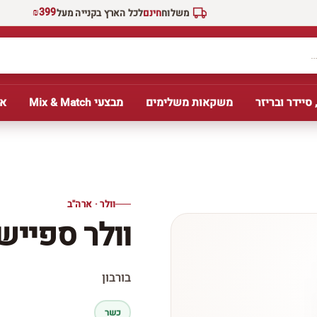
₪399
משלוח
חינם
לכל הארץ בקנייה מעל
 סיידר ובריזר
משקאות משלימים
מבצעי Mix & Match
אב
וולר · ארה''ב
וולר ספייש
בורבון
כשר