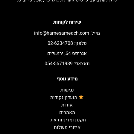
ניתן לשלם עם כרטיס אשראי, גוגל פיי, אפל פי וביט.
שירות לקוחות
מייל:
info@hamesameach.com
טלפון: 02-6234708
אגריפס 64, ירושלים
וואצאפ: 054-5671989
מידע נוסף
נגישות
מועדון נקודות
אודות
מאמרים
תקנון ומדיניות אתר
איזורי משלוח