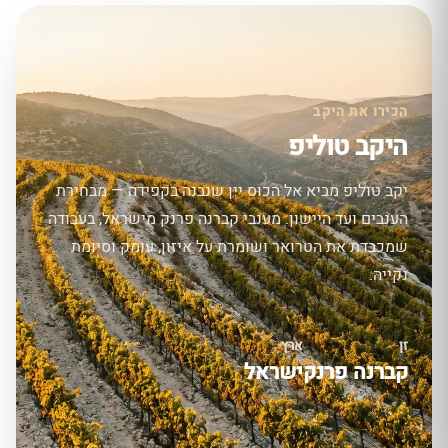
הכירו את היקב
היקב טוליפ
יקב טוליפ מביא אל הכוס יין שנבנה בקפידה — מבחירת
הענבים ועד היישון. מענבי קברנה פרנק מישראל, בעבודה
שמכבדת את הטרואר ושומרת על איזון, עומק וסיומת
נקייה.
זן
ארץ
קברנה פרנק
ישראל