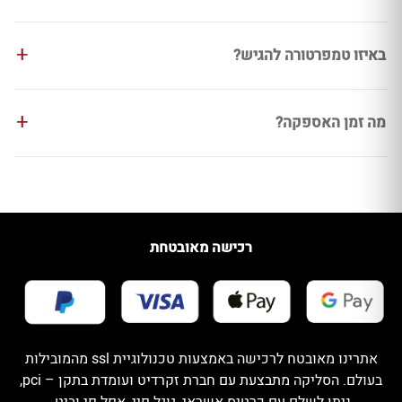
באיזו טמפרטורה להגיש?
מה זמן האספקה?
רכישה מאובטחת
אתרינו מאובטח לרכישה באמצעות טכנולוגיית ssl מהמובילות
בעולם. הסליקה מתבצעת עם חברת זקרדיט ועומדת בתקן – pci,