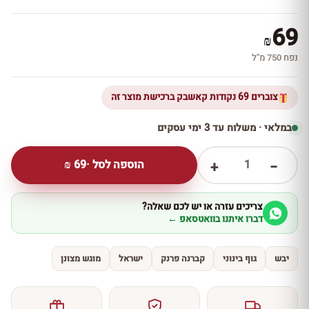
69
₪
נפח 750 מ''ל
צוברים 69 נקודות קאשבק ברכישת מוצר זה
במלאי · משלוח עד 3 ימי עסקים
1
הוספה לסל ·
69
₪
+
−
צריכים עזרה או יש לכם שאלה?
דברו איתנו בוואטסאפ ←
יבש
גוף בינוני
קברנה פרנק
ישראל
מוגש מצונן