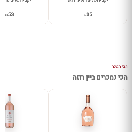
יקב ירושלים וינטאז' רוזה
יקב ירושלים פרימיו
₪53
₪35
רבי המכר
הכי נמכרים ביין רוזה