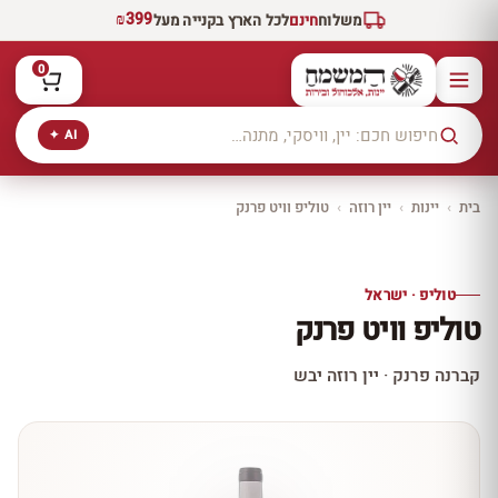
₪399
משלוח
חינם
לכל הארץ בקנייה מעל
0
AI ✦
בית
›
יינות
›
יין רוזה
›
טוליפ וויט פרנק
יקב ירושלים
כל היינות
10% הנחה
טוליפ · ישראל
כל יינות היקב —
טוליפ וויט פרנק
עכשיו ב-10% הנחה
לכל יינות יקב ירושלים ←
קברנה פרנק · יין רוזה יבש