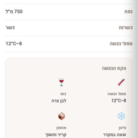
נפח
750 מ''ל
כשרות
כשר
טמפ׳ הגשה
8–12°C
טקס ההגשה
טמפ׳ הגשה
כוס
8–12°C
לבן צרה
צינון
אחסון
שעה במקרר
קריר וחשוך