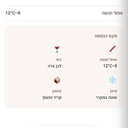
טמפ׳ הגשה
8–12°C
טקס ההגשה
טמפ׳ הגשה
כוס
8–12°C
לבן צרה
צינון
אחסון
שעה במקרר
קריר וחשוך