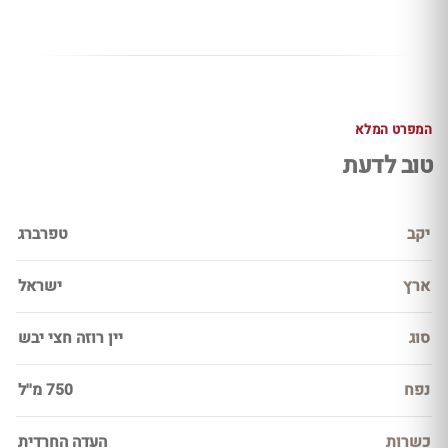
המפרט המלא
טוב לדעת
יקב
טפרברג
ארץ
ישראל
סוג
יין רוזה חצי יבש
נפח
750 מ''ל
כשרות
העדה החרדית