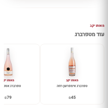
מאותו יקב
עוד מטפרברג
מאותו יקב
מאותו יקב
טפרברג אימפרשן רוזה
טפרברג אסנס ר
₪79
₪45