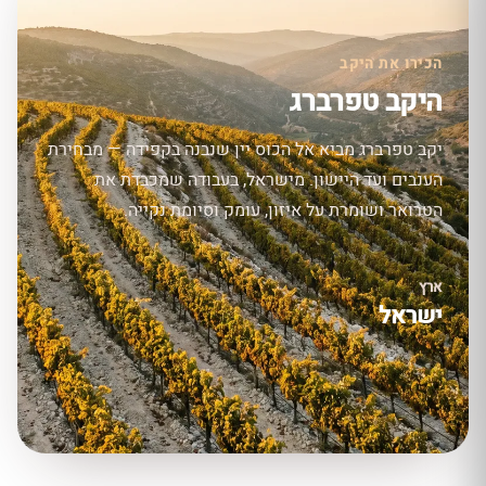
הכירו את היקב
היקב טפרברג
יקב טפרברג מביא אל הכוס יין שנבנה בקפידה — מבחירת
הענבים ועד היישון. מישראל, בעבודה שמכבדת את
הטרואר ושומרת על איזון, עומק וסיומת נקייה.
ארץ
ישראל