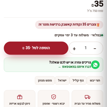
35
₪
נפח 750 מ''ל
צוברים 35 נקודות קאשבק ברכישת מוצר זה
במלאי · משלוח עד 3 ימי עסקים
1
הוספה לסל ·
35
₪
+
−
צריכים עזרה או יש לכם שאלה?
דברו איתנו בוואטסאפ ←
חצי יבש
גוף קליל
ישראל
מוגש מצונן
משלוח מהיר עד הבית
יבוא רשמי · אחסון
ניתן לבקש אריזת