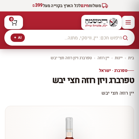
₪399
משלוח
חינם
לכל הארץ בקנייה מעל
0
AI ✦
בית
›
יינות
›
יין רוזה
›
טפרברג ויזן רוזה חצי יבש
טפרברג · ישראל
טפרברג ויזן רוזה חצי יבש
יין רוזה חצי יבש