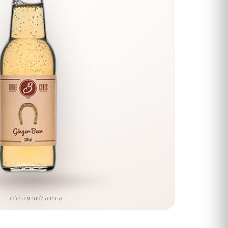
הנחה
כל יינות
היקב —
עכשיו
ב-10%
הנחה
לכל יינות יקב ירושלים ←
התמונה להמחשה בלבד