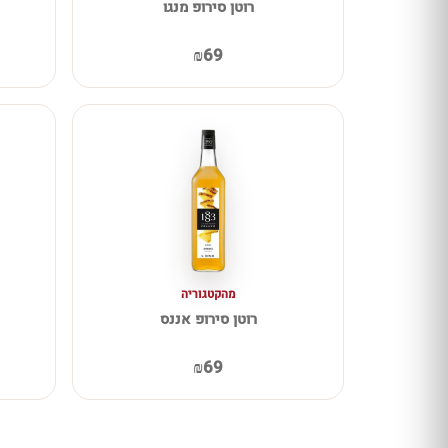
רוטן סירופ מנגו
₪69
מהקטגוריה
רוטן סירופ אננס
₪69