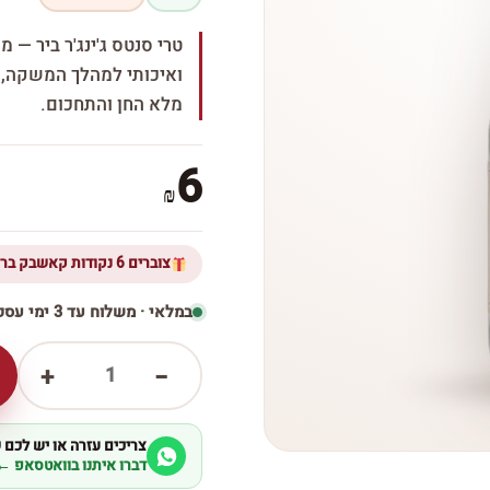
טרי סנטס ג'ינג'ר ביר — 
ואיכותי למהלך המשקה, עם
מלא החן והתחכום.
6
₪
צוברים 6 נקודות קאשבק ברכישת מוצר זה
במלאי · משלוח עד 3 ימי עסקים
1
+
−
צריכים עזרה או יש לכם
דברו איתנו בוואטסאפ ←