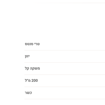
טרי סנטס
יוון
משקה קל
200 מ''ל
כשר