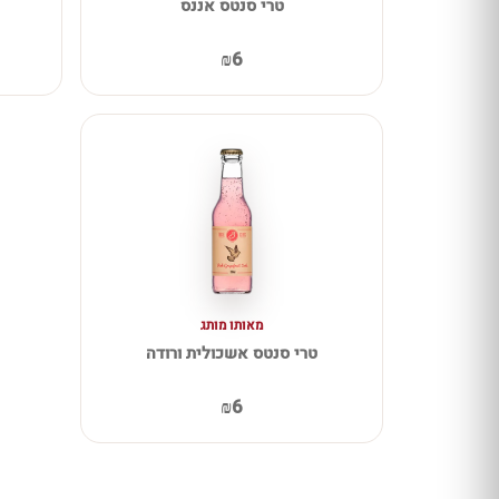
טרי סנטס אננס
₪6
מאותו מותג
טרי סנטס אשכולית ורודה
₪6