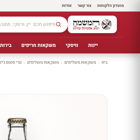
מועדון הלקוחות
·
צור קשר
·
אודות
יינות
וויסקי
משקאות חריפים
בירות,
בית
›
משקאות משלימים
›
משקאות משלימים
›
טרי סנטס ג'ינג
יקב ירושלים
כל
היינו
ת
10%