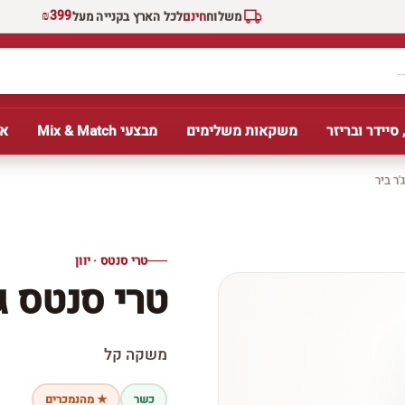
₪399
משלוח
חינם
לכל הארץ בקנייה מעל
 סיידר ובריזר
משקאות משלימים
מבצעי Mix & Match
אב
'ר ביר
טרי סנטס · יוון
טרי סנטס ג'
משקה קל
כשר
★ מהנמכרים