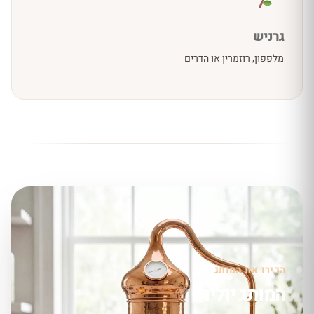
גרניש
מלפפון, רוזמרין או הדרים
הכירו את המותג
המותג יוליוס