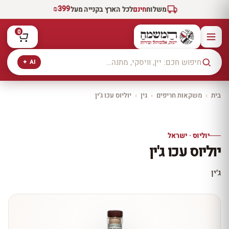
₪399
משלוח
חינם
לכל הארץ בקנייה מעל
0
AI ✦
בית
›
משקאות חריפים
›
גין
›
יוליוס עכו ג'ין
יקב ירושלים
כל היינות
10% הנחה
יוליוס · ישראל
כל יינות היקב —
יוליוס עכו ג'ין
עכשיו ב-10% הנחה
לכל יינות יקב ירושלים ←
ג׳ין