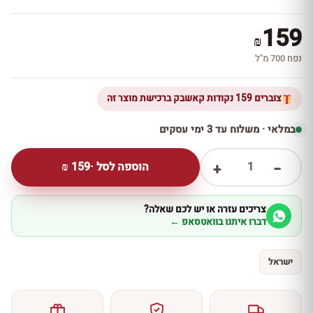
159
₪
נפח 700 מ''ל
צוברים 159 נקודות קאשבק ברכישת מוצר זה
במלאי · משלוח עד 3 ימי עסקים
1
הוספה לסל ·
159
₪
+
−
צריכים עזרה או יש לכם שאלה?
דברו איתנו בוואטסאפ ←
ישראל