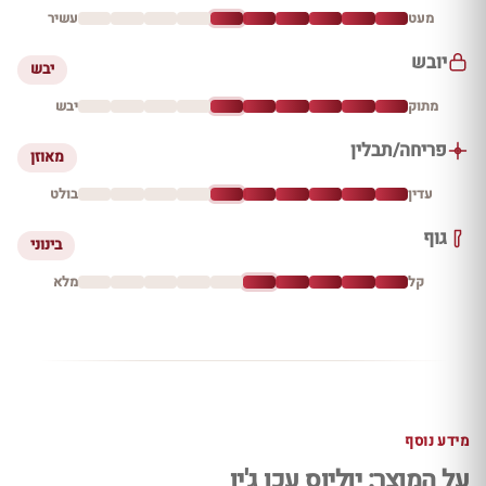
מעט
עשיר
יובש
יבש
מתוק
יבש
פריחה/תבלין
מאוזן
עדין
בולט
גוף
בינוני
קל
מלא
מידע נוסף
על המוצר: יוליוס עכו ג'ין