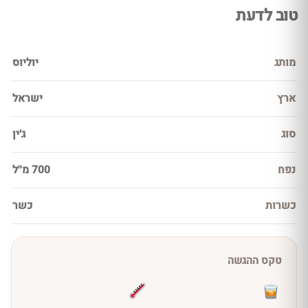
טוב לדעת
מותג
יוליוס
ארץ
ישראל
סוג
ג׳ין
נפח
700 מ''ל
כשרות
כשר
טקס ההגשה