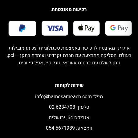
רכישה מאובטחת
אתרינו מאובטח לרכישה באמצעות טכנולוגיית ssl מהמובילות
בעולם. הסליקה מתבצעת עם חברת זקרדיט ועומדת בתקן – pci,
ניתן לשלם עם כרטיס אשראי, גוגל פיי, אפל פי וביט.
שירות לקוחות
מייל:
info@hamesameach.com
טלפון: 02-6234708
אגריפס 64, ירושלים
וואצאפ: 054-5671989