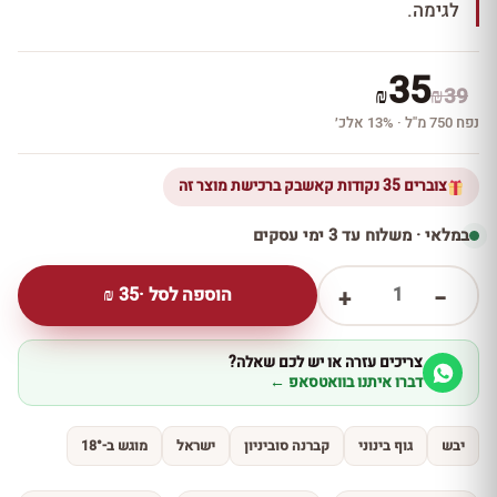
לגימה.
35
₪
₪
39
נפח 750 מ''ל · 13% אלכ׳
צוברים 35 נקודות קאשבק ברכישת מוצר זה
במלאי · משלוח עד 3 ימי עסקים
1
הוספה לסל ·
35
₪
+
−
צריכים עזרה או יש לכם שאלה?
דברו איתנו בוואטסאפ ←
יבש
גוף בינוני
קברנה סוביניון
ישראל
מוגש ב-18°