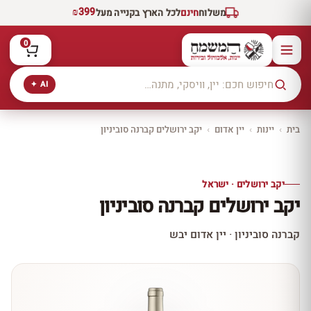
₪399
משלוח
חינם
לכל הארץ בקנייה מעל
0
AI ✦
בית
›
יינות
›
יין אדום
›
יקב ירושלים קברנה סוביניון
יקב ירושלים
כל היינות
10% הנחה
יקב ירושלים · ישראל
כל יינות היקב —
יקב ירושלים קברנה סוביניון
עכשיו ב-10% הנחה
לכל יינות יקב ירושלים ←
קברנה סוביניון · יין אדום יבש