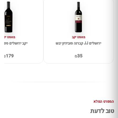
מאותו יקב
מאותו יקב
ירושלים JJ קברנה סוביניון יבש
יקב ירושלים ספייש
₪179
₪35
המפרט המלא
טוב לדעת