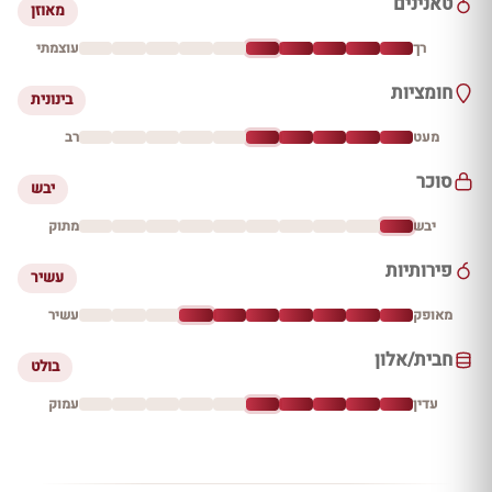
טאנינים
מאוזן
רך
עוצמתי
חומציות
בינונית
מעט
רב
סוכר
יבש
יבש
מתוק
פירותיות
עשיר
מאופק
עשיר
חבית/אלון
בולט
עדין
עמוק