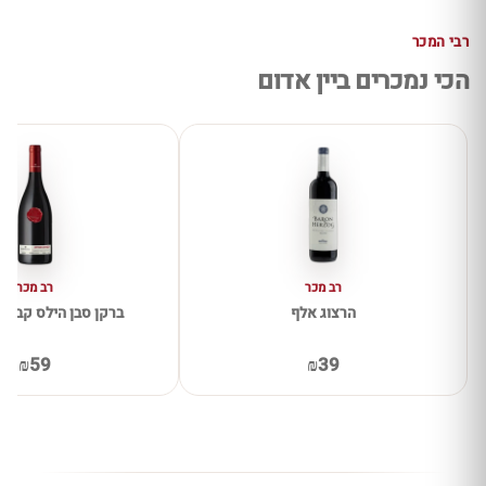
רבי המכר
הכי נמכרים ביין אדום
רב מכר
רב מכר
הרצוג אלף
ברקן סבן הילס קברנה 
₪59
₪39