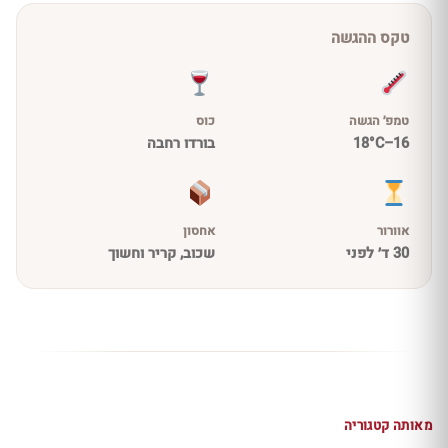
טקס ההגשה
טמפ׳ הגשה
כוס
16–18°C
בורדו רחבה
אוורור
אחסון
30 ד׳ לפני
שכוב, קריר וחשוך
מאותה קטגוריה