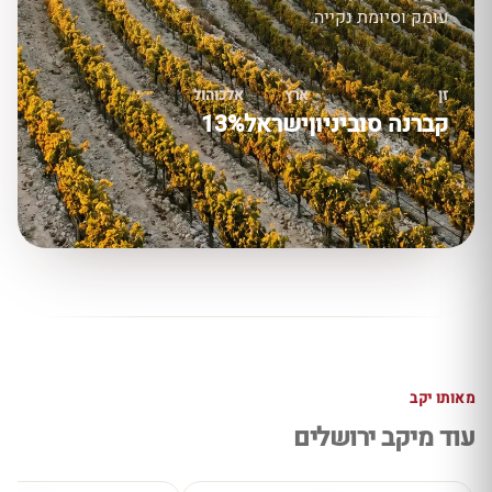
עומק וסיומת נקייה.
זן
ארץ
אלכוהול
קברנה סוביניון
ישראל
13%
מאותו יקב
עוד מיקב ירושלים