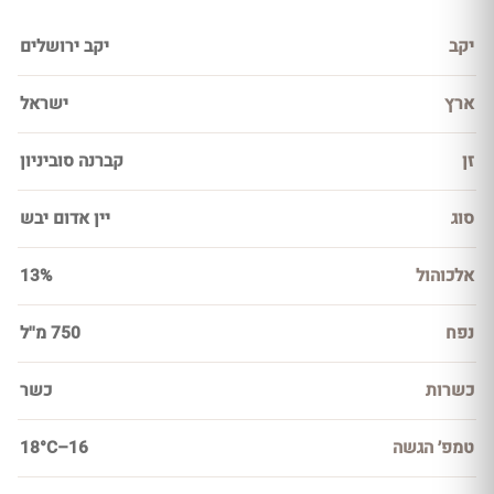
יקב
יקב ירושלים
ארץ
ישראל
זן
קברנה סוביניון
סוג
יין אדום יבש
אלכוהול
13%
נפח
750 מ''ל
כשרות
כשר
טמפ׳ הגשה
16–18°C