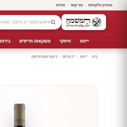
מועדון הלקוחות
·
צור קשר
·
אודות
יינות
וויסקי
משקאות חריפים
בירות,
בית
›
יינות
›
יין אדום
›
כישור מצודת תפן
יקב ירושלים
כל
היינו
ת
10%