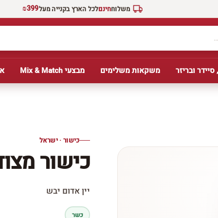
₪399
משלוח
חינם
לכל הארץ בקנייה מעל
 סיידר ובריזר
משקאות משלימים
מבצעי Mix & Match
אב
כישור · ישראל
כישור מצוד
יין אדום יבש
כשר