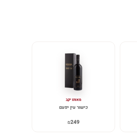
מאותו יקב
כישור עין יפעם
₪249