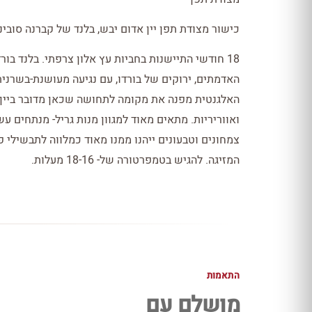
כישור מצודת תפן יין אדום יבש, בלנד של קברנה סוביני
18 חודשי התיישנות בחביות עץ אלון צרפתי. בלנד בו
האדמתים, ירוקים של בורדו, עם נגיעה מעושנת-בשרנית
האלגנטית מפנה את מקומה לתחושה שכאן מדובר ביין ב
ואווריריות. מתאים מאוד למגוון מנות גריל- מנתחים עש
צמחונים וטבעונים ייהנו ממנו מאוד כמלווה לתבשילי 
המזיגה. להגיש בטמפרטורה של- 18-16 מעלות.
התאמות
מושלם עם