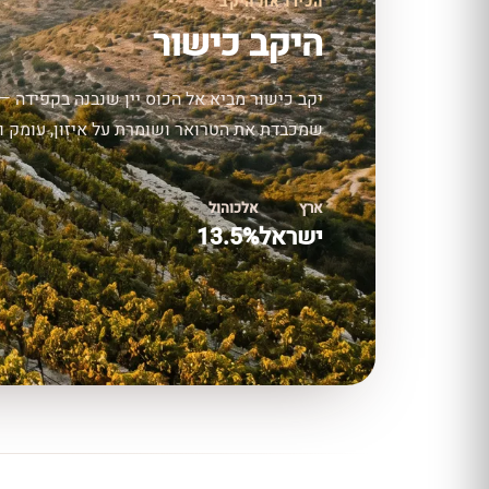
הכירו את היקב
היקב כישור
יקב כישור מביא אל הכוס יין שנבנה בקפידה —
שמכבדת את הטרואר ושומרת על איזון, עומק וס
ארץ
אלכוהול
ישראל
13.5%