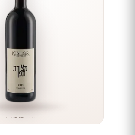
הנחה
כל יינות
היקב —
עכשיו
ב-10%
הנחה
לכל יינות יקב ירושלים ←
התמונה להמחשה בלבד