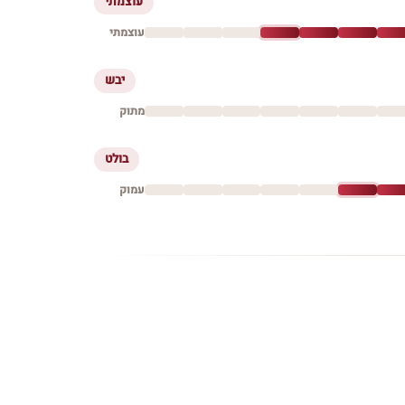
עוצמתי
עוצמתי
יבש
מתוק
בולט
עמוק