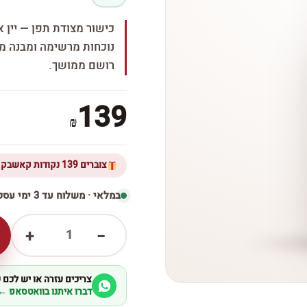
כישור מצודת תפן — יין א
נוכחות מרשימה ומבנה מל
רושם ממושך.
139
₪
צוברים 139 נקודות קאשבק ברכישת מוצר זה
במלאי · משלוח עד 3 ימי עסקים
1
+
−
צריכים עזרה או יש לכם
דברו איתנו בוואטסאפ ←