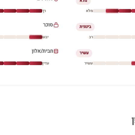
מלא
מלא
רך
סוכר
בינונית
רב
יבש
חבית/אלון
עשיר
עשיר
עדין