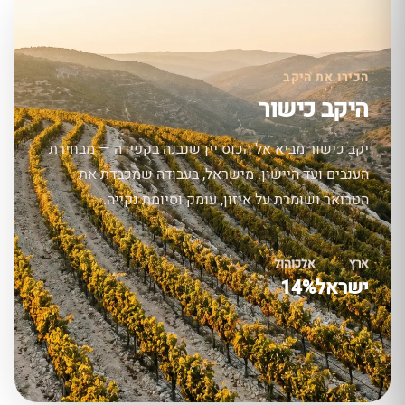
הכירו את היקב
היקב כישור
יקב כישור מביא אל הכוס יין שנבנה בקפידה — מבחירת
הענבים ועד היישון. מישראל, בעבודה שמכבדת את
הטרואר ושומרת על איזון, עומק וסיומת נקייה.
ארץ
אלכוהול
ישראל
14%