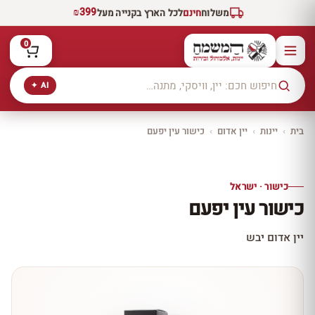
₪399
משלוח
חינם
לכל הארץ בקנייה מעל
0
AI ✦
בית
›
יינות
›
יין אדום
›
כישור עין יפעם
יקב ירושלים
כל היינות
10% הנחה
כישור · ישראל
כל יינות היקב —
כישור עין יפעם
עכשיו ב-10% הנחה
לכל יינות יקב ירושלים ←
יין אדום יבש