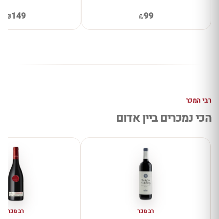
₪149
₪99
רבי המכר
הכי נמכרים ביין אדום
רב מכר
רב מכר