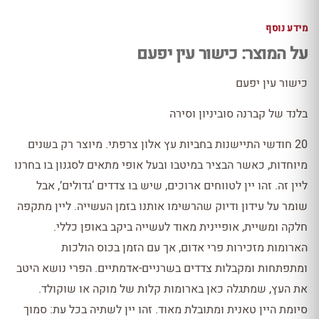
מידע נוסף
על המוצר: כישור עין יפעם
כישור עין יפעם
בלנד של קברנה סוביניון וסירה
20 חודשי התיישנות בחביות עץ אלון צרפתי. מיוצר רק בשנים
מיוחדות, כאשר הבציר במיטבו ובעל אופי מתאים לסגנון בו בחרנו
ליין זה. זהו יין לטווחים ארוכים, שיש בו צדדים ‘גדולים’, אבל
שומר על עידון ודיוק שהרשימו אותנו בזמן העשייה. ליין מתקפה
חלקה ומשיית, אופיינית מאוד לעשייה ביקב באופן כללי.
הארומות מזכירות פרי אדום, אך עם הזמן בכוס הולכות
ומתפתחות ומקבלות צדדים בשרניים-אדמתיים. הפרי נושא היטב
את העץ, שמתגלה כאן בארומות קלות של מוקה או שוקולד.
סיומת היין טאנית ומתובלת מאוד. זהו יין לשתיה בכל עת: סמוך