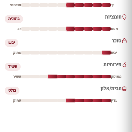
רך
עוצמתי
חומציות
בינונית
מעט
רב
סוכר
יבש
יבש
מתוק
פירותיות
עשיר
מאופק
עשיר
חבית/אלון
בולט
עדין
עמוק