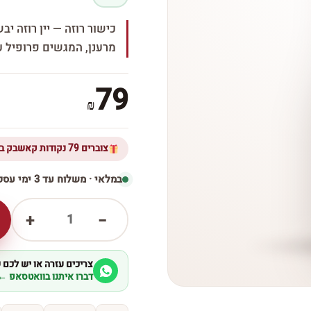
כישור רוזה — יין רוזה יבש
מרענן, המגשים פרופיל ע
79
₪
צוברים 79 נקודות קאשבק ברכישת מוצר זה
במלאי · משלוח עד 3 ימי עסקים
1
+
−
צריכים עזרה או יש לכם
דברו איתנו בוואטסאפ ←