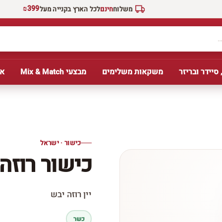
₪399
משלוח
חינם
לכל הארץ בקנייה מעל
 סיידר ובריזר
משקאות משלימים
מבצעי Mix & Match
אב
כישור · ישראל
כישור רוזה
יין רוזה יבש
כשר