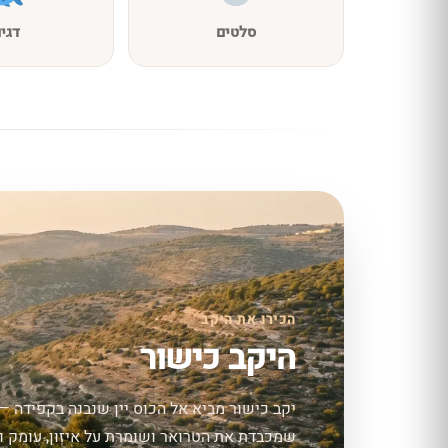
סלטים
דגי
הכירו את היקב
היקב כישור
יקב כישור מביא אל הכוס יין שנבנה בקפידה —
שמכבדת את הטרואר ושומרת על איזון, עומק וס