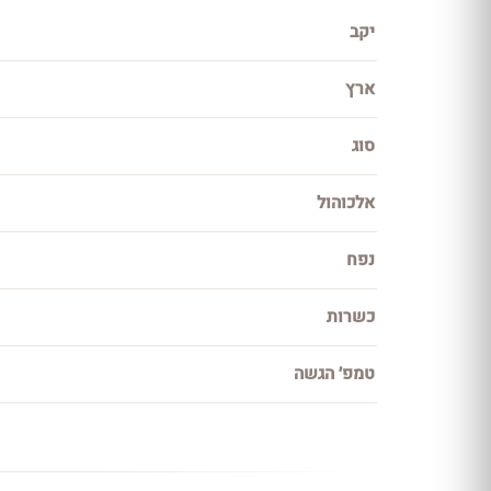
יקב
ארץ
סוג
אלכוהול
נפח
כשרות
טמפ׳ הגשה