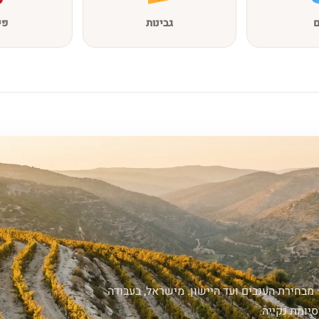
ם
גבינות
פי
 מבחירת הענבים ועד היישון. מישראל, בעבודה
יומת נקייה.