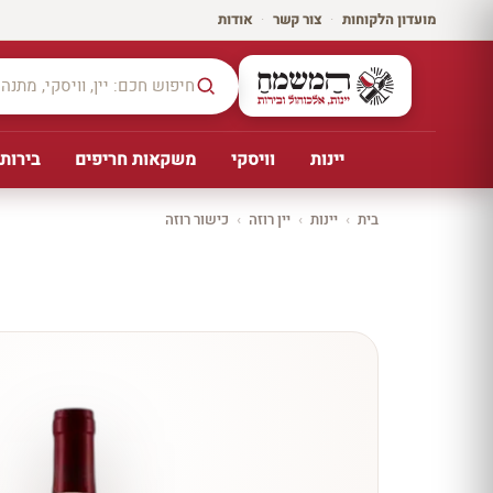
מועדון הלקוחות
·
צור קשר
·
אודות
יינות
וויסקי
משקאות חריפים
בירות,
בית
›
יינות
›
יין רוזה
›
כישור רוזה
יקב ירושלים
כל
היינו
ת
10%