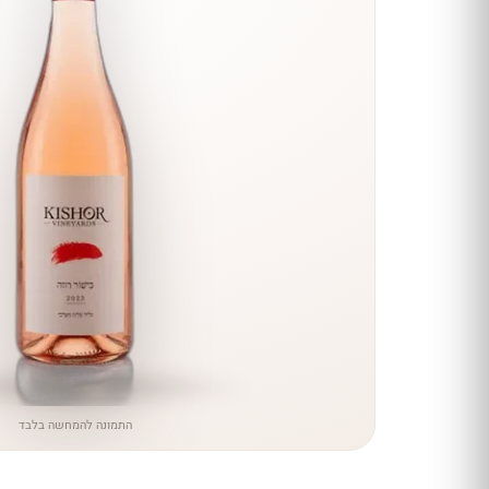
הנחה
כל יינות
היקב —
עכשיו
ב-10%
הנחה
לכל יינות יקב ירושלים ←
התמונה להמחשה בלבד