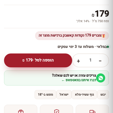
179
₪
נפח 750 מ''ל · 14% אלכ׳
צוברים 179 נקודות קאשבק ברכישת מוצר זה
במלאי · משלוח עד 3 ימי עסקים
1
הוספה לסל ·
179
₪
+
−
צריכים עזרה או יש לכם שאלה?
דברו איתנו בוואטסאפ ←
יבש
גוף עשיר-מלא
ישראל
מוגש ב-18°