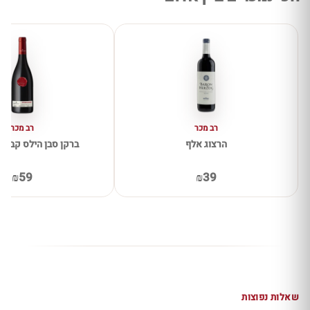
רב מכר
רב מכר
הרצוג אלף
ברקן סבן הילס קברנה 
₪59
₪39
שאלות נפוצות