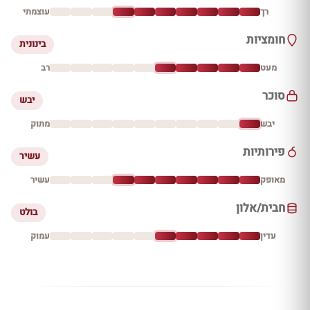
רך
עוצמתי
חומציות
בינונית
מעט
רב
סוכר
יבש
יבש
מתוק
פירותיות
עשיר
מאופק
עשיר
חבית/אלון
בולט
עדין
עמוק