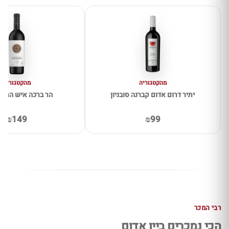
מהקטגוריה
מהקטגוריה
יתיר דרום אדום קברנה סובניון
הר ברכה איש הרים
₪149
₪99
רבי המכר
הכי נמכרים ביין אדום