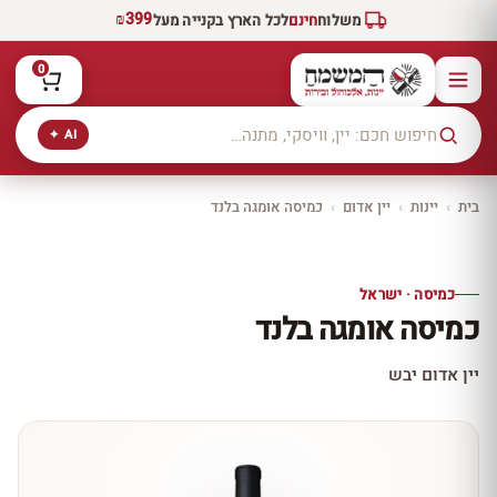
₪399
משלוח
חינם
לכל הארץ בקנייה מעל
0
AI ✦
בית
›
יינות
›
יין אדום
›
כמיסה אומגה בלנד
יקב ירושלים
כל היינות
10% הנחה
כמיסה · ישראל
כל יינות היקב —
כמיסה אומגה בלנד
עכשיו ב-10% הנחה
לכל יינות יקב ירושלים ←
יין אדום יבש