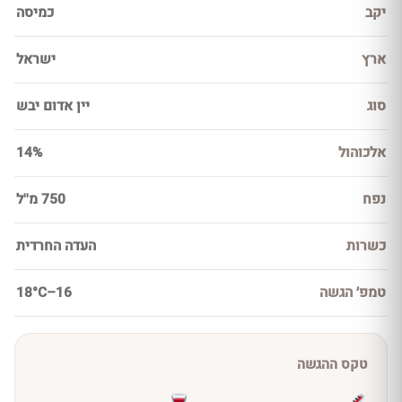
יקב
כמיסה
ארץ
ישראל
סוג
יין אדום יבש
אלכוהול
14%
נפח
750 מ''ל
כשרות
העדה החרדית
טמפ׳ הגשה
16–18°C
טקס ההגשה