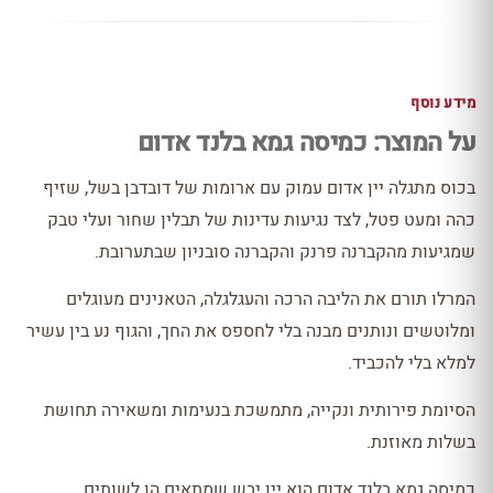
מידע נוסף
על המוצר: כמיסה גמא בלנד אדום
בכוס מתגלה יין אדום עמוק עם ארומות של דובדבן בשל, שזיף
כהה ומעט פטל, לצד נגיעות עדינות של תבלין שחור ועלי טבק
שמגיעות מהקברנה פרנק והקברנה סובניון שבתערובת.
המרלו תורם את הליבה הרכה והעגלגלה, הטאנינים מעוגלים
ומלוטשים ונותנים מבנה בלי לחספס את החך, והגוף נע בין עשיר
למלא בלי להכביד.
הסיומת פירותית ונקייה, מתמשכת בנעימות ומשאירה תחושת
בשלות מאוזנת.
כמיסה גמא בלנד אדום הוא יין יבש שמתאים הן לשותים