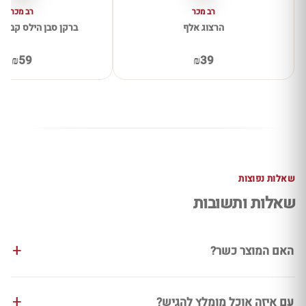
רב מכר
רב מכר
הרצוג אלף
ברקן סבן הילס קברנה 
₪59
₪39
שאלות נפוצות
שאלות ותשובות
האם המוצר כשר?
עם איזה אוכל מומלץ להגיש?