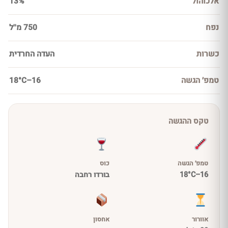
אלכוהול
13%
נפח
750 מ''ל
כשרות
העדה החרדית
טמפ׳ הגשה
16–18°C
טקס ההגשה
טמפ׳ הגשה
כוס
16–18°C
בורדו רחבה
אוורור
אחסון