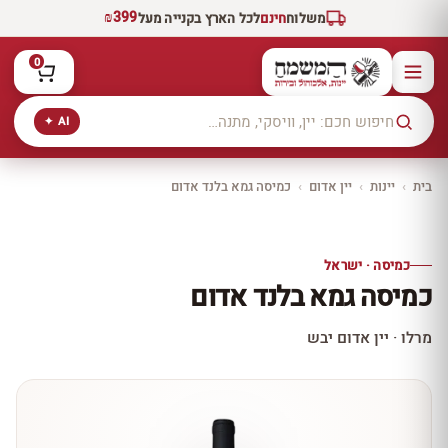
₪399
משלוח
חינם
לכל הארץ בקנייה מעל
0
AI ✦
בית
›
יינות
›
יין אדום
›
כמיסה גמא בלנד אדום
יקב ירושלים
כל היינות
10% הנחה
כמיסה · ישראל
כל יינות היקב —
כמיסה גמא בלנד אדום
עכשיו ב-10% הנחה
לכל יינות יקב ירושלים ←
מרלו · יין אדום יבש