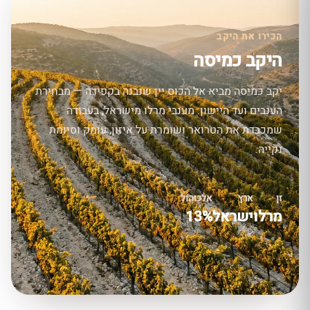
הכירו את היקב
היקב כמיסה
יקב כמיסה מביא אל הכוס יין שנבנה בקפידה — מבחירת
הענבים ועד היישון. מענבי מרלו מישראל, בעבודה
שמכבדת את הטרואר ושומרת על איזון, עומק וסיומת
נקייה.
זן
ארץ
אלכוהול
מרלו
ישראל
13%