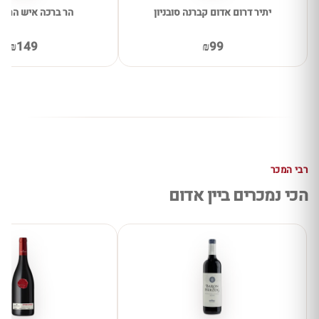
יתיר דרום אדום קברנה סובניון
הר ברכה איש הרים
₪149
₪99
רבי המכר
הכי נמכרים ביין אדום