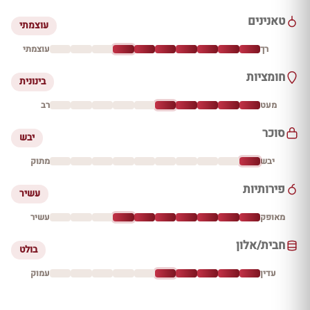
טאנינים
עוצמתי
רך
עוצמתי
חומציות
בינונית
מעט
רב
סוכר
יבש
יבש
מתוק
פירותיות
עשיר
מאופק
עשיר
חבית/אלון
בולט
עדין
עמוק