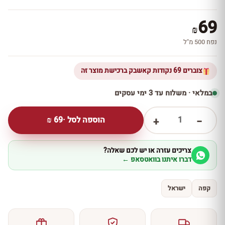
69
₪
נפח 500 מ''ל
צוברים 69 נקודות קאשבק ברכישת מוצר זה
במלאי · משלוח עד 3 ימי עסקים
1
הוספה לסל ·
69
₪
+
−
צריכים עזרה או יש לכם שאלה?
דברו איתנו בוואטסאפ ←
קפה
ישראל