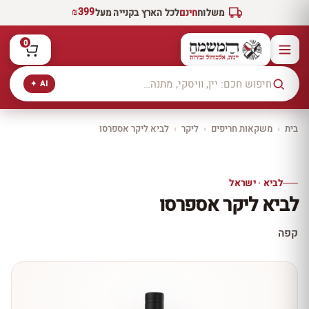
₪399
משלוח
חינם
לכל הארץ בקנייה מעל
0
AI ✦
בית
›
משקאות חריפים
›
ליקר
›
לביא ליקר אספרסו
יקב ירושלים
כל היינות
10% הנחה
לביא · ישראל
כל יינות היקב —
לביא ליקר אספרסו
עכשיו ב-10% הנחה
לכל יינות יקב ירושלים ←
קפה