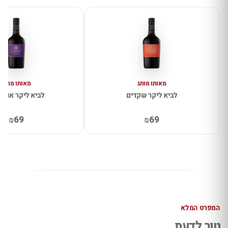
מאותו מותג
מאותו מותג
לביא ליקר שקדים
לביא ליקר אוכמנ
₪69
₪69
המפרט המלא
טוב לדעת