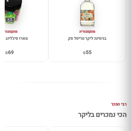
מהקטגוריה
מהקטגוריה
בנימינה ליקר טריפל סק
מארז פיג'לינג 8 יחידות
₪69
₪55
רבי המכר
הכי נמכרים בליקר