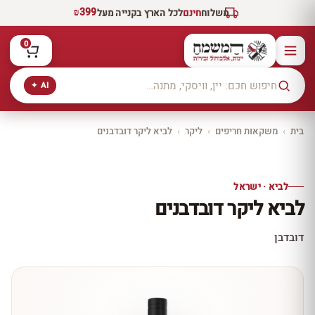
₪399
משלוח
חינם
לכל הארץ בקנייה מעל
0
AI ✦
בית
›
משקאות חריפים
›
ליקר
›
לביא ליקר דובדבנים
יקב ירושלים
כל היינות
10% הנחה
לביא · ישראל
כל יינות היקב —
לביא ליקר דובדבנים
עכשיו ב-10% הנחה
לכל יינות יקב ירושלים ←
דובדבן