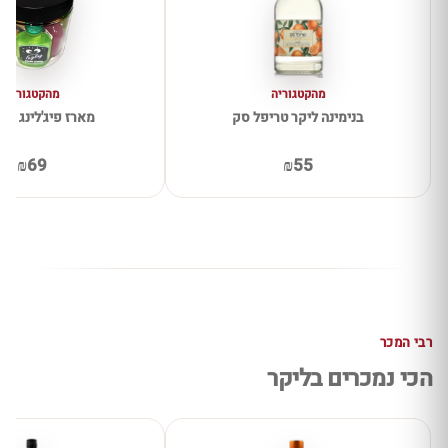
מהקטגוריה
מהקטגוריה
בנימינה ליקר טריפל סק
מארז פיג'לינג 8 יחידות
₪69
₪55
רבי המכר
הכי נמכרים בליקר