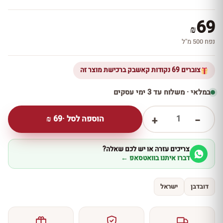
69
₪
נפח 500 מ''ל
צוברים 69 נקודות קאשבק ברכישת מוצר זה
במלאי · משלוח עד 3 ימי עסקים
1
הוספה לסל ·
69
₪
+
−
צריכים עזרה או יש לכם שאלה?
דברו איתנו בוואטסאפ ←
דובדבן
ישראל