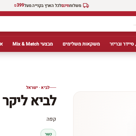
₪399
משלוח
חינם
לכל הארץ בקנייה מעל
 סיידר ובריזר
משקאות משלימים
מבצעי Mix & Match
אב
לביא · ישראל
לביא ליקר 
קפה
כשר