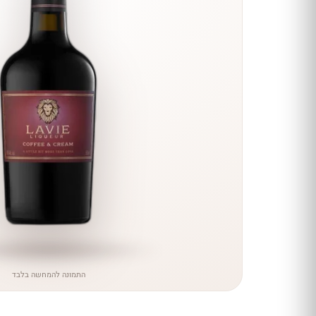
הנחה
כל יינות
היקב —
עכשיו
ב-10%
הנחה
לכל יינות יקב ירושלים ←
התמונה להמחשה בלבד