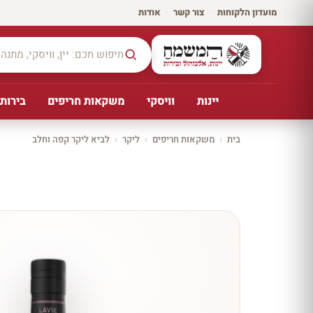
מועדון הלקוחות
·
צור קשר
·
אודות
יינות
וויסקי
משקאות חריפים
בירות,
בית
›
משקאות חריפים
›
ליקר
›
לביא ליקר קפה וחלב
יקב ירושלים
כל
היינו
ת
10%