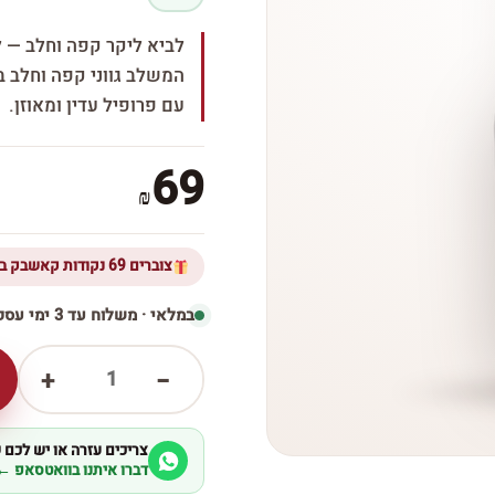
לביא ליקר קפה וחלב — ל
המשלב גווני קפה וחלב ב
עם פרופיל עדין ומאוזן.
69
₪
צוברים 69 נקודות קאשבק ברכישת מוצר זה
במלאי · משלוח עד 3 ימי עסקים
1
+
−
צריכים עזרה או יש לכם
דברו איתנו בוואטסאפ ←