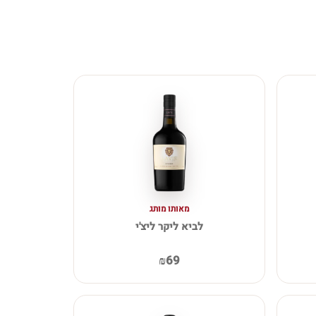
מאותו מותג
לביא ליקר ליצ'י
₪69