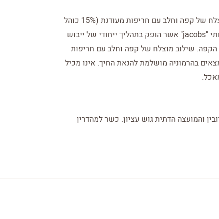
ליקר גורמה עשיר בקפה "jacobs" איכותי – שילוב מוצלח של קפה וחלב עם חריפות מעודנת (15% כוהל
בנפח). תכולה: 500 מ"ל. ליקר גורמה, עשיר בקפה איכותי "jacobs" אשר הופק בתהליך ייחודי של ייבוש
הקפה. שילוב מוצלח של קפה וחלב עם חריפות
יים הנמצאים בהרמוניה מושלמת להנאת החיך. אינו מכיל
אכל.
ין והמועצה הדתית גוש עציון. כשר למהדרין