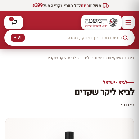
₪399
משלוח
חינם
לכל הארץ בקנייה מעל
0
AI ✦
בית
›
משקאות חריפים
›
ליקר
›
לביא ליקר שקדים
יקב ירושלים
כל היינות
10% הנחה
לביא · ישראל
כל יינות היקב —
לביא ליקר שקדים
עכשיו ב-10% הנחה
לכל יינות יקב ירושלים ←
פירותי