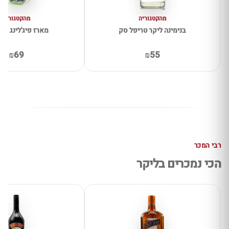
מהקטגוריה
מהקטגוריה
בנימינה ליקר טריפל סק
מארז פיג'לינג 8 יחידות
₪69
₪55
רבי המכר
הכי נמכרים בליקר