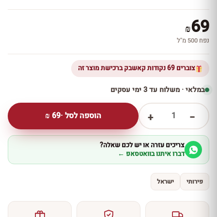
69
₪
נפח 500 מ''ל
צוברים 69 נקודות קאשבק ברכישת מוצר זה
במלאי · משלוח עד 3 ימי עסקים
1
הוספה לסל ·
69
₪
+
−
צריכים עזרה או יש לכם שאלה?
דברו איתנו בוואטסאפ ←
פירותי
ישראל