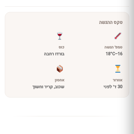
טקס ההגשה
טמפ׳ הגשה
כוס
16–18°C
בורדו רחבה
אוורור
אחסון
30 ד׳ לפני
שכוב, קריר וחשוך