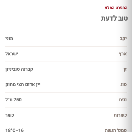
המפרט המלא
טוב לדעת
יקב
מוני
ארץ
ישראל
זן
קברנה סוביניון
סוג
יין אדום חצי מתוק
נפח
750 מ''ל
כשרות
כשר
טמפ׳ הגשה
16–18°C