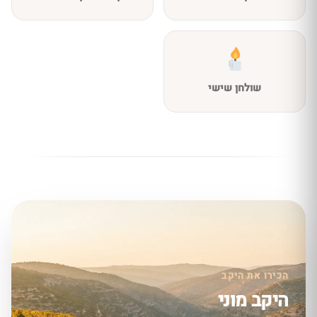
שולחן שישי
הכירו את היקב
היקב מוני