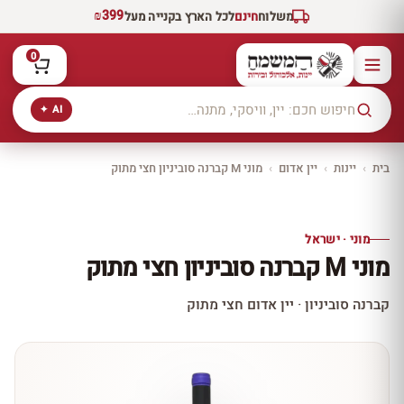
₪399
משלוח
חינם
לכל הארץ בקנייה מעל
0
AI ✦
בית
›
יינות
›
יין אדום
›
מוני M קברנה סוביניון חצי מתוק
יקב ירושלים
כל היינות
10% הנחה
מוני · ישראל
כל יינות היקב —
מוני M קברנה סוביניון חצי מתוק
עכשיו ב-10% הנחה
לכל יינות יקב ירושלים ←
קברנה סוביניון · יין אדום חצי מתוק