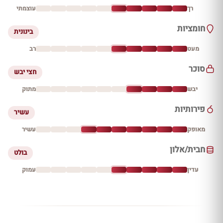
רך
עוצמתי
חומציות
בינונית
מעט
רב
סוכר
חצי יבש
יבש
מתוק
פירותיות
עשיר
מאופק
עשיר
חבית/אלון
בולט
עדין
עמוק