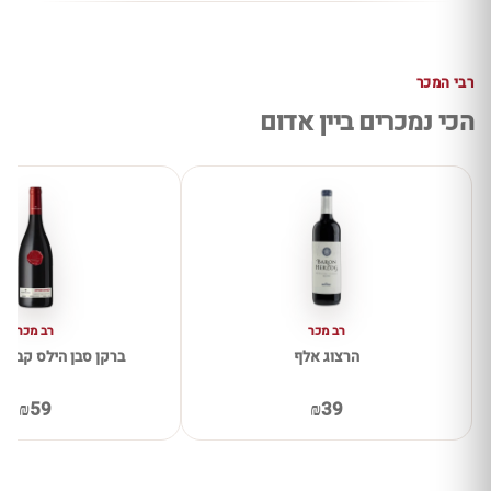
רבי המכר
הכי נמכרים ביין אדום
רב מכר
רב מכר
הרצוג אלף
ברקן סבן הילס קברנה 
₪59
₪39