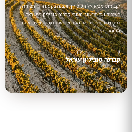
יקב מוני מביא אל הכוס יין שנבנה בקפידה — מבחירת
הענבים ועד היישון. מענבי קברנה סוביניון מישראל,
בעבודה שמכבדת את הטרואר ושומרת על איזון, עומק
וסיומת נקייה.
זן
ארץ
קברנה סוביניון
ישראל