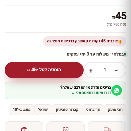
45
₪
נפח 750 מ''ל
צוברים 45 נקודות קאשבק ברכישת מוצר זה
במלאי · משלוח עד 3 ימי עסקים
1
הוספה לסל ·
45
₪
+
−
צריכים עזרה או יש לכם שאלה?
דברו איתנו בוואטסאפ ←
חצי מתוק
גוף בינוני
קברנה סוביניון
ישראל
מוגש ב-18°