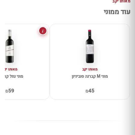
מאותו יקב
עוד ממוני
i
מאותו יקב
מאותו יקב
מוני M קברנה סוביניון
מוני נחל קריני
₪59
₪45